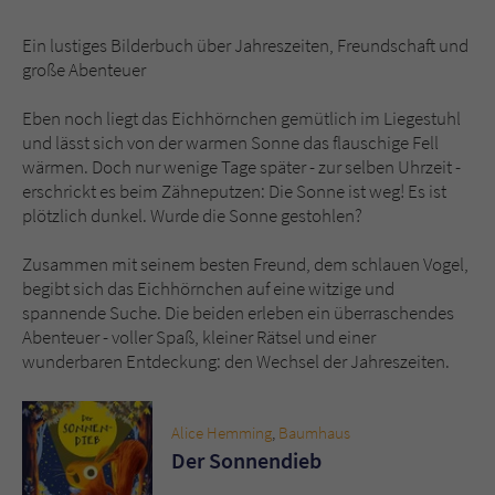
Ein lustiges Bilderbuch über Jahreszeiten, Freundschaft und
Name
tx_pwcomments_ahash
große Abenteuer
Anbieter
Literatur-Couch Medien GmbH & Co. KG
Eben noch liegt das Eichhörnchen gemütlich im Liegestuhl
und lässt sich von der warmen Sonne das flauschige Fell
Laufzeit
1 Jahr
wärmen. Doch nur wenige Tage später - zur selben Uhrzeit -
erschrickt es beim Zähneputzen: Die Sonne ist weg! Es ist
Zweck
Cookie für Kommentare einzelner Buchtitel
plötzlich dunkel. Wurde die Sonne gestohlen?
Zusammen mit seinem besten Freund, dem schlauen Vogel,
Name
fe_typo_user
begibt sich das Eichhörnchen auf eine witzige und
spannende Suche. Die beiden erleben ein überraschendes
Anbieter
Literatur-Couch Medien GmbH & Co. KG
Abenteuer - voller Spaß, kleiner Rätsel und einer
wunderbaren Entdeckung: den Wechsel der Jahreszeiten.
Laufzeit
Session
Dieses Cookie gewährleistet die
Alice Hemming
,
Baumhaus
Kommunikation der Webseite mit dem
Der Sonnendieb
Zweck
Benutzer. Es wird benötigt um z. B. den