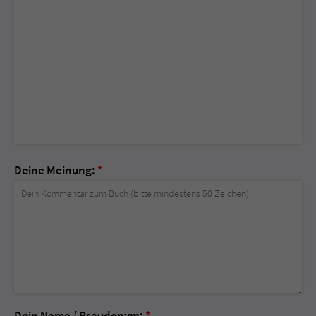
Deine Meinung:
*
Dein Name / Pseudonym:
*