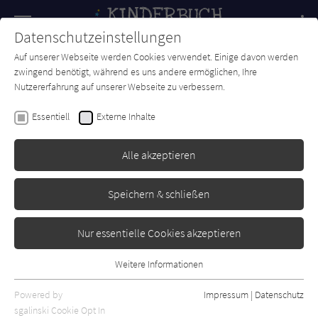
Navigation
Datenschutzeinstellungen
Couch
wechse
Auf unserer Webseite werden Cookies verwendet. Einige davon werden
Forum
Charts
Newsletter
SUCHE
zwingend benötigt, während es uns andere ermöglichen, Ihre
Nutzererfahrung auf unserer Webseite zu verbessern.
Alice Hemming
Essentiell
Externe Inhalte
Der Sonnendieb
Alle akzeptieren
Baumhaus
Erschienen: Juni 2025
0
Speichern & schließen
Nur essentielle Cookies akzeptieren
Weitere Informationen
Essentiell
Essentielle Cookies werden für grundlegende Funktionen der
Powered by
Impressum
|
Datenschutz
Webseite benötigt. Dadurch ist gewährleistet, dass die Webseite
sgalinski Cookie Opt In