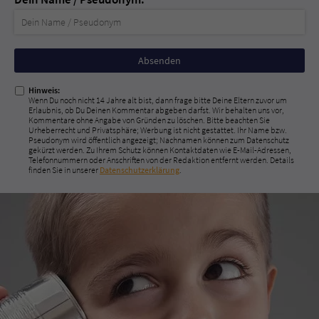
Nicht
ausfüllen!
Hinweis:
Wenn Du noch nicht 14 Jahre alt bist, dann frage bitte Deine Eltern zuvor um
Erlaubnis, ob Du Deinen Kommentar abgeben darfst. Wir behalten uns vor,
Kommentare ohne Angabe von Gründen zu löschen. Bitte beachten Sie
Urheberrecht und Privatsphäre; Werbung ist nicht gestattet. Ihr Name bzw.
Pseudonym wird öffentlich angezeigt; Nachnamen können zum Datenschutz
gekürzt werden. Zu Ihrem Schutz können Kontaktdaten wie E-Mail-Adressen,
Telefonnummern oder Anschriften von der Redaktion entfernt werden. Details
finden Sie in unserer
Datenschutzerklärung
.