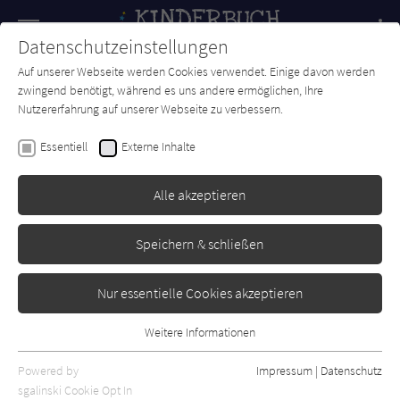
Navigation
Datenschutzeinstellungen
Couch
wechse
Auf unserer Webseite werden Cookies verwendet. Einige davon werden
Forum
Charts
Newsletter
SUCHE
zwingend benötigt, während es uns andere ermöglichen, Ihre
Nutzererfahrung auf unserer Webseite zu verbessern.
Conn Iggulden
Essentiell
Externe Inhalte
Dangerous Book for Boys
Alle akzeptieren
cbj
Erschienen: November 2007
0
Speichern & schließen
Nur essentielle Cookies akzeptieren
Weitere Informationen
Essentiell
Essentielle Cookies werden für grundlegende Funktionen der
Powered by
Impressum
|
Datenschutz
Webseite benötigt. Dadurch ist gewährleistet, dass die Webseite
sgalinski Cookie Opt In