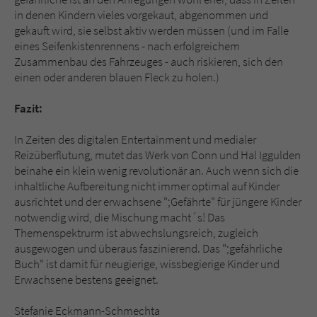
in denen Kindern vieles vorgekaut, abgenommen und
gekauft wird, sie selbst aktiv werden müssen (und im Falle
eines Seifenkistenrennens - nach erfolgreichem
Zusammenbau des Fahrzeuges - auch riskieren, sich den
einen oder anderen blauen Fleck zu holen.)
Fazit:
In Zeiten des digitalen Entertainment und medialer
Reizüberflutung, mutet das Werk von Conn und Hal Iggulden
beinahe ein klein wenig revolutionär an. Auch wenn sich die
inhaltliche Aufbereitung nicht immer optimal auf Kinder
ausrichtet und der erwachsene ";Gefährte" für jüngere Kinder
notwendig wird, die Mischung macht´s! Das
Themenspektrurm ist abwechslungsreich, zugleich
ausgewogen und überaus faszinierend. Das ";gefährliche
Buch" ist damit für neugierige, wissbegierige Kinder und
Erwachsene bestens geeignet.
Stefanie Eckmann-Schmechta