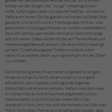
gerade hier der besondere Reiz des Buches. Es ist wie ein
Schatz von den Dingen, die ";Junge" unbedingt wissen
sollte. Aufschlagen, lesen und staunen heißt es - an welcher
Stelle auch immer. Die Neugierde wird nahezu auf jeder Seite
geweckt. Und spricht uns ein Thema gerade nicht an - was
ganz sicher nicht ausgeschlossen ist - einfach weiterblättern,
denn die nächste spannende Information lässt nicht lange
auf sich warten. Dabei werden Kinder auf Themenfelder und
Interessensgebiete aufmerksam, die sie so nicht unbedingt
auf dem "Unterhaltungsplan" hatten und die es lohnt
vielleicht an anderer Stelle - auch gemeinsam mit den Eltern
- zu vertiefen.
Die Einbindung eines Erwachsenen ist gerade für jüngere
Kinder zwischen 8 und 10 Jahren sicherlich zwingend
erforderlich, denn Satzbau und zugrunde liegender
Wortschatz sind teilweise komplex. Vielfach wird dem Leser
ein hohes Mass an Aufmerksamkeit abgefordert und so
manche Details sind nicht auf den ersten Blick klar
verständlich formuliert. Hier zollt die thematische Fülle ihren
Tribut. Nicht jedes Thema kann so behandelt werden, dass