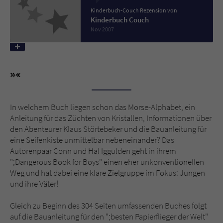
Kinderbuch-Couch Rezension von
Kinderbuch Couch
Name
tx_pwcomments_ahash
Nov 2007
Anbieter
Literatur-Couch Medien GmbH & Co. KG
Laufzeit
1 Jahr
Zweck
Cookie für Kommentare einzelner Buchtitel
In welchem Buch liegen schon das Morse-Alphabet, ein
Anleitung für das Züchten von Kristallen, Informationen über
Name
fe_typo_user
den Abenteurer Klaus Störtebeker und die Bauanleitung für
eine Seifenkiste unmittelbar nebeneinander? Das
Anbieter
Literatur-Couch Medien GmbH & Co. KG
Autorenpaar Conn und Hal Iggulden geht in ihrem
";Dangerous Book for Boys" einen eher unkonventionellen
Laufzeit
Session
Weg und hat dabei eine klare Zielgruppe im Fokus: Jungen
und ihre Väter!
Dieses Cookie gewährleistet die
Kommunikation der Webseite mit dem
Gleich zu Beginn des 304 Seiten umfassenden Buches folgt
Zweck
Benutzer. Es wird benötigt um z. B. den
auf die Bauanleitung für den ";besten Papierflieger der Welt"