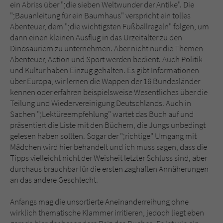
Sicherheitscode des Kontaktformulars zu
ein Abriss über ";die sieben Weltwunder der Antike". Die
überprüfen.
";Bauanleitung für ein Baumhaus" verspricht ein tolles
Abenteuer, dem ";die wichtigsten Fußballregeln" folgen, um
dann einen kleinen Ausflug in das Urzeitalter zu den
Dinosauriern zu unternehmen. Aber nicht nur die Themen
Abenteuer, Action und Sport werden bedient. Auch Politik
und Kultur haben Einzug gehalten. Es gibt Informationen
über Europa, wir lernen die Wappen der 16 Bundesländer
kennen oder erfahren beispielsweise Wesentliches über die
Teilung und Wiedervereinigung Deutschlands. Auch in
Sachen ";Lektüreempfehlung" wartet das Buch auf und
präsentiert die Liste mit den Büchern, die Jungs unbedingt
gelesen haben sollten. Sogar der ";richtige" Umgang mit
Mädchen wird hier behandelt und ich muss sagen, dass die
Tipps vielleicht nicht der Weisheit letzter Schluss sind, aber
durchaus brauchbar für die ersten zaghaften Annäherungen
an das andere Geschlecht.
Anfangs mag die unsortierte Aneinanderreihung ohne
wirklich thematische Klammer irritieren, jedoch liegt eben