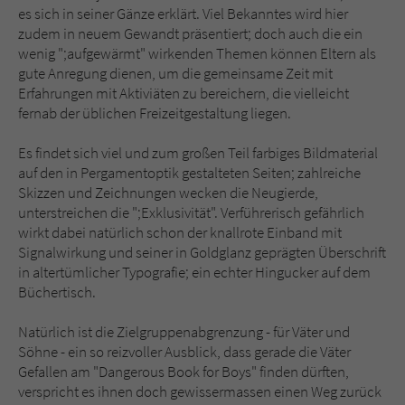
es sich in seiner Gänze erklärt. Viel Bekanntes wird hier
zudem in neuem Gewandt präsentiert; doch auch die ein
wenig ";aufgewärmt" wirkenden Themen können Eltern als
gute Anregung dienen, um die gemeinsame Zeit mit
Erfahrungen mit Aktiviäten zu bereichern, die vielleicht
fernab der üblichen Freizeitgestaltung liegen.
Es findet sich viel und zum großen Teil farbiges Bildmaterial
auf den in Pergamentoptik gestalteten Seiten; zahlreiche
Skizzen und Zeichnungen wecken die Neugierde,
unterstreichen die ";Exklusivität". Verführerisch gefährlich
wirkt dabei natürlich schon der knallrote Einband mit
Signalwirkung und seiner in Goldglanz geprägten Überschrift
in altertümlicher Typografie; ein echter Hingucker auf dem
Büchertisch.
Natürlich ist die Zielgruppenabgrenzung - für Väter und
Söhne - ein so reizvoller Ausblick, dass gerade die Väter
Gefallen am "Dangerous Book for Boys" finden dürften,
verspricht es ihnen doch gewissermassen einen Weg zurück