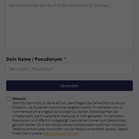
Dein Name / Pseudonym:
*
Nicht
ausfüllen!
Hinweis:
Wenn Du noch nicht 14 Jahre alt bist, dann frage bitte Deine Eltern zuvor um
Erlaubnis, ob Du Deinen Kommentar abgeben darfst. Wir behalten uns vor,
Kommentare ohne Angabe von Gründen zu löschen. Bitte beachten Sie
Urheberrecht und Privatsphäre; Werbung ist nicht gestattet. Ihr Name bzw.
Pseudonym wird öffentlich angezeigt; Nachnamen können zum Datenschutz
gekürzt werden. Zu Ihrem Schutz können Kontaktdaten wie E-Mail-Adressen,
Telefonnummern oder Anschriften von der Redaktion entfernt werden. Details
finden Sie in unserer
Datenschutzerklärung
.