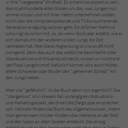
in ihre ";vergessene" Kindheit. Es scheint konzipiert zu sein,
damit jahrhunderte altes Wissen um das, was Jungen nun
einmal wissen und mit ihren Vätern unternehmen sollten,
nicht über die computerspielende und TV-konsumierende
Generation endgültig verloren geht. Ein bißchen Wehmut
schwingt da schon mit, so, als wenn Großvater erzählt, wie er
sich damals mit den anderen wilden Jungs die Zeit
vertrieben hat. Aber diese Abgrenzung ist wie so oft nicht
zwingend. Denn das auch das weibliche Geschlecht voller
Abenteuerlust und Wissendurst steckt, wissen wir nicht erst
seit Pippi Langstrumpf. Natürlich können also auch Mütter,
ältere Schwester oder Brüder den ";geheimen Schatz" mit
den Jungs heben.
Aber wie ";gefährlich" ist das Buch denn nun eigentlich? Das
";dangerous" ist in diesem Fall vorrangig ein Motivations-
und Marketingaspekt, der direkt die Zielgruppe ansprechen
soll. Vielmehr fördert das Buch das Allgemeinwissen, indem
man gemeinsam mit den Kindern das Interesse an der Welt
und den Spass an alten Spielen entdeckt. Das einzig
gefährliche ist an den Anregungen wohl eher, dass in Zeiten