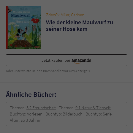
Sicherheitscode des Kontaktformulars zu
überprüfen.
Zdeněk Miler
,
Carlsen
Wie der kleine Maulwurf zu
seiner Hose kam
Jetzt kaufen bei
oder unterstütze Deinen Buchhändler vor Ort (Anzeige*)
Ähnliche Bücher:
Themen:
3.2 Freundschaft
Themen:
9.1 Natur & Tierwelt
Buchtyp:
Vorlesen
Buchtyp:
Bilderbuch
Buchtyp:
Serie
Alter:
ab 3 Jahren