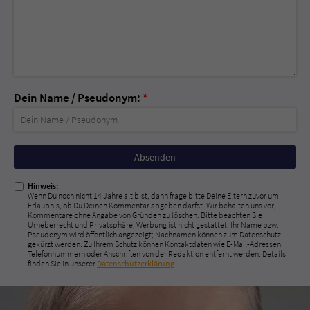
Dein Name / Pseudonym:
*
Nicht
ausfüllen!
Hinweis:
Wenn Du noch nicht 14 Jahre alt bist, dann frage bitte Deine Eltern zuvor um
Erlaubnis, ob Du Deinen Kommentar abgeben darfst. Wir behalten uns vor,
Kommentare ohne Angabe von Gründen zu löschen. Bitte beachten Sie
Urheberrecht und Privatsphäre; Werbung ist nicht gestattet. Ihr Name bzw.
Pseudonym wird öffentlich angezeigt; Nachnamen können zum Datenschutz
gekürzt werden. Zu Ihrem Schutz können Kontaktdaten wie E-Mail-Adressen,
Telefonnummern oder Anschriften von der Redaktion entfernt werden. Details
finden Sie in unserer
Datenschutzerklärung
.