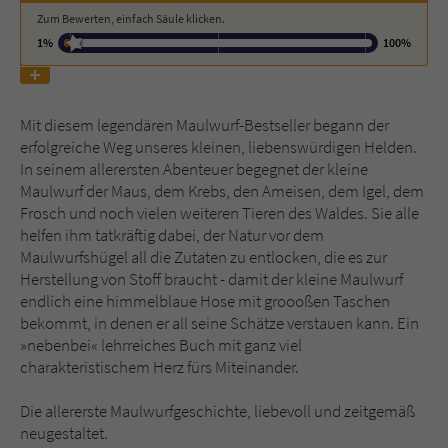
Zum Bewerten, einfach Säule klicken.
1%
100%
Name
tx_pwcomments_ahash
Anbieter
Literatur-Couch Medien GmbH & Co. KG
Mit diesem legendären Maulwurf-Bestseller begann der
Laufzeit
1 Jahr
erfolgreiche Weg unseres kleinen, liebenswürdigen Helden.
In seinem allerersten Abenteuer begegnet der kleine
Zweck
Cookie für Kommentare einzelner Buchtitel
Maulwurf der Maus, dem Krebs, den Ameisen, dem Igel, dem
Frosch und noch vielen weiteren Tieren des Waldes. Sie alle
helfen ihm tatkräftig dabei, der Natur vor dem
Name
fe_typo_user
Maulwurfshügel all die Zutaten zu entlocken, die es zur
Herstellung von Stoff braucht - damit der kleine Maulwurf
Anbieter
Literatur-Couch Medien GmbH & Co. KG
endlich eine himmelblaue Hose mit groooßen Taschen
bekommt, in denen er all seine Schätze verstauen kann. Ein
Laufzeit
Session
»nebenbei« lehrreiches Buch mit ganz viel
charakteristischem Herz fürs Miteinander.
Dieses Cookie gewährleistet die
Kommunikation der Webseite mit dem
Die allererste Maulwurfgeschichte, liebevoll und zeitgemäß
Zweck
Benutzer. Es wird benötigt um z. B. den
neugestaltet.