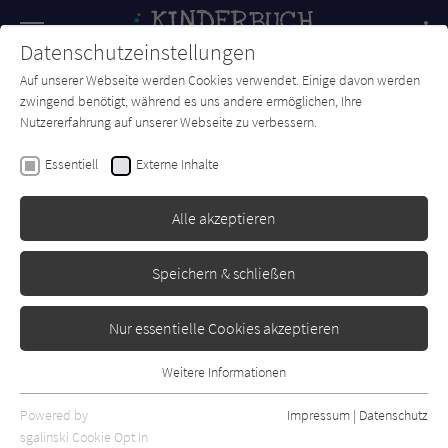
Navigation
Datenschutzeinstellungen
Couch
wechse
Auf unserer Webseite werden Cookies verwendet. Einige davon werden
Forum
Charts
Newsletter
SUCHE
zwingend benötigt, während es uns andere ermöglichen, Ihre
Nutzererfahrung auf unserer Webseite zu verbessern.
Zdeněk Miler
Essentiell
Externe Inhalte
Wie der kleine Maulwurf zu
seiner Hose kam
Alle akzeptieren
Carlsen
Erschienen: März 2025
0
Speichern & schließen
Nur essentielle Cookies akzeptieren
Weitere Informationen
Essentiell
Essentielle Cookies werden für grundlegende Funktionen der
Powered by
Impressum
|
Datenschutz
Webseite benötigt. Dadurch ist gewährleistet, dass die Webseite
sgalinski Cookie Opt In