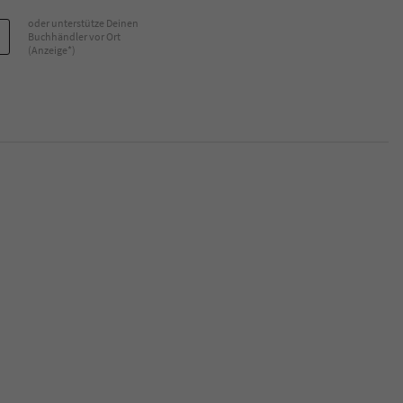
überprüfen.
oder unterstütze Deinen
Buchhändler vor Ort
(Anzeige*)