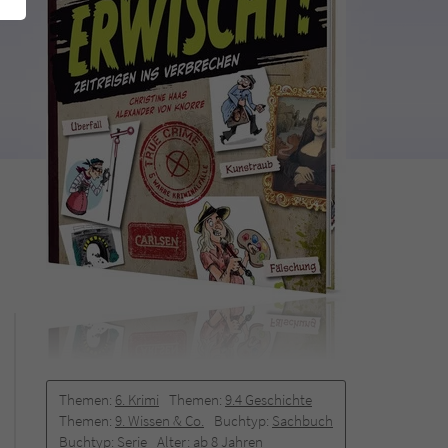
Themen:
6. Krimi
Themen:
9.4 Geschichte
Themen:
9. Wissen & Co.
Buchtyp:
Sachbuch
Buchtyp:
Serie
Alter:
ab 8 Jahren