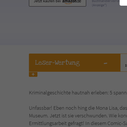
Jetzt kaufen bei
Buchhändler vor Ort
(Anzeige*)
-
Leser
-Wertung
Kriminalgeschichte hautnah erleben: 5 spann
Unfassbar! Eben noch hing die Mona Lisa, da
Museum. Jetzt ist sie verschwunden. Wie konnt
Ermittlungsarbeit gefragt! In diesem Comic