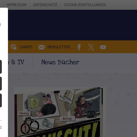
IMPRESSUM
DATENSCHUTZ
COOKIE-EINSTELLUNGEN
d
FACEBOOK
TWITTER
YOUTUBE
UM
CHARTS
NEWSLETTER
ino & TV
Neue Bücher
z