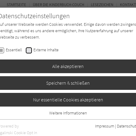
STARTSEITE
ÜBER DIE KINDERBUCH-COUCH
LESEZEICHEN
KONTAKT
Datenschutzeinstellungen
Auf unserer Webseite werden Cookies verwendet. Einige davon werden zwingen
enötigt, während es uns andere ermöglichen, Ihre Nutzererfahrung auf unserer
ebseite zu verbessern.
FOR
Essentiell
Externe Inhalte
Autor*in
Verlage
Magazin
K
Alle akzeptieren
Speichern & schließen
eisen ins Verbrechen
Nur essentielle Cookies akzeptieren
Weitere Informationen
Essentiell
Essentielle Cookies werden für grundlegende Funktionen der Webseite
Powered by
Impressum
|
Datenschut
benötigt. Dadurch ist gewährleistet, dass die Webseite einwandfrei
galinski Cookie Opt In