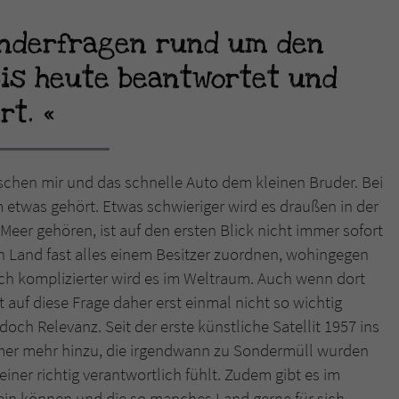
Kinderfragen rund um den
Name
tx_pwcomments_ahash
bis heute beantwortet und
Anbieter
Literatur-Couch Medien GmbH & Co. KG
ert.
Laufzeit
1 Jahr
Zweck
Cookie für Kommentare einzelner Buchtitel
äschen mir und das schnelle Auto dem kleinen Bruder. Bei
m etwas gehört. Etwas schwieriger wird es draußen in der
Name
fe_typo_user
er gehören, ist auf den ersten Blick nicht immer sofort
n Land fast alles einem Besitzer zuordnen, wohingegen
Anbieter
Literatur-Couch Medien GmbH & Co. KG
och komplizierter wird es im Weltraum. Auch wenn dort
auf diese Frage daher erst einmal nicht so wichtig
Laufzeit
Session
och Relevanz. Seit der erste künstliche Satellit 1957 ins
Dieses Cookie gewährleistet die Kommunikation der
mmer mehr hinzu, die irgendwann zu Sondermüll wurden
Webseite mit dem Benutzer. Es wird benötigt um z. B.
iner richtig verantwortlich fühlt. Zudem gibt es im
Zweck
den Sicherheitscode des Kontaktformulars zu
t sein können und die so manches Land gerne für sich