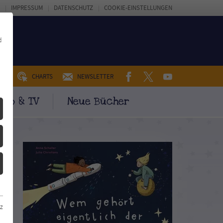
IMPRESSUM
DATENSCHUTZ
COOKIE-EINSTELLUNGEN
d
FACEBOOK
TWITTER
YOUTUBE
UM
CHARTS
NEWSLETTER
ino & TV
Neue Bücher
z