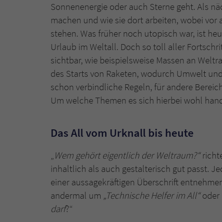
Sonnenenergie oder auch Sterne geht. Als n
machen und wie sie dort arbeiten, wobei vor
stehen. Was früher noch utopisch war, ist heu
Urlaub im Weltall. Doch so toll aller Fortschr
sichtbar, wie beispielsweise Massen an Welt
des Starts von Raketen, wodurch Umwelt und A
schon verbindliche Regeln, für andere Berei
Um welche Themen es sich hierbei wohl hand
Das All vom Urknall bis heute
„
Wem gehört eigentlich der Weltraum?“
richt
inhaltlich als auch gestalterisch gut passt.
einer aussagekräftigen Überschrift entnehmen
andermal um
„Technische Helfer im All“
oder 
darf
?“