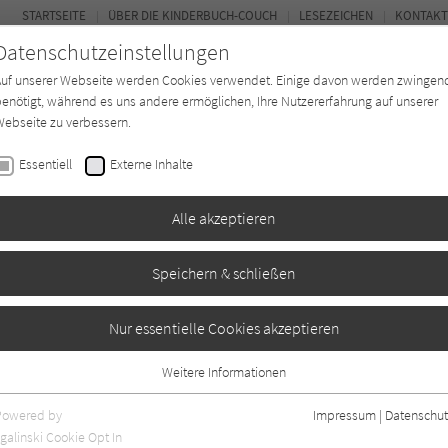
STARTSEITE
ÜBER DIE KINDERBUCH-COUCH
LESEZEICHEN
KONTAKT
Datenschutzeinstellungen
Auf unserer Webseite werden Cookies verwendet. Einige davon werden zwingen
enötigt, während es uns andere ermöglichen, Ihre Nutzererfahrung auf unserer
ebseite zu verbessern.
FOR
Essentiell
Externe Inhalte
Autor*in
Verlage
Magazin
K
Alle akzeptieren
Speichern & schließen
tlich der Weltraum
Nur essentielle Cookies akzeptieren
Weitere Informationen
Essentiell
Essentielle Cookies werden für grundlegende Funktionen der Webseite
Powered by
Impressum
|
Datenschut
benötigt. Dadurch ist gewährleistet, dass die Webseite einwandfrei
galinski Cookie Opt In