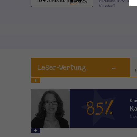
Jetzt kaufen bei
Buchhändler vor Ort
(Anzeige*)
-
Leser
-Wertung
85%
Kin
Ka
Nov