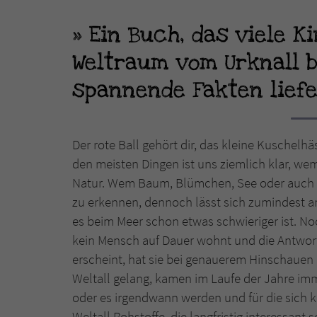
Ein Buch, das viele 
Weltraum vom Urknall 
spannende Fakten lief
Der rote Ball gehört dir, das kleine Kuschelh
den meisten Dingen ist uns ziemlich klar, we
Natur. Wem Baum, Blümchen, See oder auch Me
zu erkennen, dennoch lässt sich zumindest a
es beim Meer schon etwas schwieriger ist. N
kein Mensch auf Dauer wohnt und die Antwort 
erscheint, hat sie bei genauerem Hinschauen d
Weltall gelang, kamen im Laufe der Jahre i
oder es irgendwann werden und für die sich ke
Weltall Rohstoffe, die langfristig interessan