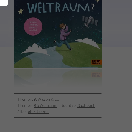
Themen:
9. Wissen & Co.
Themen:
9.5 Weltraum
Buchtyp:
Sachbuch
Alter:
ab 7 Jahren