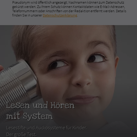
Pseudonym wird öffentlich angezeigt; Nachnamen können zum Datenschutz
gekürzt werden. Zu Ihrem Schutz können Kontaktdaten wie E-Mail-Adressen,
Telefonnummern oder Anschriften von der Redaktion entfernt werden. Details
finden Sie in unserer
Datenschutzerklärung
.
Lesen und Hören
mit System
Lesestifte und Audiosysteme für Kinder.
Der große Test.