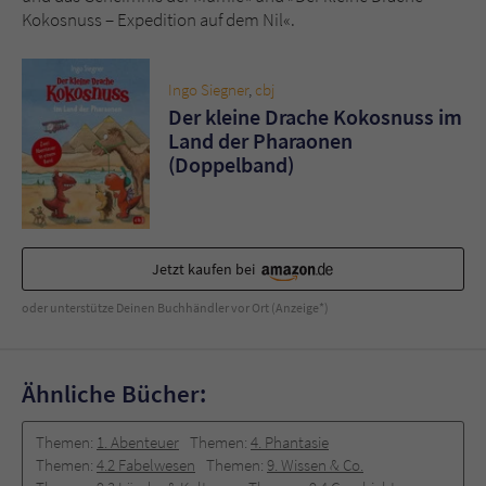
Sicherheitscode des Kontaktformulars zu
Kokosnuss – Expedition auf dem Nil«.
überprüfen.
Ingo Siegner
,
cbj
Der kleine Drache Kokosnuss im
Land der Pharaonen
(Doppelband)
Jetzt kaufen bei
oder unterstütze Deinen Buchhändler vor Ort (Anzeige*)
Ähnliche Bücher:
Themen:
1. Abenteuer
Themen:
4. Phantasie
Themen:
4.2 Fabelwesen
Themen:
9. Wissen & Co.