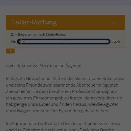
Name
tx_pwcomments_ahash
-
Leser
-Wertung
Anbieter
Literatur-Couch Medien GmbH & Co. KG
Zum Bewerten, einfach Säule klicken.
Laufzeit
1 Jahr
1%
100%
Zweck
Cookie für Kommentare einzelner Buchtitel
Zwei Kokosnuss-Abenteuer in Ägypten
Name
fe_typo_user
In diesem Doppelband erleben der kleine Drache Kokosnuss
und seine Freunde zwei spannende Abenteuer in Ägypten:
Anbieter
Literatur-Couch Medien GmbH & Co. KG
Zuerst helfen sie dem berühmten Professor Champignon,
ein geheimes Pharaonengrab zu finden, dann vertreiben sie
Laufzeit
Session
habgierige Grabräuber und finden heraus, wie die Ägypter
ohne Bagger und Kran ihre Pyramiden gebaut haben.
Dieses Cookie gewährleistet die
Kommunikation der Webseite mit dem
Im Sammelband enthalten: »Der kleine Drache Kokosnuss
Zweck
Benutzer. Es wird benötigt um z. B. den
und das Geheimnis der Mumie« und »Der kleine Drache