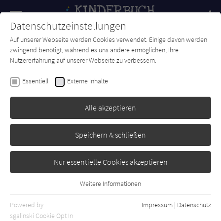
Navigation
Datenschutzeinstellungen
Couch
wechse
Auf unserer Webseite werden Cookies verwendet. Einige davon werden
Forum
Charts
Newsletter
SUCHE
zwingend benötigt, während es uns andere ermöglichen, Ihre
Nutzererfahrung auf unserer Webseite zu verbessern.
Ingo Siegner
Essentiell
Externe Inhalte
Der kleine Drache Kokosnuss
im Land der Pharaonen
Alle akzeptieren
(Doppelband)
Speichern & schließen
cbj
Erschienen: Februar 2026
0
Nur essentielle Cookies akzeptieren
Weitere Informationen
Essentiell
Essentielle Cookies werden für grundlegende Funktionen der
Powered by
Impressum
|
Datenschutz
Webseite benötigt. Dadurch ist gewährleistet, dass die Webseite
sgalinski Cookie Opt In