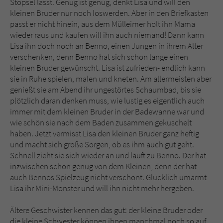
Stöpsel lässt. Genug ist genug, denkt Lisa und will den
Sicherheitscode des Kontaktformulars zu
kleinen Bruder nur noch loswerden. Aber in den Briefkasten
überprüfen.
passt er nicht hinein, aus dem Mülleimer holt ihn Mama
wieder raus und kaufen will ihn auch niemand! Dann kann
Lisa ihn doch noch an Benno, einen Jungen in ihrem Alter
verschenken, denn Benno hat sich schon lange einen
kleinen Bruder gewünscht. Lisa ist zufrieden- endlich kann
sie in Ruhe spielen, malen und kneten. Am allermeisten aber
genießt sie am Abend ihr ungestörtes Schaumbad, bis sie
plötzlich daran denken muss, wie lustig es eigentlich auch
immer mit dem kleinen Bruder in der Badewanne war und
wie schön sie nach dem Baden zusammen gekuschelt
haben. Jetzt vermisst Lisa den kleinen Bruder ganz heftig
und macht sich große Sorgen, ob es ihm auch gut geht.
Schnell zieht sie sich wieder an und läuft zu Benno. Der hat
inzwischen schon genug von dem Kleinen, denn der hat
auch Bennos Spielzeug nicht verschont. Glücklich umarmt
Lisa ihr Mini-Monster und will ihn nicht mehr hergeben.
Ältere Geschwister kennen das gut: der kleine Bruder oder
die kleine Schwester können ihnen manchmal noch so auf