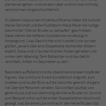
die Nerven gehen- sind sie dann aber wirklich mal nicht da,
vermisst man sie ganz fürchterlich.
Zu diesem klassischen Kinderbuchthema haben die Autoren
Marian De Smet und die Illustratorin Marja Meijer die lustige
Geschichte ";Kleiner Bruder zu verkaufen" geschrieben.
Dabei stehen die heiteren Illustrationen eindeutig im
Vordergrund. Lisas Geschichte wird in erster Linie von den
großen, jeweils über eine Doppelseite reichenden Bildern
erzählt. Diese sind in bunten frischen Farben gehalten und
wirken sehr lebendig. Dem Betrachter wird das Gefühl
vermittelt, mitten im Geschehen zu sein.
Besonders auffallend sind die überdimensionalen Köpfe der
Figuren. Das wirkt zum Einem künstlerisch originell, zum
Anderen wird so der Blick auf die Gesichter gelenkt, die ganz
viel über die Personen verraten. Da wird fast spürbar, wie
genervt Lisa und wie übermütig der kleine Bruder ist. So wird
zum Beispiel schon auf der ersten Doppelseite eindrucksvoll
gezeigt, was die arme Lisa mitmacht: der kleine Bruder sitzt