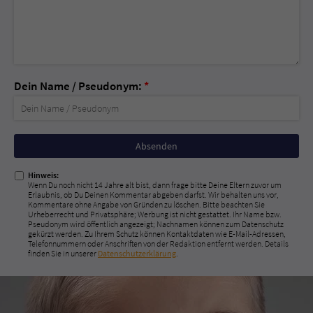
Dein Name / Pseudonym:
*
Nicht
ausfüllen!
Hinweis:
Wenn Du noch nicht 14 Jahre alt bist, dann frage bitte Deine Eltern zuvor um
Erlaubnis, ob Du Deinen Kommentar abgeben darfst. Wir behalten uns vor,
Kommentare ohne Angabe von Gründen zu löschen. Bitte beachten Sie
Urheberrecht und Privatsphäre; Werbung ist nicht gestattet. Ihr Name bzw.
Pseudonym wird öffentlich angezeigt; Nachnamen können zum Datenschutz
gekürzt werden. Zu Ihrem Schutz können Kontaktdaten wie E-Mail-Adressen,
Telefonnummern oder Anschriften von der Redaktion entfernt werden. Details
finden Sie in unserer
Datenschutzerklärung
.