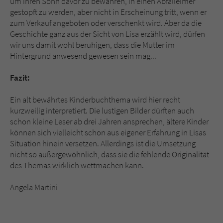
um ihren Sohn davor zu bewahren, in einen Abfalleimer
gestopft zu werden, aber nicht in Erscheinung tritt, wenn er
zum Verkauf angeboten oder verschenkt wird. Aber da die
Geschichte ganz aus der Sicht von Lisa erzählt wird, dürfen
wir uns damit wohl beruhigen, dass die Mutter im
Hintergrund anwesend gewesen sein mag...
Fazit:
Ein alt bewährtes Kinderbuchthema wird hier recht
kurzweilig interpretiert. Die lustigen Bilder dürften auch
schon kleine Leser ab drei Jahren ansprechen, ältere Kinder
können sich vielleicht schon aus eigener Erfahrung in Lisas
Situation hinein versetzen. Allerdings ist die Umsetzung
nicht so außergewöhnlich, dass sie die fehlende Originalität
des Themas wirklich wettmachen kann.
Angela Martini