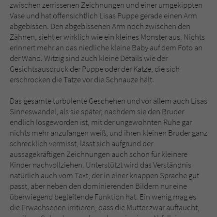
zwischen zerrissenen Zeichnungen und einer umgekippten
Vase und hat offensichtlich Lisas Puppe gerade einen Arm
abgebissen. Den abgebissenen Arm noch zwischen den
Zähnen, sieht er wirklich wie ein kleines Monster aus. Nichts
erinnert mehr an das niedliche kleine Baby auf dem Foto an
der Wand. Witzig sind auch kleine Details wie der
Gesichtsausdruck der Puppe oder der Katze, die sich
erschrocken die Tatze vor die Schnauze hält.
Das gesamte turbulente Geschehen und vor allem auch Lisas
Sinneswandel, als sie später, nachdem sie den Bruder
endlich losgeworden ist, mit der ungewohnten Ruhe gar
nichts mehr anzufangen weiß, und ihren kleinen Bruder ganz
schrecklich vermisst, lässt sich aufgrund der
aussagekräftigen Zeichnungen auch schon für kleinere
Kinder nachvollziehen. Unterstützt wird das Verständnis
natürlich auch vom Text, der in einer knappen Sprache gut
passt, aber neben den dominierenden Bildern nur eine
überwiegend begleitende Funktion hat. Ein wenig mag es
die Erwachsenen irritieren, dass die Mutter zwar auftaucht,