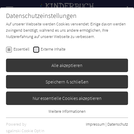
Navigation
Datenschutzeinstellungen
Couch
wechse
Auf unserer Webseite werden Cookies verwendet. Einige davon werden
Forum
Charts
Newsletter
SUCHE
zwingend benötigt, während es uns andere ermöglichen, Ihre
Nutzererfahrung auf unserer Webseite zu verbessern.
Marian de Smet
Essentiell
Externe Inhalte
Kleiner Bruder zu verkaufen!
Alle akzeptieren
Lappan
Erschienen: Februar 2008
0
Speichern & schließen
Nur essentielle Cookies akzeptieren
Weitere Informationen
Essentiell
Essentielle Cookies werden für grundlegende Funktionen der
Powered by
Impressum
|
Datenschutz
Webseite benötigt. Dadurch ist gewährleistet, dass die Webseite
sgalinski Cookie Opt In