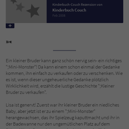
Kinderbuch-Couch Rezension von
Kinderbuch Couch
Name
tx_pwcomments_ahash
Feb 2008
Anbieter
Literatur-Couch Medien GmbH & Co. KG
Laufzeit
1 Jahr
Zweck
Cookie für Kommentare einzelner Buchtitel
Ein kleiner Bruder kann ganz schön nervig sein- ein richtiges
";Mini-Monster"! Da kann einem schon einmal der Gedanke
Name
fe_typo_user
kommen, ihn einfach zu verkaufen oder zu verschenken. Wie
es ist, wenn dieser ungeheuerliche Gedanke plötzlich
Wirklichkeit wird, erzählt die lustige Geschichte ";Kleiner
Anbieter
Literatur-Couch Medien GmbH & Co. KG
Bruder zu verkaufen".
Laufzeit
Session
Lisa ist genervt! Zuerst war ihr kleiner Bruder ein niedliches
Baby, aber jetzt ist er zu einem ";Mini-Monster"
Dieses Cookie gewährleistet die
herangewachsen, das ihr Spielzeug kaputtmacht und ihr in
Kommunikation der Webseite mit dem
der Badewanne nur den ungemütlichen Platz auf dem
Zweck
Benutzer. Es wird benötigt um z. B. den