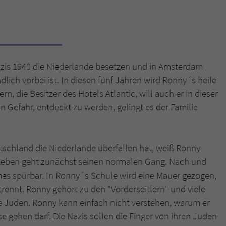
Name
tx_pwcomments_ahash
Anbieter
Literatur-Couch Medien GmbH & Co. KG
Nazis 1940 die Niederlande besetzen und in Amsterdam
Laufzeit
1 Jahr
ndlich vorbei ist. In diesen fünf Jahren wird Ronny´s heile
rn, die Besitzer des Hotels Atlantic, will auch er in dieser
Zweck
Cookie für Kommentare einzelner Buchtitel
n Gefahr, entdeckt zu werden, gelingt es der Familie
Name
fe_typo_user
tschland die Niederlande überfallen hat, weiß Ronny
Anbieter
Literatur-Couch Medien GmbH & Co. KG
 Leben geht zunächst seinen normalen Gang. Nach und
Laufzeit
Session
mes spürbar. In Ronny´s Schule wird eine Mauer gezogen,
trennt. Ronny gehört zu den "Vorderseitlern" und viele
Dieses Cookie gewährleistet die Kommunikation der
die Juden. Ronny kann einfach nicht verstehen, warum er
Webseite mit dem Benutzer. Es wird benötigt um z. B.
Zweck
se gehen darf. Die Nazis sollen die Finger von ihren Juden
den Sicherheitscode des Kontaktformulars zu