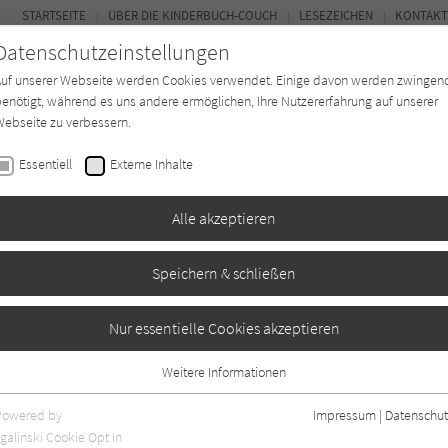
STARTSEITE
ÜBER DIE KINDERBUCH-COUCH
LESEZEICHEN
KONTAKT
Datenschutzeinstellungen
Auf unserer Webseite werden Cookies verwendet. Einige davon werden zwingen
enötigt, während es uns andere ermöglichen, Ihre Nutzererfahrung auf unserer
ebseite zu verbessern.
FOR
Essentiell
Externe Inhalte
Autor*in
Verlage
Magazin
K
Alle akzeptieren
Speichern & schließen
otel Atlantic
Nur essentielle Cookies akzeptieren
Weitere Informationen
Essentiell
Essentielle Cookies werden für grundlegende Funktionen der Webseite
Powered by
Impressum
|
Datenschut
benötigt. Dadurch ist gewährleistet, dass die Webseite einwandfrei
galinski Cookie Opt In