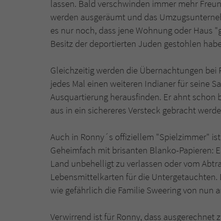
lassen. Bald verschwinden immer mehr Freu
werden ausgeräumt und das Umzugsunternehmen
es nur noch, dass jene Wohnung oder Haus "ge
Besitz der deportierten Juden gestohlen hab
Gleichzeitig werden die Übernachtungen be
jedes Mal einen weiteren Indianer für seine
Ausquartierung herausfinden. Er ahnt schon b
aus in ein sichereres Versteck gebracht werde
Auch in Ronny´s offiziellem "Spielzimmer" ist 
Geheimfach mit brisanten Blanko-Papieren: E
Land unbehelligt zu verlassen oder vom Abtra
Lebensmittelkarten für die Untergetauchten. D
wie gefährlich die Familie Sweering von nun a
Verwirrend ist für Ronny, dass ausgerechnet