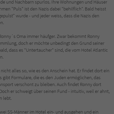
nde und Nachbarn spurlos. Ihre Wohnungen und Häuser
überprüfen.
 "Puls" ist den Nazis dabei "behilflich". Bald heisst
pulst" wurde - und jeder weiss, dass die Nazis den
en.
i Ronny´s Oma immer häufger. Zwar bekommt Ronny
 Sammlung, doch er möchte unbedingt den Grund seiner
ald, dass es "Untertaucher" sind, die vom Hotel Atlantic
n.
nicht alles so, wie es den Anschein hat. Er findet dort ein
s gibt Formulare, die es den Juden ermöglichen, das
nsport verschont zu bleiben. Auch findet Ronny dort
och er schweigt über seinen Fund - intuitiv, weil er ahnt,
n lebt.
 zwei SS-Männer im Hotel ein- und ausgehen und ein