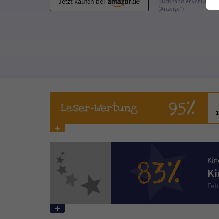
Jetzt kaufen bei
Buchhändler vor Ort
(Anzeige*)
95%
Leser
-Wertung
83%
Kin
Ki
Feb