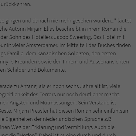
 zurückkehren.
use gingen und danach nie mehr gesehen wurden..." lautet
he Autorin Mirjam Elias beschreibt in ihrem Roman die
der Sohn des Hoteliers Jacob Sweering. Das Hotel mit
punkt vieler Amsterdamer. Im Mittelteil des Buches finden
ngs Familie, dem kanadischen Soldaten, den ersten
onny´s Freunden sowie den Innen- und Aussenansichten
igen Schilder und Dokumente.
rade zu Anfang, als er noch sechs Jahre alt ist, viele
greiflichkeit des Terrors nur noch deutlicher macht.
inen Ängsten und Mutmassungen. Sein Verstand ist
Geste. Mirjam Pressler hat diesen Roman sehr einfühlsam
die Eigenheiten der niederländischen Sprache z.B.
 einen Weg der Erklärung und Vermitllung. Auch die
ng die "Moffen". Dabei ist es eine durch und durch