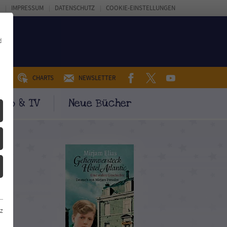
IMPRESSUM
DATENSCHUTZ
COOKIE-EINSTELLUNGEN
d
FACEBOOK
TWITTER
YOUTUBE
UM
CHARTS
NEWSLETTER
ino & TV
Neue Bücher
z