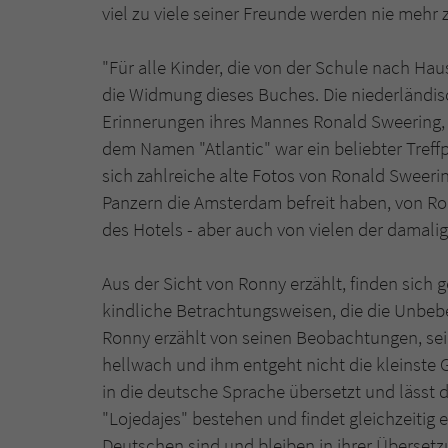
viel zu viele seiner Freunde werden nie mehr
"Für alle Kinder, die von der Schule nach Ha
die Widmung dieses Buches. Die niederländisc
Erinnerungen ihres Mannes Ronald Sweering, 
dem Namen "Atlantic" war ein beliebter Treff
sich zahlreiche alte Fotos von Ronald Sweeri
Panzern die Amsterdam befreit haben, von R
des Hotels - aber auch von vielen der damal
Aus der Sicht von Ronny erzählt, finden sich ge
kindliche Betrachtungsweisen, die die Unbebe
Ronny erzählt von seinen Beobachtungen, se
hellwach und ihm entgeht nicht die kleinste 
in die deutsche Sprache übersetzt und lässt 
"Lojedajes" bestehen und findet gleichzeitig
Deutschen sind und bleiben in ihrer Übersetzu