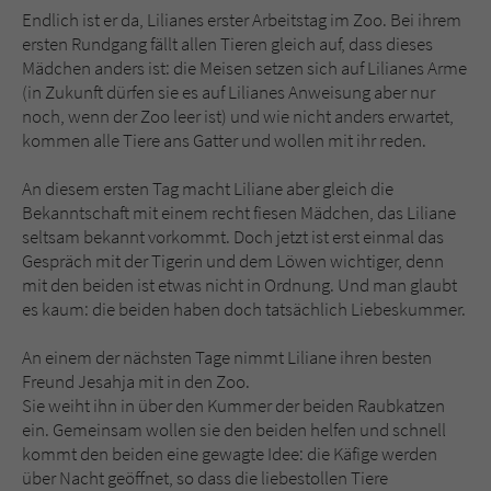
Sicherheitscode des Kontaktformulars zu
Endlich ist er da, Lilianes erster Arbeitstag im Zoo. Bei ihrem
überprüfen.
ersten Rundgang fällt allen Tieren gleich auf, dass dieses
Mädchen anders ist: die Meisen setzen sich auf Lilianes Arme
(in Zukunft dürfen sie es auf Lilianes Anweisung aber nur
noch, wenn der Zoo leer ist) und wie nicht anders erwartet,
kommen alle Tiere ans Gatter und wollen mit ihr reden.
An diesem ersten Tag macht Liliane aber gleich die
Bekanntschaft mit einem recht fiesen Mädchen, das Liliane
seltsam bekannt vorkommt. Doch jetzt ist erst einmal das
Gespräch mit der Tigerin und dem Löwen wichtiger, denn
mit den beiden ist etwas nicht in Ordnung. Und man glaubt
es kaum: die beiden haben doch tatsächlich Liebeskummer.
An einem der nächsten Tage nimmt Liliane ihren besten
Freund Jesahja mit in den Zoo.
Sie weiht ihn in über den Kummer der beiden Raubkatzen
ein. Gemeinsam wollen sie den beiden helfen und schnell
kommt den beiden eine gewagte Idee: die Käfige werden
über Nacht geöffnet, so dass die liebestollen Tiere