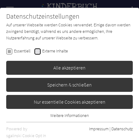
Navigation
Datenschutzeinstellungen
Couch
wechse
Auf unserer Webseite werden Cookies verwendet. Einige davon werden
Forum
Charts
Newsletter
SUCHE
zwingend benötigt, während es uns andere ermöglichen, Ihre
Nutzererfahrung auf unserer Webseite zu verbessern.
Tanya Stewner
Essentiell
Externe Inhalte
Liliane Susewind -Tiger
küssen keine Löwen
Alle akzeptieren
Fischer Schatzinsel
Erschienen: April 2008
0
Speichern & schließen
Nur essentielle Cookies akzeptieren
Weitere Informationen
Essentiell
Essentielle Cookies werden für grundlegende Funktionen der
Powered by
Impressum
|
Datenschutz
Webseite benötigt. Dadurch ist gewährleistet, dass die Webseite
sgalinski Cookie Opt In