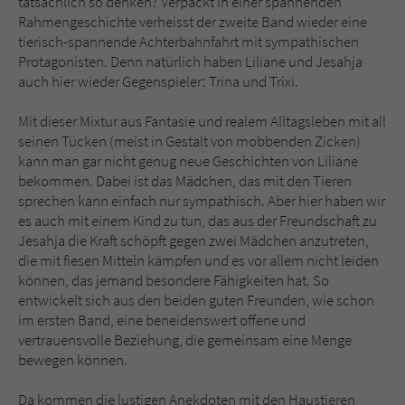
tatsächlich so denken? Verpackt in einer spannenden
Rahmengeschichte verheisst der zweite Band wieder eine
tierisch-spannende Achterbahnfahrt mit sympathischen
Protagonisten. Denn natürlich haben Liliane und Jesahja
auch hier wieder Gegenspieler: Trina und Trixi.
Mit dieser Mixtur aus Fantasie und realem Alltagsleben mit all
seinen Tücken (meist in Gestalt von mobbenden Zicken)
kann man gar nicht genug neue Geschichten von Liliane
bekommen. Dabei ist das Mädchen, das mit den Tieren
sprechen kann einfach nur sympathisch. Aber hier haben wir
es auch mit einem Kind zu tun, das aus der Freundschaft zu
Jesahja die Kraft schöpft gegen zwei Mädchen anzutreten,
die mit fiesen Mitteln kämpfen und es vor allem nicht leiden
können, das jemand besondere Fähigkeiten hat. So
entwickelt sich aus den beiden guten Freunden, wie schon
im ersten Band, eine beneidenswert offene und
vertrauensvolle Beziehung, die gemeinsam eine Menge
bewegen können.
Da kommen die lustigen Anekdoten mit den Haustieren