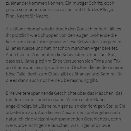
zueinander kommen können. Ein mutiger Schritt, doch
genau so machen sie es von da an, mit Hilfe des Pflegers
Finn, Nacht für Nacht.
Als Liliane einmal wieder durch den Zoo schlendert, fällt es
ihr plötzlich wie Schuppen von den Augen, woher sie die
fiese Trina kennt: ihre genau so fiese Schwester Trixi geht in
Lilianes Klasse und hat ihr schon manchen Ärger bereitet.
Auch hier im Zoo richten die Schwestern Unheil an. Gut,
dass es Liliane gibt! Am Ende versuchen sich Trina und Trixi
an Liliane und Jesahja rächen und locken die beiden in eine
böse Falle, doch zum Glück gibt es Shankar und Samira, für
die es dann auch noch eine Überraschung gibt.
Eine weitere spannende Geschichte über das Mädchen, das
mit den Tieren sprechen kann. Wie im ersten Band
angekündigt, ist Liliane nun genau an der richtigen Stelle: Sie
arbeitet im Zoo. Aus diesem Zusammenspiel ergeben sich
natürlich eine Vielzahl von spannenden Geschichten, denn
wer würde nicht gerne lauschen, was Tiger und Löwe