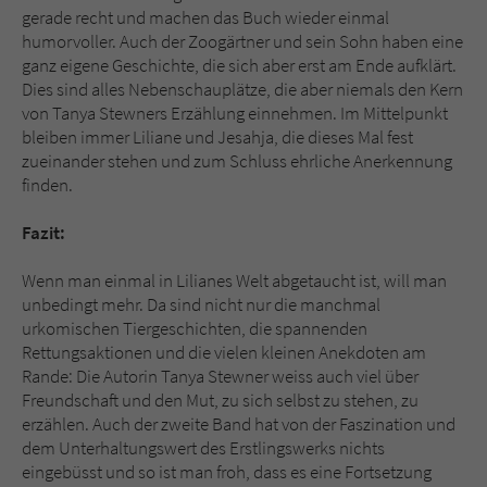
gerade recht und machen das Buch wieder einmal
humorvoller. Auch der Zoogärtner und sein Sohn haben eine
ganz eigene Geschichte, die sich aber erst am Ende aufklärt.
Dies sind alles Nebenschauplätze, die aber niemals den Kern
von Tanya Stewners Erzählung einnehmen. Im Mittelpunkt
bleiben immer Liliane und Jesahja, die dieses Mal fest
zueinander stehen und zum Schluss ehrliche Anerkennung
finden.
Fazit:
Wenn man einmal in Lilianes Welt abgetaucht ist, will man
unbedingt mehr. Da sind nicht nur die manchmal
urkomischen Tiergeschichten, die spannenden
Rettungsaktionen und die vielen kleinen Anekdoten am
Rande: Die Autorin Tanya Stewner weiss auch viel über
Freundschaft und den Mut, zu sich selbst zu stehen, zu
erzählen. Auch der zweite Band hat von der Faszination und
dem Unterhaltungswert des Erstlingswerks nichts
eingebüsst und so ist man froh, dass es eine Fortsetzung