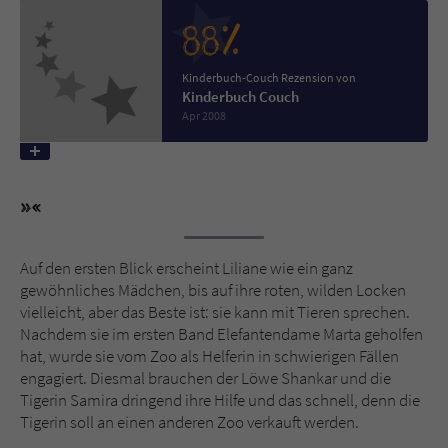
88%
Name
tx_pwcomments_ahash
Kinderbuch-Couch Rezension von
Anbieter
Literatur-Couch Medien GmbH & Co. KG
Kinderbuch Couch
Apr 2008
Laufzeit
1 Jahr
Zweck
Cookie für Kommentare einzelner Buchtitel
Name
fe_typo_user
Auf den ersten Blick erscheint Liliane wie ein ganz
gewöhnliches Mädchen, bis auf ihre roten, wilden Locken
Anbieter
Literatur-Couch Medien GmbH & Co. KG
vielleicht, aber das Beste ist: sie kann mit Tieren sprechen.
Nachdem sie im ersten Band Elefantendame Marta geholfen
Laufzeit
Session
hat, wurde sie vom Zoo als Helferin in schwierigen Fällen
engagiert. Diesmal brauchen der Löwe Shankar und die
Dieses Cookie gewährleistet die
Tigerin Samira dringend ihre Hilfe und das schnell, denn die
Kommunikation der Webseite mit dem
Tigerin soll an einen anderen Zoo verkauft werden.
Zweck
Benutzer. Es wird benötigt um z. B. den