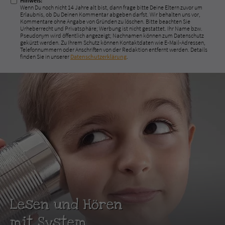
Hinweis:
Wenn Du noch nicht 14 Jahre alt bist, dann frage bitte Deine Eltern zuvor um
Erlaubnis, ob Du Deinen Kommentar abgeben darfst. Wir behalten uns vor,
Kommentare ohne Angabe von Gründen zu löschen. Bitte beachten Sie
Urheberrecht und Privatsphäre; Werbung ist nicht gestattet. Ihr Name bzw.
Pseudonym wird öffentlich angezeigt; Nachnamen können zum Datenschutz
gekürzt werden. Zu Ihrem Schutz können Kontaktdaten wie E-Mail-Adressen,
Telefonnummern oder Anschriften von der Redaktion entfernt werden. Details
finden Sie in unserer
Datenschutzerklärung
.
Lesen und Hören
mit System