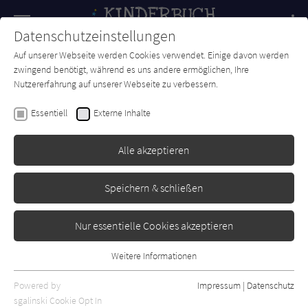
Navigation
Datenschutzeinstellungen
Couch
wechse
Auf unserer Webseite werden Cookies verwendet. Einige davon werden
Forum
Charts
Newsletter
SUCHE
zwingend benötigt, während es uns andere ermöglichen, Ihre
Nutzererfahrung auf unserer Webseite zu verbessern.
Sylvia Englert
Essentiell
Externe Inhalte
Meere und Ozeane
Alle akzeptieren
cbj
Erschienen: April 2008
0
Speichern & schließen
Nur essentielle Cookies akzeptieren
Weitere Informationen
Essentiell
Essentielle Cookies werden für grundlegende Funktionen der
Powered by
Impressum
|
Datenschutz
Webseite benötigt. Dadurch ist gewährleistet, dass die Webseite
sgalinski Cookie Opt In