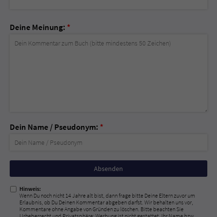
Deine Meinung:
*
Dein Name / Pseudonym:
*
Nicht
ausfüllen!
Hinweis:
Wenn Du noch nicht 14 Jahre alt bist, dann frage bitte Deine Eltern zuvor um
Erlaubnis, ob Du Deinen Kommentar abgeben darfst. Wir behalten uns vor,
Kommentare ohne Angabe von Gründen zu löschen. Bitte beachten Sie
Urheberrecht und Privatsphäre; Werbung ist nicht gestattet. Ihr Name bzw.