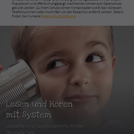
Pseudonym wird öffentlich angezeigt; Nachnamen können zum Datenschutz
gekürzt werden. Zu Ihrem Schutz können Kontaktdaten wie E-Mail-Adressen,
Telefonnummern oder Anschriften von der Redaktion entfernt werden. Details
finden Sie in unserer
Datenschutzerklärung
.
Lesen und Hören
mit System
Lesestifte und Audiosysteme für Kinder.
Der große Test.