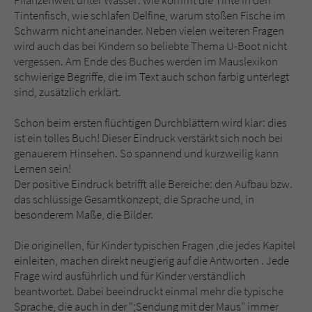
Pflanzenwelt unter Wasser: wie kommt die Tinte in den
Sicherheitscode des Kontaktformulars zu
Tintenfisch, wie schlafen Delfine, warum stoßen Fische im
überprüfen.
Schwarm nicht aneinander. Neben vielen weiteren Fragen
wird auch das bei Kindern so beliebte Thema U-Boot nicht
vergessen. Am Ende des Buches werden im Mauslexikon
schwierige Begriffe, die im Text auch schon farbig unterlegt
sind, zusätzlich erklärt.
Schon beim ersten flüchtigen Durchblättern wird klar: dies
ist ein tolles Buch! Dieser Eindruck verstärkt sich noch bei
genauerem Hinsehen. So spannend und kurzweilig kann
Lernen sein!
Der positive Eindruck betrifft alle Bereiche: den Aufbau bzw.
das schlüssige Gesamtkonzept, die Sprache und, in
besonderem Maße, die Bilder.
Die originellen, für Kinder typischen Fragen ,die jedes Kapitel
einleiten, machen direkt neugierig auf die Antworten . Jede
Frage wird ausführlich und für Kinder verständlich
beantwortet. Dabei beeindruckt einmal mehr die typische
Sprache, die auch in der ";Sendung mit der Maus" immer