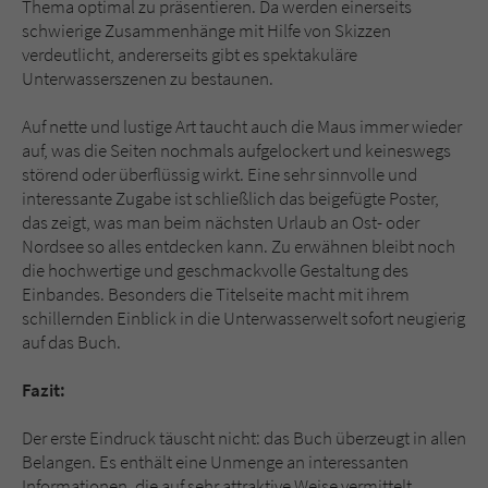
Thema optimal zu präsentieren. Da werden einerseits
schwierige Zusammenhänge mit Hilfe von Skizzen
verdeutlicht, andererseits gibt es spektakuläre
Unterwasserszenen zu bestaunen.
Auf nette und lustige Art taucht auch die Maus immer wieder
auf, was die Seiten nochmals aufgelockert und keineswegs
störend oder überflüssig wirkt. Eine sehr sinnvolle und
interessante Zugabe ist schließlich das beigefügte Poster,
das zeigt, was man beim nächsten Urlaub an Ost- oder
Nordsee so alles entdecken kann. Zu erwähnen bleibt noch
die hochwertige und geschmackvolle Gestaltung des
Einbandes. Besonders die Titelseite macht mit ihrem
schillernden Einblick in die Unterwasserwelt sofort neugierig
auf das Buch.
Fazit:
Der erste Eindruck täuscht nicht: das Buch überzeugt in allen
Belangen. Es enthält eine Unmenge an interessanten
Informationen, die auf sehr attraktive Weise vermittelt