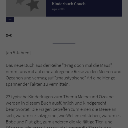
Kinderbuch Couch
Apr 2008
Name
tx_pwcomments_ahash
Anbieter
Literatur-Couch Medien GmbH & Co. KG
Laufzeit
1 Jahr
[ab 5 Jahren]
Zweck
Cookie für Kommentare einzelner Buchtitel
Das neue Buch aus der Reihe ";Frag doch mal die Maus",
nimmt uns mit auf eine aufregende Reise zu den Meeren und
Name
fe_typo_user
Ozeanen und vermag auf ";maustypische" Art eine Menge
spannender Fakten zu vermitteln.
Anbieter
Literatur-Couch Medien GmbH & Co. KG
23 typische Kinderfragen zum Thema Meere und Ozeane
Laufzeit
Session
werden in diesem Buch ausführlich und kindgerecht
beantwortet. Die Fragen betreffen zum einen die Meere an
Dieses Cookie gewährleistet die
sich, warum sie salzig sind, wie Wellen entstehen, warum es
Kommunikation der Webseite mit dem
Ebbe und Flut gibt, zum anderen die vielfältige Tier- und
Zweck
Benutzer. Es wird benötigt um z. B. den