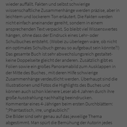
wieder auffällt. Fakten und selbst schwierige
wissenschaftliche Zusammenhänge werden präzise, aber in
leichtem und lockerem Ton erläutert. Die Fakten werden
nicht einfach aneinander gereiht, sondern in einem
ansprechenden Text verpackt. So bleibt viel Wissenswertes
hängen, ohne dass der Eindruck eines Lehr- oder
Schulbuches entsteht. (Wobei zu überlegen wäre, ob nicht
ein optimales Schulbuch genau so aufgebaut sein könnte?!)
Das gesamte Buch ist sehr abwechslungsreich gestaltet-
keine Doppelseite gleicht der anderen. Zusätzlich gibt es
Folien sowie ein großes Panoramabild zum Ausklappen in
der Mitte des Buches , mit deren Hilfe schwierige
Zusammenhänge verdeutlicht werden. Überhaupt sind die
Illustrationen und Fotos die Highlights des Buches und
können auch schon kleinere Leser ab 4 Jahren durch ihre
große Ausstrahlung nachhaltig beeindrucken.
Kommentar eines 4-Jährigen beim ersten Durchblättern:
";Phantastisch, irre, unglaublich!"
Die Bilder sind sehr genau auf das jeweilige Thema
abgestimmt. Man spürt die Bemühung der Autorin jedes