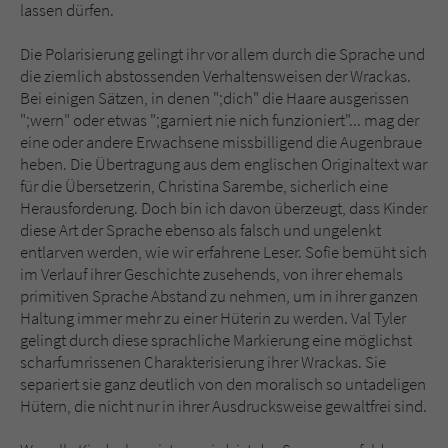
lassen dürfen.
Die Polarisierung gelingt ihr vor allem durch die Sprache und
die ziemlich abstossenden Verhaltensweisen der Wrackas.
Bei einigen Sätzen, in denen ";dich" die Haare ausgerissen
";wern" oder etwas ";garniert nie nich funzioniert"... mag der
eine oder andere Erwachsene missbilligend die Augenbraue
heben. Die Übertragung aus dem englischen Originaltext war
für die Übersetzerin, Christina Sarembe, sicherlich eine
Herausforderung. Doch bin ich davon überzeugt, dass Kinder
diese Art der Sprache ebenso als falsch und ungelenkt
entlarven werden, wie wir erfahrene Leser. Sofie bemüht sich
im Verlauf ihrer Geschichte zusehends, von ihrer ehemals
primitiven Sprache Abstand zu nehmen, um in ihrer ganzen
Haltung immer mehr zu einer Hüterin zu werden. Val Tyler
gelingt durch diese sprachliche Markierung eine möglichst
scharfumrissenen Charakterisierung ihrer Wrackas. Sie
separiert sie ganz deutlich von den moralisch so untadeligen
Hütern, die nicht nur in ihrer Ausdrucksweise gewaltfrei sind.