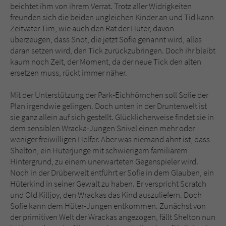
beichtet ihm von ihrem Verrat. Trotz aller Widrigkeiten
freunden sich die beiden ungleichen Kinder an und Tid kann
Zeitvater Tim, wie auch den Rat der Hüter, davon
überzeugen, dass Snot, die jetzt Sofie genannt wird, alles
daran setzen wird, den Tick zurückzubringen. Doch ihr bleibt
kaum noch Zeit, der Moment, da der neue Tick den alten
ersetzen muss, rückt immer näher.
Mit der Unterstützung der Park-Eichhörnchen soll Sofie der
Plan irgendwie gelingen. Doch unten in der Drunterwelt ist
sie ganz allein auf sich gestellt. Glücklicherweise findet sie in
dem sensiblen Wracka-Jungen Snivel einen mehr oder
weniger freiwilligen Helfer. Aber was niemand ahnt ist, dass
Shelton, ein Hüterjunge mit schwierigem familiärem
Hintergrund, zu einem unerwarteten Gegenspieler wird.
Noch in der Drüberwelt entführt er Sofie in dem Glauben, ein
Hüterkind in seiner Gewalt zu haben. Er verspricht Scratch
und Old Killjoy, den Wrackas das Kind auszuliefern. Doch
Sofie kann dem Hüter-Jungen entkommen. Zunächst von
der primitiven Welt der Wrackas angezogen, fällt Shelton nun