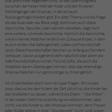
Was alle Kinder begeistern wird, ist das Spannungsfeld
zwischen der heilen Welt der Hüter und den finsteren
Höhlengängen der Wrackas, in der es kaum
Rückzugsmöglichkeiten gibt. Ein altes Thema und die Frage,
ob das Gute oder das Böse siegt, dominiert auch diese
Geschichte. Darunter, oder vielmehr daneben, liegt noch
eine weitere, rührende Geschichte. Nämlich die Geschichte,
wie ein kleines Mädchen endlich ein Zuhause findet, in dem
es zum ersten Mal Geborgenheit, Liebe und Freundschaft
spürt. Diese Freundschaften beruhen zu Anfang auf blindem
Vertrauen. Davon ausgehend steht natürlich über allem die
tiefe Freundschaft zwischen Tid und Sofie, die auch die
Skeptiker davon überzeugen können, dass das ehemalige
Wracka-Mädchen nun ganz und gar zu ihnen gehört.
Am Ende bleiben doch noch ein paar Fragen. Wir wissen
zwar, dass es bei den Hütern der Zeit üblich ist, die Kinder bei
den Großeltern zu lassen, während die Eltern - ";die Mittler" -
in der weiten Welt ihre Ausbildung vervollkommnen; aber
nicht, wie die Kinder zu den Wrackas kommen, denn Frauen
oder Mütter gibt es in ihrer ";Drunterwelt" nicht. Und: wären