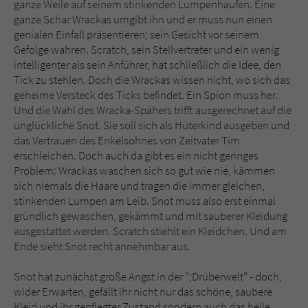
ganze Weile auf seinem stinkenden Lumpenhaufen. Eine
ganze Schar Wrackas umgibt ihn und er muss nun einen
genialen Einfall präsentieren; sein Gesicht vor seinem
Gefolge wahren. Scratch, sein Stellvertreter und ein wenig
intelligenter als sein Anführer, hat schließlich die Idee, den
Tick zu stehlen. Doch die Wrackas wissen nicht, wo sich das
geheime Versteck des Ticks befindet. Ein Spion muss her.
Und die Wahl des Wracka-Spähers trifft ausgerechnet auf die
unglückliche Snot. Sie soll sich als Hüterkind ausgeben und
das Vertrauen des Enkelsohnes von Zeitvater Tim
erschleichen. Doch auch da gibt es ein nicht geringes
Problem: Wrackas waschen sich so gut wie nie, kämmen
sich niemals die Haare und tragen die immer gleichen,
stinkenden Lumpen am Leib. Snot muss also erst einmal
gründlich gewaschen, gekämmt und mit sauberer Kleidung
ausgestattet werden. Scratch stiehlt ein Kleidchen. Und am
Ende sieht Snot recht annehmbar aus.
Snot hat zunächst große Angst in der ";Drüberwelt" - doch,
wider Erwarten, gefällt ihr nicht nur das schöne, saubere
Kleid und ihr gepflegter Zustand sondern auch das helle