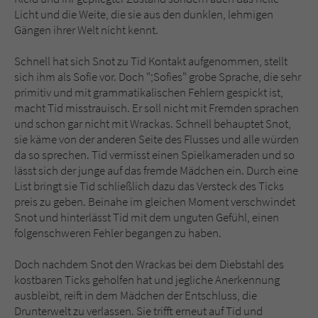
Licht und die Weite, die sie aus den dunklen, lehmigen
Gängen ihrer Welt nicht kennt.
Schnell hat sich Snot zu Tid Kontakt aufgenommen, stellt
sich ihm als Sofie vor. Doch ";Sofies" grobe Sprache, die sehr
primitiv und mit grammatikalischen Fehlern gespickt ist,
macht Tid misstrauisch. Er soll nicht mit Fremden sprachen
und schon gar nicht mit Wrackas. Schnell behauptet Snot,
sie käme von der anderen Seite des Flusses und alle würden
da so sprechen. Tid vermisst einen Spielkameraden und so
lässt sich der junge auf das fremde Mädchen ein. Durch eine
List bringt sie Tid schließlich dazu das Versteck des Ticks
preis zu geben. Beinahe im gleichen Moment verschwindet
Snot und hinterlässt Tid mit dem unguten Gefühl, einen
folgenschweren Fehler begangen zu haben.
Doch nachdem Snot den Wrackas bei dem Diebstahl des
kostbaren Ticks geholfen hat und jegliche Anerkennung
ausbleibt, reift in dem Mädchen der Entschluss, die
Drunterwelt zu verlassen. Sie trifft erneut auf Tid und