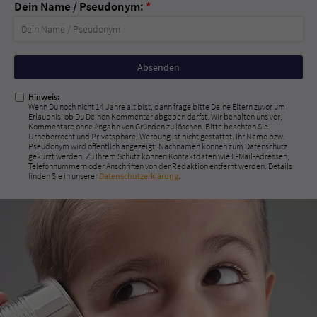
Dein Name / Pseudonym:
*
Nicht
ausfüllen!
Hinweis:
Wenn Du noch nicht 14 Jahre alt bist, dann frage bitte Deine Eltern zuvor um
Erlaubnis, ob Du Deinen Kommentar abgeben darfst. Wir behalten uns vor,
Kommentare ohne Angabe von Gründen zu löschen. Bitte beachten Sie
Urheberrecht und Privatsphäre; Werbung ist nicht gestattet. Ihr Name bzw.
Pseudonym wird öffentlich angezeigt; Nachnamen können zum Datenschutz
gekürzt werden. Zu Ihrem Schutz können Kontaktdaten wie E-Mail-Adressen,
Telefonnummern oder Anschriften von der Redaktion entfernt werden. Details
finden Sie in unserer
Datenschutzerklärung
.