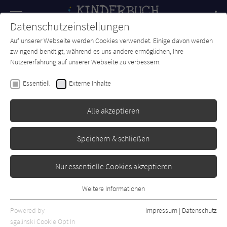
Navigation
Datenschutzeinstellungen
Couch
wechse
Auf unserer Webseite werden Cookies verwendet. Einige davon werden
Forum
Charts
Newsletter
SUCHE
zwingend benötigt, während es uns andere ermöglichen, Ihre
Nutzererfahrung auf unserer Webseite zu verbessern.
Val Tyler
Essentiell
Externe Inhalte
Die Greenwich-Chroniken -
Die Zeitdiebe
Alle akzeptieren
Coppenrath
Erschienen: September 2008
0
Speichern & schließen
Nur essentielle Cookies akzeptieren
Weitere Informationen
Essentiell
Essentielle Cookies werden für grundlegende Funktionen der
Powered by
Impressum
|
Datenschutz
Webseite benötigt. Dadurch ist gewährleistet, dass die Webseite
sgalinski Cookie Opt In