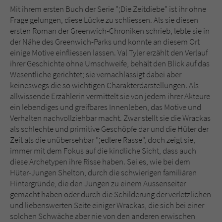
Mit ihrem ersten Buch der Serie ";Die Zeitdiebe" ist ihr ohne
Frage gelungen, diese Lücke zu schliessen. Als sie diesen
ersten Roman der Greenwich-Chroniken schrieb, lebte sie in
der Nähe des Greenwich-Parks und konnte an diesem Ort
einige Motive einfliessen lassen. Val Tyler erzählt den Verlauf
ihrer Geschichte ohne Umschweife, behält den Blick auf das
Wesentliche gerichtet; sie vernachlässigt dabei aber
keineswegs die so wichtigen Charakterdarstellungen. Als
allwissende Erzählerin vermittelt sie von jedem ihrer Akteure
ein lebendiges und greifbares Innenleben, das Motive und
Verhalten nachvollziehbar macht. Zwar stellt sie die Wrackas
als schlechte und primitive Geschöpfe dar und die Hüter der
Zeit als die unübersehbar ";edlere Rasse", doch zeigt sie,
immer mit dem Fokus auf die kindliche Sicht, dass auch
diese Archetypen ihre Risse haben. Sei es, wie bei dem
Hüter-Jungen Shelton, durch die schwierigen familiären
Hintergründe, die den Jungen zu einem Aussenseiter
gemacht haben oder durch die Schilderung der verletzlichen
und liebenswerten Seite einiger Wrackas, die sich bei einer
solchen Schwäche aber nie von den anderen erwischen