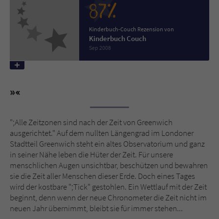
87%
Name
tx_pwcomments_ahash
Kinderbuch-Couch Rezension von
Kinderbuch Couch
Anbieter
Literatur-Couch Medien GmbH & Co. KG
Sep 2008
Laufzeit
1 Jahr
Zweck
Cookie für Kommentare einzelner Buchtitel
";Alle Zeitzonen sind nach der Zeit von Greenwich
Name
fe_typo_user
ausgerichtet." Auf dem nullten Längengrad im Londoner
Stadtteil Greenwich steht ein altes Observatorium und ganz
Anbieter
Literatur-Couch Medien GmbH & Co. KG
in seiner Nähe leben die Hüter der Zeit. Für unsere
menschlichen Augen unsichtbar, beschützen und bewahren
Laufzeit
Session
sie die Zeit aller Menschen dieser Erde. Doch eines Tages
wird der kostbare ";Tick" gestohlen. Ein Wettlauf mit der Zeit
Dieses Cookie gewährleistet die
beginnt, denn wenn der neue Chronometer die Zeit nicht im
Kommunikation der Webseite mit dem
neuen Jahr übernimmt, bleibt sie für immer stehen...
Zweck
Benutzer. Es wird benötigt um z. B. den