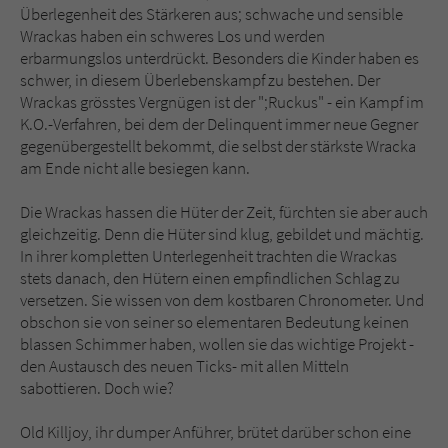
Überlegenheit des Stärkeren aus; schwache und sensible
Wrackas haben ein schweres Los und werden
erbarmungslos unterdrückt. Besonders die Kinder haben es
schwer, in diesem Überlebenskampf zu bestehen. Der
Wrackas grösstes Vergnügen ist der ";Ruckus" - ein Kampf im
K.O.-Verfahren, bei dem der Delinquent immer neue Gegner
gegenübergestellt bekommt, die selbst der stärkste Wracka
am Ende nicht alle besiegen kann.
Die Wrackas hassen die Hüter der Zeit, fürchten sie aber auch
gleichzeitig. Denn die Hüter sind klug, gebildet und mächtig.
In ihrer kompletten Unterlegenheit trachten die Wrackas
stets danach, den Hütern einen empfindlichen Schlag zu
versetzen. Sie wissen von dem kostbaren Chronometer. Und
obschon sie von seiner so elementaren Bedeutung keinen
blassen Schimmer haben, wollen sie das wichtige Projekt -
den Austausch des neuen Ticks- mit allen Mitteln
sabottieren. Doch wie?
Old Killjoy, ihr dumper Anführer, brütet darüber schon eine