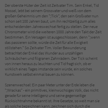
Sicherheitscode des Kontaktformulars zu
Der oberste Hüter der Zeit ist Zeitvater Tim. Sein Enkel, Tid
überprüfen.
Mossel, lebt bei seinem Grossvater und weiß von dem
großen Geheimnis um den ";Tick", den sein Großvater nun
schon seit 100 Jahren baut, um ihn rechtzeitig zum alles
entscheidenden Jahreswechsel fertig zu stellen. Der neue
Chronometer wird die weiteren 1000 Jahre den Takt der Zeit
bestimmen. Ein Versagen ist ausgeschlossen, denn ";wenn
das passieren sollte, würde die Zeit für alle Ewigkeit
stillstehen." So Zeitvater Tim. Voller Bewunderung
betrachtet der Enkel das Wunder aus unzähligen
Schräubchen und filigranen Zahnrädern. Der Tick scheint
von innen heraus zu leuchten und Tid fragt sich, ob er
wirklich eines Tages imstande sein würde, ein solches
Kunstwerk selbst einmal bauen zu können.
Szenenwechsel: Ein paar Meter unter der Erde leben die
";Wrackas" - ein primitives, kleinwüchsiges Volk, das nicht
gerade für seine Intelligenz und seine gegenseitige
Rücksichtnahme bekannt ist. Ihre Gesetze, so weit man sie
als solche bezeichnen kann, zeichnen sich durch die