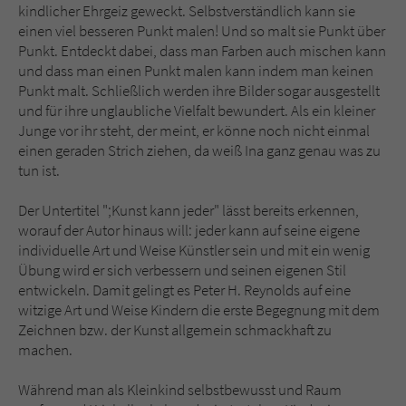
Sicherheitscode des Kontaktformulars zu
kindlicher Ehrgeiz geweckt. Selbstverständlich kann sie
überprüfen.
einen viel besseren Punkt malen! Und so malt sie Punkt über
Punkt. Entdeckt dabei, dass man Farben auch mischen kann
und dass man einen Punkt malen kann indem man keinen
Punkt malt. Schließlich werden ihre Bilder sogar ausgestellt
und für ihre unglaubliche Vielfalt bewundert. Als ein kleiner
Junge vor ihr steht, der meint, er könne noch nicht einmal
einen geraden Strich ziehen, da weiß Ina ganz genau was zu
tun ist.
Der Untertitel ";Kunst kann jeder" lässt bereits erkennen,
worauf der Autor hinaus will: jeder kann auf seine eigene
individuelle Art und Weise Künstler sein und mit ein wenig
Übung wird er sich verbessern und seinen eigenen Stil
entwickeln. Damit gelingt es Peter H. Reynolds auf eine
witzige Art und Weise Kindern die erste Begegnung mit dem
Zeichnen bzw. der Kunst allgemein schmackhaft zu
machen.
Während man als Kleinkind selbstbewusst und Raum