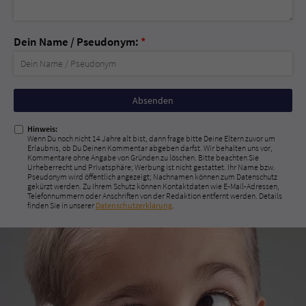
Dein Name / Pseudonym:
*
Nicht
ausfüllen!
Hinweis:
Wenn Du noch nicht 14 Jahre alt bist, dann frage bitte Deine Eltern zuvor um
Erlaubnis, ob Du Deinen Kommentar abgeben darfst. Wir behalten uns vor,
Kommentare ohne Angabe von Gründen zu löschen. Bitte beachten Sie
Urheberrecht und Privatsphäre; Werbung ist nicht gestattet. Ihr Name bzw.
Pseudonym wird öffentlich angezeigt; Nachnamen können zum Datenschutz
gekürzt werden. Zu Ihrem Schutz können Kontaktdaten wie E-Mail-Adressen,
Telefonnummern oder Anschriften von der Redaktion entfernt werden. Details
finden Sie in unserer
Datenschutzerklärung
.