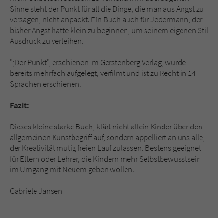
Sinne steht der Punkt für all die Dinge, die man aus Angst zu
versagen, nicht anpackt. Ein Buch auch für Jedermann, der
bisher Angst hatte klein zu beginnen, um seinem eigenen Stil
Ausdruck zu verleihen.
";Der Punkt", erschienen im Gerstenberg Verlag, wurde
bereits mehrfach aufgelegt, verfilmt und ist zu Recht in 14
Sprachen erschienen.
Fazit:
Dieses kleine starke Buch, klärt nicht allein Kinder über den
allgemeinen Kunstbegriff auf, sondern appelliert an uns alle,
der Kreativität mutig freien Lauf zulassen. Bestens geeignet
für Eltern oder Lehrer, die Kindern mehr Selbstbewusstsein
im Umgang mit Neuem geben wollen.
Gabriele Jansen