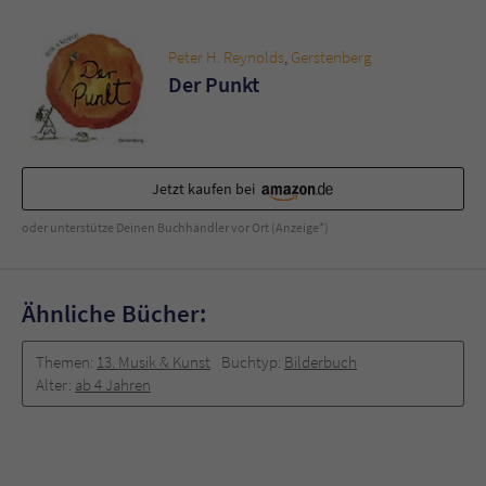
Peter H. Reynolds
,
Gerstenberg
Der Punkt
Jetzt kaufen bei
oder unterstütze Deinen Buchhändler vor Ort (Anzeige*)
Ähnliche Bücher:
Themen:
13. Musik & Kunst
Buchtyp:
Bilderbuch
Alter:
ab 4 Jahren