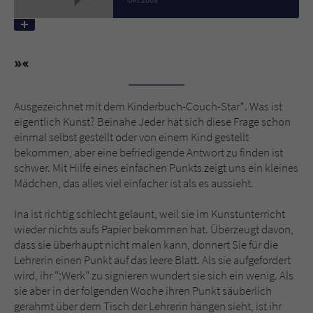
Name
tx_pwcomments_ahash
Anbieter
Literatur-Couch Medien GmbH & Co. KG
Laufzeit
1 Jahr
Ausgezeichnet mit dem Kinderbuch-Couch-Star*. Was ist
eigentlich Kunst? Beinahe Jeder hat sich diese Frage schon
Zweck
Cookie für Kommentare einzelner Buchtitel
einmal selbst gestellt oder von einem Kind gestellt
bekommen, aber eine befriedigende Antwort zu finden ist
schwer. Mit Hilfe eines einfachen Punkts zeigt uns ein kleines
Name
fe_typo_user
Mädchen, das alles viel einfacher ist als es aussieht.
Anbieter
Literatur-Couch Medien GmbH & Co. KG
Ina ist richtig schlecht gelaunt, weil sie im Kunstunterricht
wieder nichts aufs Papier bekommen hat. Überzeugt davon,
Laufzeit
Session
dass sie überhaupt nicht malen kann, donnert Sie für die
Lehrerin einen Punkt auf das leere Blatt. Als sie aufgefordert
Dieses Cookie gewährleistet die
wird, ihr ";Werk" zu signieren wundert sie sich ein wenig. Als
Kommunikation der Webseite mit dem
sie aber in der folgenden Woche ihren Punkt säuberlich
Zweck
Benutzer. Es wird benötigt um z. B. den
gerahmt über dem Tisch der Lehrerin hängen sieht, ist ihr