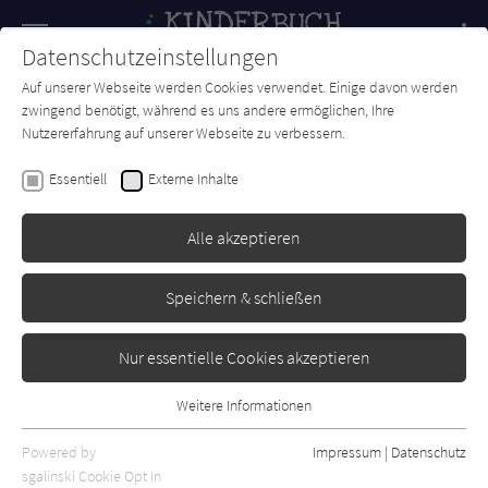
Navigation
Datenschutzeinstellungen
Couch
wechse
Auf unserer Webseite werden Cookies verwendet. Einige davon werden
Forum
Charts
Newsletter
SUCHE
zwingend benötigt, während es uns andere ermöglichen, Ihre
Nutzererfahrung auf unserer Webseite zu verbessern.
Peter H. Reynolds
Essentiell
Externe Inhalte
Der Punkt
Alle akzeptieren
Gerstenberg
Erschienen: Oktober 2008
0
Speichern & schließen
Nur essentielle Cookies akzeptieren
Weitere Informationen
Essentiell
Essentielle Cookies werden für grundlegende Funktionen der
Powered by
Impressum
|
Datenschutz
Webseite benötigt. Dadurch ist gewährleistet, dass die Webseite
sgalinski Cookie Opt In
Jetzt kaufen bei