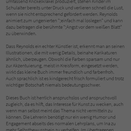
umfassend Krickelkrakel produziert, stehen Kinder im
Schulalter bereits unter Druck und verlieren schnell die Lust,
wenn sie nicht entsprechend gefördert werden. Reynolds
animiert zum ungenierten ";einfach mal loslegen" und kann
dazu beitragen die berühmte ";Angst vor dem weißen Blatt"
zu überwinden.
Dass Reynolds ein echter Künstler ist, erkennt man an seinen
Illustrationen, die mit wenig Details, beinahe Karikaturen
ähnlich, überzeugen. Obwohl die Farben sparsam und nur
zur Akzentuierung, meist in Kreisform, eingesetzt werden,
wirkt das kleine Buch immer freundlich und farbenfroh.
Auch sprachlich ist es kindgerecht frisch formuliert und trotz
wichtiger Botschaft niemals bedeutungsschwer.
Dieses Buch ist herrlich anspruchslos und anspruchsvoll
zugleich, da es hilft, das Interesse für Kunst zu wecken, auch
wenn man selbst meint das Thema nicht vermitteln zu
können. Die Lehrerin benötigt nur ein wenig Humor und
Engagement abseits des normalen Lehrplans, um Ina zu
mehr Selbstbewusstsein zu verhelfen. Im übertragenen