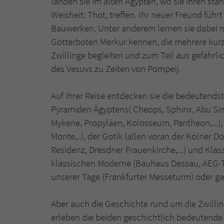
landen sie im alten Ägypten, wo sie ihren stä
Weisheit: Thot, treffen. Ihr neuer Freund fü
Bauwerken. Unter anderem lernen sie dabei 
Götterboten Merkur kennen, die mehrere kur
Zwillinge begleiten und zum Teil aus gefährli
des Vesuvs zu Zeiten von Pompeij.
Auf ihrer Reise entdecken sie die bedeutendst
Pyramiden Ägyptens( Cheops, Sphinx, Abu Sim
Mykene, Propyläen, Kolosseum, Pantheon,...)
Monte,..), der Gotik (allen voran der Kölner 
Residenz, Dresdner Frauenkirche,...) und Klassi
klassischen Moderne (Bauhaus Dessau, AEG-Tu
unserer Tage (Frankfurter Messeturm) oder g
Aber auch die Geschichte rund um die Zwillin
erleben die beiden geschichtlich bedeutende E