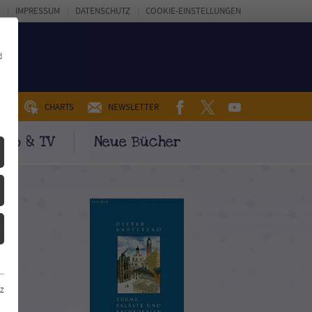
IMPRESSUM
DATENSCHUTZ
COOKIE-EINSTELLUNGEN
d
FACEBOOK
TWITTER
YOUTUBE
UM
CHARTS
NEWSLETTER
ino & TV
Neue Bücher
z