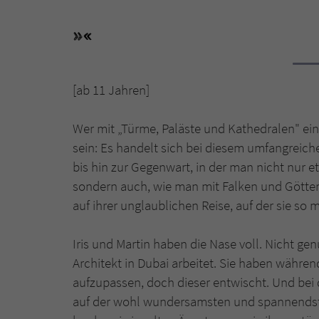
[ab 11 Jahren]
Wer mit „Türme, Paläste und Kathedralen" ein
sein: Es handelt sich bei diesem umfangreich
bis hin zur Gegenwart, in der man nicht nur 
sondern auch, wie man mit Falken und Göttern
auf ihrer unglaublichen Reise, auf der sie s
Iris und Martin haben die Nase voll. Nicht genu
Architekt in Dubai arbeitet. Sie haben währe
aufzupassen, doch dieser entwischt. Und bei d
auf der wohl wundersamsten und spannendsten