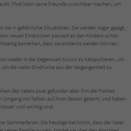
aubt. Thot kann seine Freunde unsichtbar machen, um
n sie in gefährliche Situationen. Sie werden sogar gejagt,
vielen neuen Eindrücken passiert es den Kindern schon
echtzeitig bemerken, dass sie entdeckt werden können.
elbst wieder in die Gegenwart zurück zu katapultieren, um
um die vielen Eindrücke aus der Vergangenheit zu
ken des Vaters zwar gefunden aber ihm die Freiheit
en Umgang mit Falken auf ihren Reisen gelernt, und haben
üssen und wichtig sind.
rer Sommerferien. Die freudige Nachricht, dass der Vater
 seiner Familie zu sein, tröstet sie über den Abschied