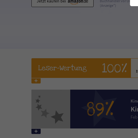
Jetzt kaufen bei
Buchhändler vor Ort
(Anzeige*)
100%
Leser
-Wertung
89%
Kin
Ki
Feb