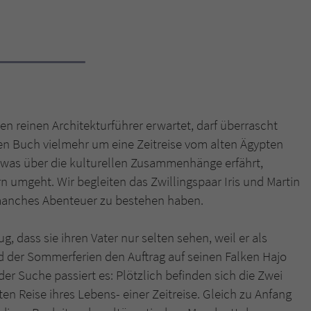
Name
tx_pwcomments_ahash
Anbieter
Literatur-Couch Medien GmbH & Co. KG
Laufzeit
1 Jahr
en reinen Architekturführer erwartet, darf überrascht
Zweck
Cookie für Kommentare einzelner Buchtitel
en Buch vielmehr um eine Zeitreise vom alten Ägypten
etwas über die kulturellen Zusammenhänge erfährt,
Name
fe_typo_user
 umgeht. Wir begleiten das Zwillingspaar Iris und Martin
o manches Abenteuer zu bestehen haben.
Anbieter
Literatur-Couch Medien GmbH & Co. KG
g, dass sie ihren Vater nur selten sehen, weil er als
Laufzeit
Session
nd der Sommerferien den Auftrag auf seinen Falken Hajo
Dieses Cookie gewährleistet die Kommunikation der
er Suche passiert es: Plötzlich befinden sich die Zwei
Webseite mit dem Benutzer. Es wird benötigt um z. B.
Zweck
 Reise ihres Lebens- einer Zeitreise. Gleich zu Anfang
den Sicherheitscode des Kontaktformulars zu