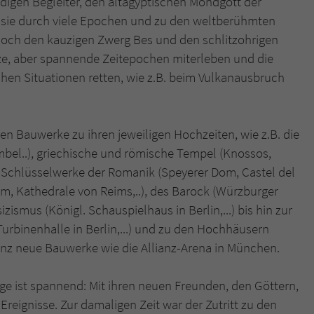
ndigen Begleiter, den altägyptischen Mondgott der
überprüfen.
hrt sie durch viele Epochen und zu den weltberühmten
noch den kauzigen Zwerg Bes und den schlitzohrigen
ze, aber spannende Zeitepochen miterleben und die
chen Situationen retten, wie z.B. beim Vulkanausbruch
en Bauwerke zu ihren jeweiligen Hochzeiten, wie z.B. die
bel..), griechische und römische Tempel (Knossos,
, Schlüsselwerke der Romanik (Speyerer Dom, Castel del
Dom, Kathedrale von Reims,..), des Barock (Würzburger
zismus (Königl. Schauspielhaus in Berlin,...) bis hin zur
rbinenhalle in Berlin,...) und zu den Hochhäusern
anz neue Bauwerke wie die Allianz-Arena in München.
ge ist spannend: Mit ihren neuen Freunden, den Göttern,
reignisse. Zur damaligen Zeit war der Zutritt zu den