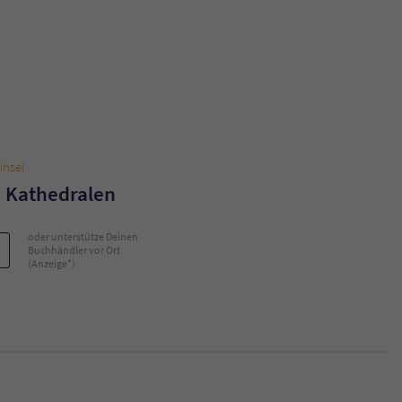
insel
d Kathedralen
oder unterstütze Deinen
Buchhändler vor Ort
(Anzeige*)