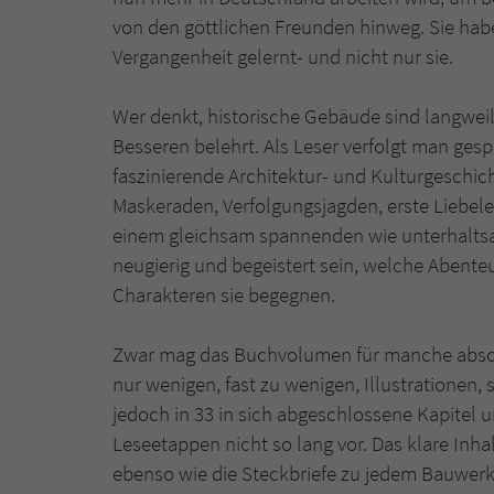
von den göttlichen Freunden hinweg. Sie habe
Vergangenheit gelernt- und nicht nur sie.
Wer denkt, historische Gebäude sind langweili
Besseren belehrt. Als Leser verfolgt man gesp
faszinierende Architektur- und Kulturgeschich
Maskeraden, Verfolgungsjagden, erste Liebel
einem gleichsam spannenden wie unterhaltsa
neugierig und begeistert sein, welche Abent
Charakteren sie begegnen.
Zwar mag das Buchvolumen für manche abschr
nur wenigen, fast zu wenigen, Illustrationen,
jedoch in 33 in sich abgeschlossene Kapitel u
Leseetappen nicht so lang vor. Das klare Inhalt
ebenso wie die Steckbriefe zu jedem Bauwerk