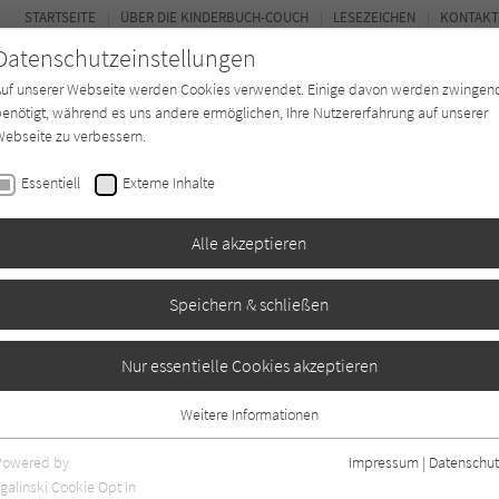
STARTSEITE
ÜBER DIE KINDERBUCH-COUCH
LESEZEICHEN
KONTAKT
Datenschutzeinstellungen
Auf unserer Webseite werden Cookies verwendet. Einige davon werden zwingen
enötigt, während es uns andere ermöglichen, Ihre Nutzererfahrung auf unserer
ebseite zu verbessern.
FOR
Essentiell
Externe Inhalte
Autor*in
Verlage
Magazin
K
Alle akzeptieren
Speichern & schließen
nd Kathedralen
Nur essentielle Cookies akzeptieren
Weitere Informationen
Essentiell
Essentielle Cookies werden für grundlegende Funktionen der Webseite
Powered by
Impressum
|
Datenschut
benötigt. Dadurch ist gewährleistet, dass die Webseite einwandfrei
galinski Cookie Opt In