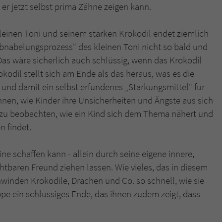
s er jetzt selbst prima Zähne zeigen kann.
einen Toni und seinem starken Krokodil endet ziemlich
Abnabelungsprozess" des kleinen Toni nicht so bald und
as wäre sicherlich auch schlüssig, wenn das Krokodil
odil stellt sich am Ende als das heraus, was es die
e und damit ein selbst erfundenes „Stärkungsmittel" für
nnen, wie Kinder ihre Unsicherheiten und Ängste aus sich
r zu beobachten, wie ein Kind sich dem Thema nähert und
n findet.
eine schaffen kann - allein durch seine eigene innere,
htbaren Freund ziehen lassen. Wie vieles, das in diesem
chwinden Krokodile, Drachen und Co. so schnell, wie sie
uppe ein schlüssiges Ende, das ihnen zudem zeigt, dass