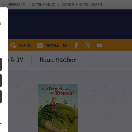
IMPRESSUM
DATENSCHUTZ
COOKIE-EINSTELLUNGEN
d
FACEBOOK
TWITTER
YOUTUBE
UM
CHARTS
NEWSLETTER
ino & TV
Neue Bücher
z