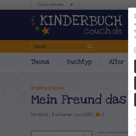
Couch wechseln
b
W
Thema
Buchtyp
Alter
Brigitte Endres
Mein Freund das K
NordSüd
Erschienen: Juni 2009
0
s
oder unterstütze Deinen