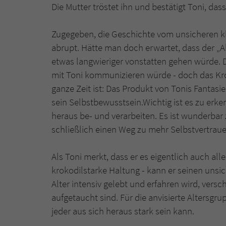
Die Mutter tröstet ihn und bestätigt Toni, das
Zugegeben, die Geschichte vom unsicheren kl
abrupt. Hätte man doch erwartet, dass der „
etwas langwieriger vonstatten gehen würde. D
mit Toni kommunizieren würde - doch das Krok
ganze Zeit ist: Das Produkt von Tonis Fantasi
sein Selbstbewusstsein.Wichtig ist es zu erke
heraus be- und verarbeiten. Es ist wunderba
schließlich einen Weg zu mehr Selbstvertraue
Als Toni merkt, dass er es eigentlich auch all
krokodilstarke Haltung - kann er seinen unsic
Alter intensiv gelebt und erfahren wird, vers
aufgetaucht sind. Für die anvisierte Altersgr
jeder aus sich heraus stark sein kann.