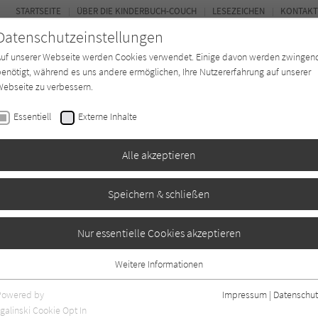
STARTSEITE
ÜBER DIE KINDERBUCH-COUCH
LESEZEICHEN
KONTAKT
Datenschutzeinstellungen
Auf unserer Webseite werden Cookies verwendet. Einige davon werden zwingen
enötigt, während es uns andere ermöglichen, Ihre Nutzererfahrung auf unserer
ebseite zu verbessern.
FOR
Essentiell
Externe Inhalte
Autor*in
Verlage
Magazin
K
Alle akzeptieren
Speichern & schließen
rokodil
Nur essentielle Cookies akzeptieren
Weitere Informationen
Essentiell
Essentielle Cookies werden für grundlegende Funktionen der Webseite
Powered by
Impressum
|
Datenschut
benötigt. Dadurch ist gewährleistet, dass die Webseite einwandfrei
galinski Cookie Opt In