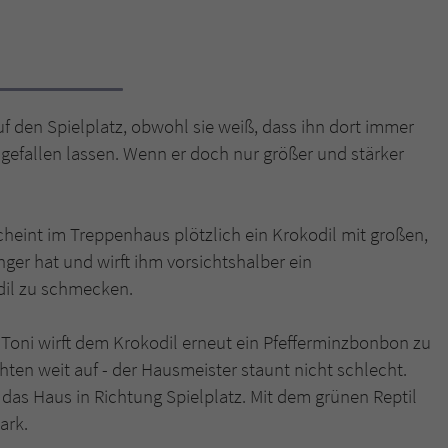
Name
tx_pwcomments_ahash
Anbieter
Literatur-Couch Medien GmbH & Co. KG
auf den Spielplatz, obwohl sie weiß, dass ihn dort immer
Laufzeit
1 Jahr
s gefallen lassen. Wenn er doch nur größer und stärker
Zweck
Cookie für Kommentare einzelner Buchtitel
cheint im Treppenhaus plötzlich ein Krokodil mit großen,
Name
fe_typo_user
nger hat und wirft ihm vorsichtshalber ein
dil zu schmecken.
Anbieter
Literatur-Couch Medien GmbH & Co. KG
 Toni wirft dem Krokodil erneut ein Pfefferminzbonbon zu
Laufzeit
Session
ten weit auf - der Hausmeister staunt nicht schlecht.
Dieses Cookie gewährleistet die Kommunikation der
 das Haus in Richtung Spielplatz. Mit dem grünen Reptil
Webseite mit dem Benutzer. Es wird benötigt um z. B.
Zweck
ark.
den Sicherheitscode des Kontaktformulars zu