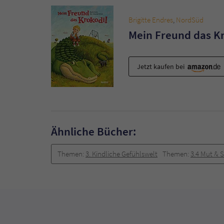
Brigitte Endres
,
NordSüd
Mein Freund das K
Jetzt kaufen bei
Ähnliche Bücher:
Themen:
3. Kindliche Gefühlswelt
Themen:
3.4 Mut & 