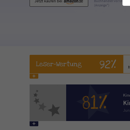
Jetzt kaufen bei
Buchhändler vor Ort
(Anzeige*)
92%
Leser
-Wertung
81%
Kin
Ki
Jun