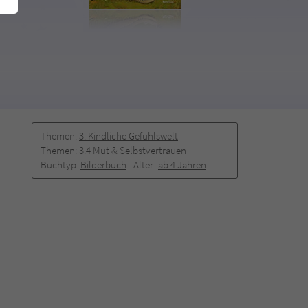
Themen:
3. Kindliche Gefühlswelt
Themen:
3.4 Mut & Selbstvertrauen
Buchtyp:
Bilderbuch
Alter:
ab 4 Jahren