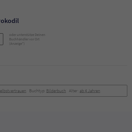
rokodil
oder unterstütze Deinen
Buchhändler vor Ort
(Anzeige*)
Selbstvertrauen
Buchtyp:
Bilderbuch
Alter:
ab 4 Jahren