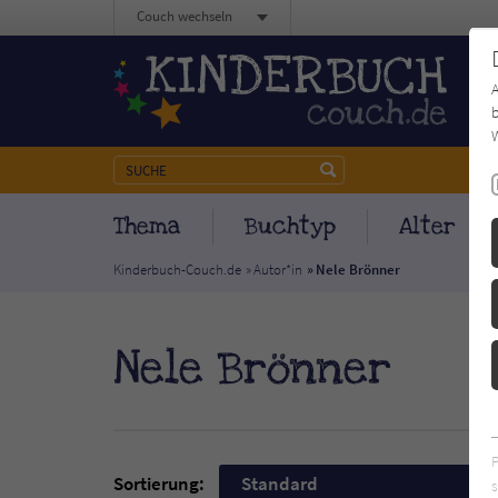
Couch wechseln
b
W
Thema
Buchtyp
Alter
Kinderbuch-Couch.de
Autor*in
Nele Brönner
Nele Brönner
Sortierung:
Standard
s