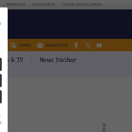
IMPRESSUM
DATENSCHUTZ
COOKIE-EINSTELLUNGEN
d
FACEBOOK
TWITTER
YOUTUBE
UM
CHARTS
NEWSLETTER
ino & TV
Neue Bücher
z