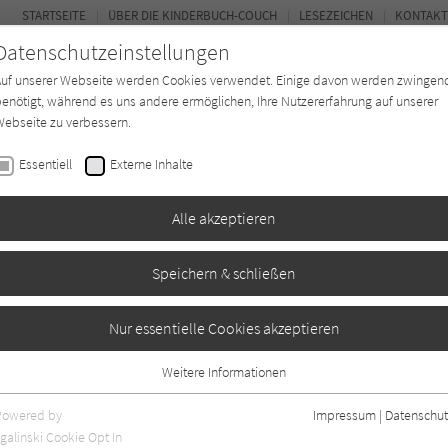
STARTSEITE
ÜBER DIE KINDERBUCH-COUCH
LESEZEICHEN
KONTAKT
Datenschutzeinstellungen
Auf unserer Webseite werden Cookies verwendet. Einige davon werden zwingen
enötigt, während es uns andere ermöglichen, Ihre Nutzererfahrung auf unserer
ebseite zu verbessern.
FOR
Essentiell
Externe Inhalte
Autor*in
Verlage
Magazin
K
Alle akzeptieren
Speichern & schließen
Nur essentielle Cookies akzeptieren
Weitere Informationen
Essentiell
Essentielle Cookies werden für grundlegende Funktionen der Webseite
Powered by
Impressum
|
Datenschut
benötigt. Dadurch ist gewährleistet, dass die Webseite einwandfrei
nur rezensierte Titel anzeigen
galinski Cookie Opt In