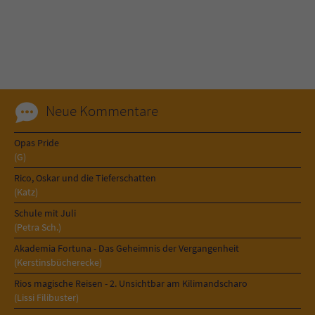
Name
tx_pwcomments_ahash
Anbieter
Literatur-Couch Medien GmbH & Co. KG
Laufzeit
1 Jahr
Neue Kommentare
Zweck
Cookie für Kommentare einzelner Buchtitel
Opas Pride
(G)
Name
fe_typo_user
Rico, Oskar und die Tieferschatten
(Katz)
Anbieter
Literatur-Couch Medien GmbH & Co. KG
Schule mit Juli
(Petra Sch.)
Laufzeit
Session
Akademia Fortuna - Das Geheimnis der Vergangenheit
(Kerstinsbücherecke)
Dieses Cookie gewährleistet die
Rios magische Reisen - 2. Unsichtbar am Kilimandscharo
Kommunikation der Webseite mit dem
(Lissi Filibuster)
Zweck
Benutzer. Es wird benötigt um z. B. den