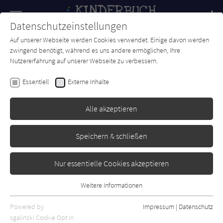
Navigation
Datenschutzeinstellungen
Couch
wechse
Auf unserer Webseite werden Cookies verwendet. Einige davon werden
Forum
Charts
Newsletter
SUCHE
zwingend benötigt, während es uns andere ermöglichen, Ihre
Nutzererfahrung auf unserer Webseite zu verbessern.
Kinderbuch-Couch.de
Autor*in
Claudia Lagermann
Essentiell
Externe Inhalte
Claudia Lagermann
Alle akzeptieren
Sortierung:
Speichern & schließen
Standard
Nur essentielle Cookies akzeptieren
Alle Themen anzeigen
Weitere Informationen
Essentiell
Alle Kategorien anzeigen
Essentielle Cookies werden für grundlegende Funktionen der
Powered by
Impressum
|
Datenschutz
Alle Altersgruppen anzeigen
Webseite benötigt. Dadurch ist gewährleistet, dass die Webseite
sgalinski Cookie Opt In