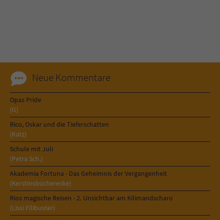
Name
tx_pwcomments_ahash
Anbieter
Literatur-Couch Medien GmbH & Co. KG
Laufzeit
1 Jahr
Neue Kommentare
Zweck
Cookie für Kommentare einzelner Buchtitel
Opas Pride
(G)
Name
fe_typo_user
Rico, Oskar und die Tieferschatten
(Katz)
Anbieter
Literatur-Couch Medien GmbH & Co. KG
Schule mit Juli
(Petra Sch.)
Laufzeit
Session
Akademia Fortuna - Das Geheimnis der Vergangenheit
(Kerstinsbücherecke)
Dieses Cookie gewährleistet die
Rios magische Reisen - 2. Unsichtbar am Kilimandscharo
Kommunikation der Webseite mit dem
(Lissi Filibuster)
Zweck
Benutzer. Es wird benötigt um z. B. den