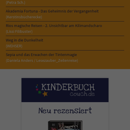
Sicherheitscode des Kontaktformulars zu
(Petra Sch.)
überprüfen.
Akademia Fortuna - Das Geheimnis der Vergangenheit
(Kerstinsbücherecke)
Rios magische Reisen - 2. Unsichtbar am Kilimandscharo
(Lissi Filibuster)
Weg in die Dunkelheit
(WEHSER)
Sepia und das Erwachen der Tintenmagie
(Daniela Anders / Lesezauber_Zeilenreise)
Neu rezensiert