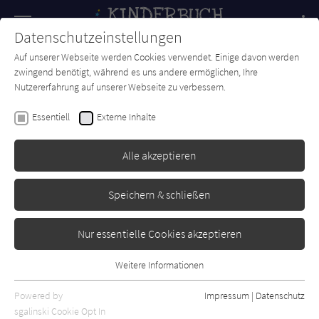
Navigation
Datenschutzeinstellungen
Couch
wechse
Auf unserer Webseite werden Cookies verwendet. Einige davon werden
Forum
Charts
Newsletter
SUCHE
zwingend benötigt, während es uns andere ermöglichen, Ihre
Nutzererfahrung auf unserer Webseite zu verbessern.
Kinderbuch-Couch.de
Autor*in
Emma Yarlett
Essentiell
Externe Inhalte
Emma Yarlett
Alle akzeptieren
Sortierung:
Speichern & schließen
Standard
Nur essentielle Cookies akzeptieren
Alle Themen anzeigen
Weitere Informationen
Essentiell
Alle Kategorien anzeigen
Essentielle Cookies werden für grundlegende Funktionen der
Powered by
Impressum
|
Datenschutz
Alle Altersgruppen anzeigen
Webseite benötigt. Dadurch ist gewährleistet, dass die Webseite
sgalinski Cookie Opt In