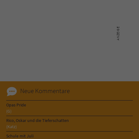
Sicherheitscode des Kontaktformulars zu
überprüfen.
Neue Kommentare
Opas Pride
(G)
Rico, Oskar und die Tieferschatten
(Katz)
Schule mit Juli