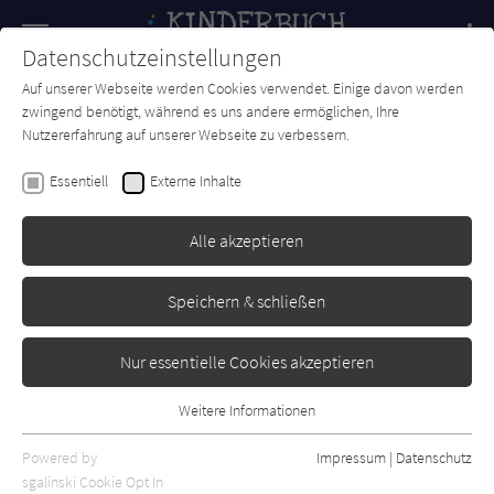
Navigation
Datenschutzeinstellungen
Couch
wechse
Auf unserer Webseite werden Cookies verwendet. Einige davon werden
Forum
Charts
Newsletter
SUCHE
zwingend benötigt, während es uns andere ermöglichen, Ihre
Nutzererfahrung auf unserer Webseite zu verbessern.
Kinderbuch-Couch.de
Autor*in
Nick Crumpton
Essentiell
Externe Inhalte
Nick Crumpton
Alle akzeptieren
Sortierung:
Speichern & schließen
Standard
Nur essentielle Cookies akzeptieren
Alle Themen anzeigen
Weitere Informationen
Essentiell
Alle Kategorien anzeigen
Essentielle Cookies werden für grundlegende Funktionen der
Powered by
Impressum
|
Datenschutz
Alle Altersgruppen anzeigen
Webseite benötigt. Dadurch ist gewährleistet, dass die Webseite
sgalinski Cookie Opt In