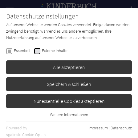
Navigation
Datenschutzeinstellungen
Couch
wechse
Auf unserer Webseite werden Cookies verwendet. Einige davon werden
Forum
Charts
Newsletter
SUCHE
zwingend benötigt, während es uns andere ermöglichen, Ihre
Nutzererfahrung auf unserer Webseite zu verbessern.
Kinderbuch-Couch.de
Autor*in
Michael Engelhardt
Essentiell
Externe Inhalte
Michael Engelhardt
Alle akzeptieren
Sortierung:
Speichern & schließen
Standard
Nur essentielle Cookies akzeptieren
Alle Themen anzeigen
Weitere Informationen
Essentiell
Alle Kategorien anzeigen
Essentielle Cookies werden für grundlegende Funktionen der
Powered by
Impressum
|
Datenschutz
Alle Altersgruppen anzeigen
Webseite benötigt. Dadurch ist gewährleistet, dass die Webseite
sgalinski Cookie Opt In