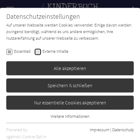
Navigation
Datenschutzeinstellungen
Couch
wechse
Auf unserer Webseite werden Cookies verwendet. Einige davon werden
Forum
Charts
Newsletter
SUCHE
zwingend benötigt, während es uns andere ermöglichen, Ihre
Nutzererfahrung auf unserer Webseite zu verbessern.
Kinderbuch-Couch.de
Autor*in
Christine Paxmann
Essentiell
Externe Inhalte
Christine Paxmann
Alle akzeptieren
Sortierung:
Speichern & schließen
Standard
Nur essentielle Cookies akzeptieren
Alle Themen anzeigen
Weitere Informationen
Essentiell
Alle Kategorien anzeigen
Essentielle Cookies werden für grundlegende Funktionen der
Powered by
Impressum
|
Datenschutz
Alle Altersgruppen anzeigen
Webseite benötigt. Dadurch ist gewährleistet, dass die Webseite
sgalinski Cookie Opt In