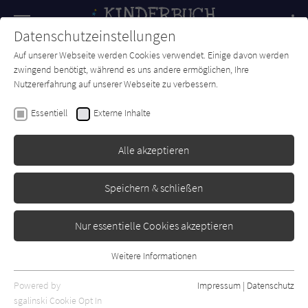
Navigation
Datenschutzeinstellungen
Couch
wechse
Auf unserer Webseite werden Cookies verwendet. Einige davon werden
Forum
Charts
Newsletter
SUCHE
zwingend benötigt, während es uns andere ermöglichen, Ihre
Nutzererfahrung auf unserer Webseite zu verbessern.
Kinderbuch-Couch.de
Autor*in
Catherine Emmett
Essentiell
Externe Inhalte
Catherine Emmett
Alle akzeptieren
Sortierung:
Speichern & schließen
Standard
Nur essentielle Cookies akzeptieren
Alle Themen anzeigen
Weitere Informationen
Essentiell
Alle Kategorien anzeigen
Essentielle Cookies werden für grundlegende Funktionen der
Powered by
Impressum
|
Datenschutz
Alle Altersgruppen anzeigen
Webseite benötigt. Dadurch ist gewährleistet, dass die Webseite
sgalinski Cookie Opt In