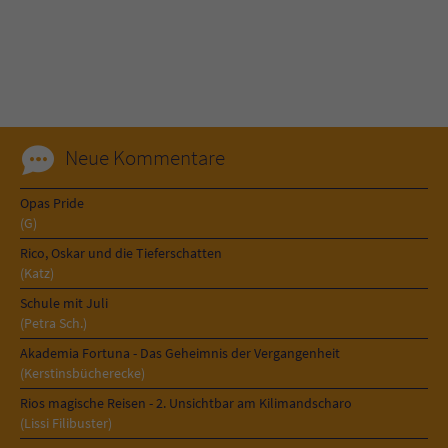
Name
tx_pwcomments_ahash
Anbieter
Literatur-Couch Medien GmbH & Co. KG
Laufzeit
1 Jahr
Neue Kommentare
Zweck
Cookie für Kommentare einzelner Buchtitel
Opas Pride
(G)
Name
fe_typo_user
Rico, Oskar und die Tieferschatten
(Katz)
Anbieter
Literatur-Couch Medien GmbH & Co. KG
Schule mit Juli
(Petra Sch.)
Laufzeit
Session
Akademia Fortuna - Das Geheimnis der Vergangenheit
(Kerstinsbücherecke)
Dieses Cookie gewährleistet die
Rios magische Reisen - 2. Unsichtbar am Kilimandscharo
Kommunikation der Webseite mit dem
(Lissi Filibuster)
Zweck
Benutzer. Es wird benötigt um z. B. den