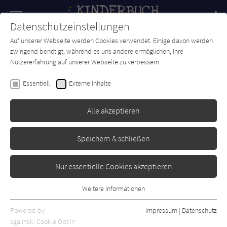
Navigation
Datenschutzeinstellungen
Couch
wechse
Auf unserer Webseite werden Cookies verwendet. Einige davon werden
Forum
Charts
Newsletter
SUCHE
zwingend benötigt, während es uns andere ermöglichen, Ihre
Nutzererfahrung auf unserer Webseite zu verbessern.
Kinderbuch-Couch.de
Autor*in
Felix Treder
Essentiell
Externe Inhalte
Felix Treder
Alle akzeptieren
Sortierung:
Speichern & schließen
Standard
Nur essentielle Cookies akzeptieren
Alle Themen anzeigen
Weitere Informationen
Essentiell
Alle Kategorien anzeigen
Essentielle Cookies werden für grundlegende Funktionen der
Powered by
Impressum
|
Datenschutz
Alle Altersgruppen anzeigen
Webseite benötigt. Dadurch ist gewährleistet, dass die Webseite
sgalinski Cookie Opt In