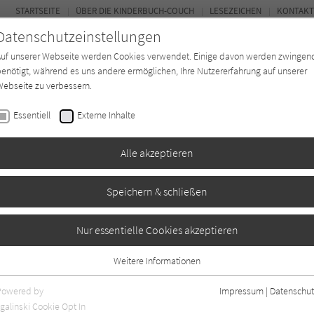
STARTSEITE
ÜBER DIE KINDERBUCH-COUCH
LESEZEICHEN
KONTAKT
Datenschutzeinstellungen
Auf unserer Webseite werden Cookies verwendet. Einige davon werden zwingen
enötigt, während es uns andere ermöglichen, Ihre Nutzererfahrung auf unserer
ebseite zu verbessern.
FOR
Essentiell
Externe Inhalte
Autor*in
Verlage
Magazin
K
Alle akzeptieren
Speichern & schließen
Nur essentielle Cookies akzeptieren
Weitere Informationen
Essentiell
Essentielle Cookies werden für grundlegende Funktionen der Webseite
Powered by
Impressum
|
Datenschut
benötigt. Dadurch ist gewährleistet, dass die Webseite einwandfrei
nur rezensierte Titel anzeigen
galinski Cookie Opt In