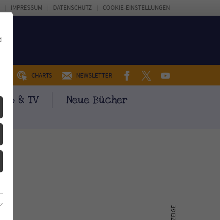
IMPRESSUM
DATENSCHUTZ
COOKIE-EINSTELLUNGEN
d
FACEBOOK
TWITTER
YOUTUBE
UM
CHARTS
NEWSLETTER
ino & TV
Neue Bücher
z