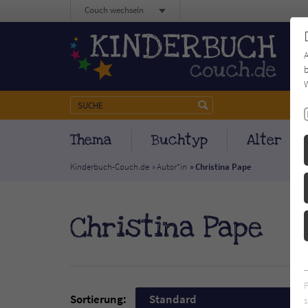
Couch wechseln
b
W
Thema
Buchtyp
Alter
Kinderbuch-Couch.de
Autor*in
Christina Pape
Christina Pape
Sortierung:
Standard
s