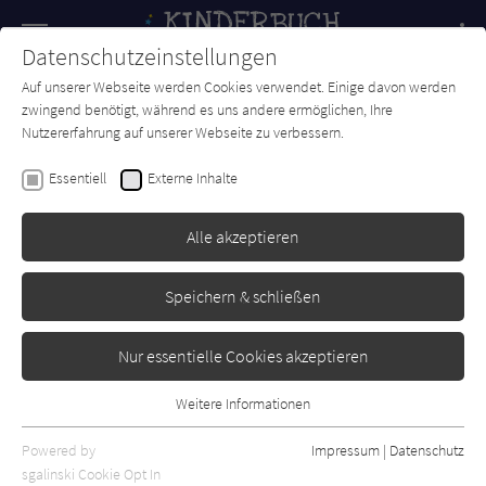
Navigation
Datenschutzeinstellungen
Couch
wechse
Auf unserer Webseite werden Cookies verwendet. Einige davon werden
Forum
Charts
Newsletter
SUCHE
zwingend benötigt, während es uns andere ermöglichen, Ihre
Nutzererfahrung auf unserer Webseite zu verbessern.
Kinderbuch-Couch.de
Autor*in
Katharina Nachtsheim
Essentiell
Externe Inhalte
Katharina Nachtsheim
Alle akzeptieren
Sortierung:
Speichern & schließen
Standard
Nur essentielle Cookies akzeptieren
Alle Themen anzeigen
Weitere Informationen
Essentiell
Alle Kategorien anzeigen
Essentielle Cookies werden für grundlegende Funktionen der
Powered by
Impressum
|
Datenschutz
Alle Altersgruppen anzeigen
Webseite benötigt. Dadurch ist gewährleistet, dass die Webseite
sgalinski Cookie Opt In