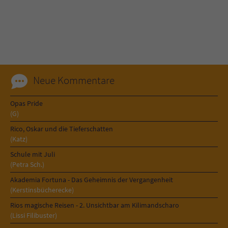
Name
tx_pwcomments_ahash
Anbieter
Literatur-Couch Medien GmbH & Co. KG
Laufzeit
1 Jahr
Neue Kommentare
Zweck
Cookie für Kommentare einzelner Buchtitel
Opas Pride
(G)
Name
fe_typo_user
Rico, Oskar und die Tieferschatten
(Katz)
Anbieter
Literatur-Couch Medien GmbH & Co. KG
Schule mit Juli
(Petra Sch.)
Laufzeit
Session
Akademia Fortuna - Das Geheimnis der Vergangenheit
(Kerstinsbücherecke)
Dieses Cookie gewährleistet die
Rios magische Reisen - 2. Unsichtbar am Kilimandscharo
Kommunikation der Webseite mit dem
(Lissi Filibuster)
Zweck
Benutzer. Es wird benötigt um z. B. den