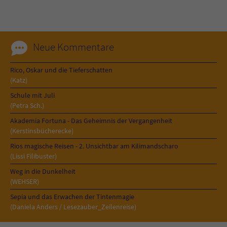
Sicherheitscode des Kontaktformulars zu
überprüfen.
Neue Kommentare
Rico, Oskar und die Tieferschatten
(Katz)
Schule mit Juli
(Petra Sch.)
Akademia Fortuna - Das Geheimnis der Vergangenheit
(Kerstinsbücherecke)
Rios magische Reisen - 2. Unsichtbar am Kilimandscharo
(Lissi Filibuster)
Weg in die Dunkelheit
(WEHSER)
Sepia und das Erwachen der Tintenmagie
(Daniela Anders / Lesezauber_Zeilenreise)