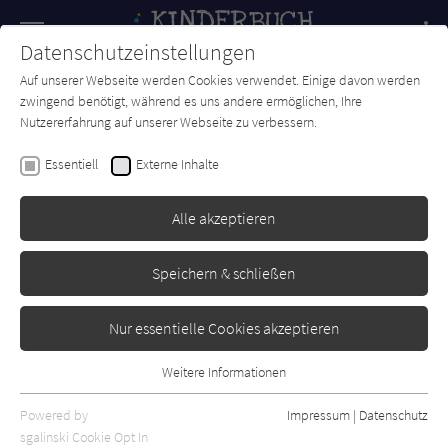
Navigation
Datenschutzeinstellungen
Couch
wechse
Auf unserer Webseite werden Cookies verwendet. Einige davon werden
Forum
Charts
Newsletter
SUCHE
zwingend benötigt, während es uns andere ermöglichen, Ihre
Nutzererfahrung auf unserer Webseite zu verbessern.
Kinderbuch-Couch.de
Autor*in
Kobi Yamada
Essentiell
Externe Inhalte
Kobi Yamada
Alle akzeptieren
Sortierung:
Speichern & schließen
Standard
Nur essentielle Cookies akzeptieren
Alle Themen anzeigen
Weitere Informationen
Essentiell
Alle Kategorien anzeigen
Essentielle Cookies werden für grundlegende Funktionen der
Powered by
Impressum
|
Datenschutz
Alle Altersgruppen anzeigen
Webseite benötigt. Dadurch ist gewährleistet, dass die Webseite
sgalinski Cookie Opt In