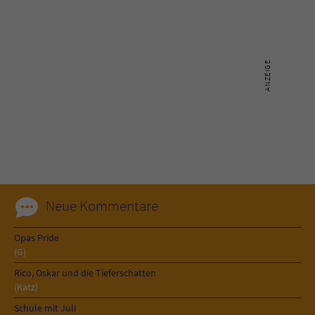
Sicherheitscode des Kontaktformulars zu
überprüfen.
Neue Kommentare
Opas Pride
(G)
Rico, Oskar und die Tieferschatten
(Katz)
Schule mit Juli