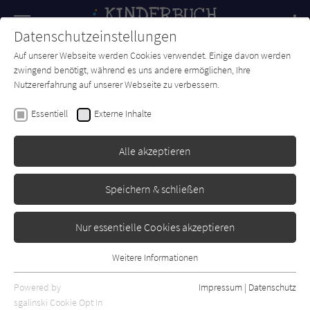
Navigation
Datenschutzeinstellungen
Couch
wechse
Auf unserer Webseite werden Cookies verwendet. Einige davon werden
Forum
Charts
Newsletter
SUCHE
zwingend benötigt, während es uns andere ermöglichen, Ihre
Nutzererfahrung auf unserer Webseite zu verbessern.
Kinderbuch-Couch.de
Autor*in
Agi Ofner
Essentiell
Externe Inhalte
Agi Ofner
Alle akzeptieren
Sortierung:
Speichern & schließen
Standard
Nur essentielle Cookies akzeptieren
Alle Themen anzeigen
Weitere Informationen
Essentiell
Alle Kategorien anzeigen
Essentielle Cookies werden für grundlegende Funktionen der
Powered by
Impressum
|
Datenschutz
Alle Altersgruppen anzeigen
Webseite benötigt. Dadurch ist gewährleistet, dass die Webseite
sgalinski Cookie Opt In