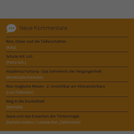
Sicherheitscode des Kontaktformulars zu
überprüfen.
Neue Kommentare
Rico, Oskar und die Tieferschatten
(Katz)
Schule mit Juli
(Petra Sch.)
Akademia Fortuna - Das Geheimnis der Vergangenheit
(Kerstinsbücherecke)
Rios magische Reisen - 2. Unsichtbar am Kilimandscharo
(Lissi Filibuster)
Weg in die Dunkelheit
(WEHSER)
Sepia und das Erwachen der Tintenmagie
(Daniela Anders / Lesezauber_Zeilenreise)