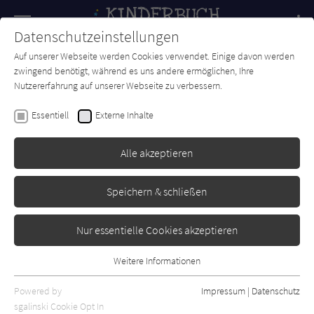
Navigation
Datenschutzeinstellungen
Couch
wechse
Auf unserer Webseite werden Cookies verwendet. Einige davon werden
Forum
Charts
Newsletter
SUCHE
zwingend benötigt, während es uns andere ermöglichen, Ihre
Nutzererfahrung auf unserer Webseite zu verbessern.
Kinderbuch-Couch.de
Autor*in
Kristen Perrin
Essentiell
Externe Inhalte
Kristen Perrin
Alle akzeptieren
Sortierung:
Speichern & schließen
Standard
Nur essentielle Cookies akzeptieren
Alle Themen anzeigen
Weitere Informationen
Essentiell
Alle Kategorien anzeigen
Essentielle Cookies werden für grundlegende Funktionen der
Powered by
Impressum
|
Datenschutz
Alle Altersgruppen anzeigen
Webseite benötigt. Dadurch ist gewährleistet, dass die Webseite
sgalinski Cookie Opt In