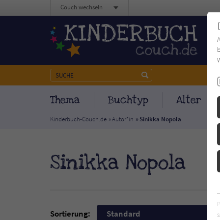
Couch wechseln
b
W
Thema
Buchtyp
Alter
Kinderbuch-Couch.de
Autor*in
Sinikka Nopola
Sinikka Nopola
Sortierung:
Standard
s