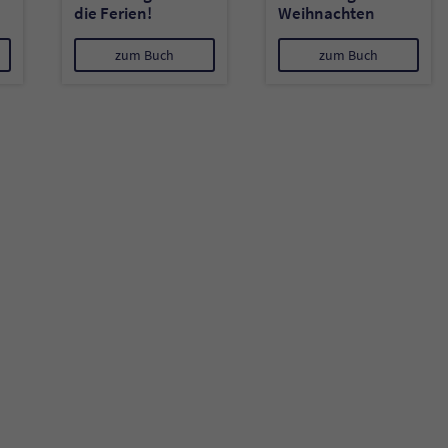
die Ferien!
Weihnachten
Name
tx_pwcomments_ahash
zum Buch
zum Buch
Anbieter
Literatur-Couch Medien GmbH & Co. KG
Laufzeit
1 Jahr
Zweck
Cookie für Kommentare einzelner Buchtitel
Name
fe_typo_user
Anbieter
Literatur-Couch Medien GmbH & Co. KG
Laufzeit
Session
Dieses Cookie gewährleistet die Kommunikation der
Webseite mit dem Benutzer. Es wird benötigt um z. B.
Zweck
den Sicherheitscode des Kontaktformulars zu