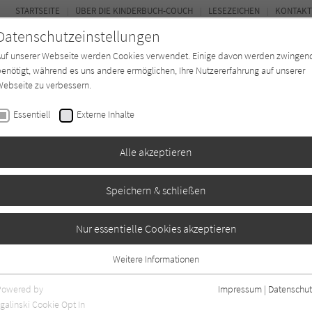
STARTSEITE
ÜBER DIE KINDERBUCH-COUCH
LESEZEICHEN
KONTAKT
Datenschutzeinstellungen
Auf unserer Webseite werden Cookies verwendet. Einige davon werden zwingen
enötigt, während es uns andere ermöglichen, Ihre Nutzererfahrung auf unserer
ebseite zu verbessern.
FOR
Essentiell
Externe Inhalte
Autor*in
Verlage
Magazin
K
Alle akzeptieren
Speichern & schließen
Nur essentielle Cookies akzeptieren
Weitere Informationen
Essentiell
Essentielle Cookies werden für grundlegende Funktionen der Webseite
Powered by
Impressum
|
Datenschut
benötigt. Dadurch ist gewährleistet, dass die Webseite einwandfrei
nur rezensierte Titel anzeigen
galinski Cookie Opt In