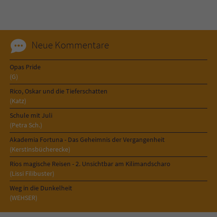
Sicherheitscode des Kontaktformulars zu
überprüfen.
Neue Kommentare
Opas Pride
(G)
Rico, Oskar und die Tieferschatten
(Katz)
Schule mit Juli
(Petra Sch.)
Akademia Fortuna - Das Geheimnis der Vergangenheit
(Kerstinsbücherecke)
Rios magische Reisen - 2. Unsichtbar am Kilimandscharo
(Lissi Filibuster)
Weg in die Dunkelheit
(WEHSER)