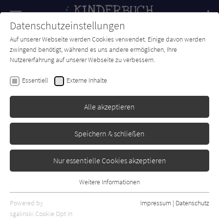
Navigation
Datenschutzeinstellungen
Couch
wechse
Auf unserer Webseite werden Cookies verwendet. Einige davon werden
Forum
Charts
Newsletter
SUCHE
zwingend benötigt, während es uns andere ermöglichen, Ihre
Nutzererfahrung auf unserer Webseite zu verbessern.
Kinderbuch-Couch.de
Autor*in
Susanne Oswald
Essentiell
Externe Inhalte
Susanne Oswald
Alle akzeptieren
Sortierung:
Speichern & schließen
Standard
Nur essentielle Cookies akzeptieren
Alle Themen anzeigen
Weitere Informationen
Essentiell
Alle Kategorien anzeigen
Essentielle Cookies werden für grundlegende Funktionen der
Powered by
Impressum
|
Datenschutz
Alle Altersgruppen anzeigen
Webseite benötigt. Dadurch ist gewährleistet, dass die Webseite
sgalinski Cookie Opt In