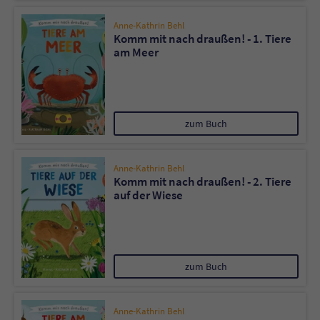
Anne-Kathrin Behl
Name
tx_pwcomments_ahash
Komm mit nach draußen! - 1. Tiere
am Meer
Anbieter
Literatur-Couch Medien GmbH & Co. KG
Laufzeit
1 Jahr
zum Buch
Zweck
Cookie für Kommentare einzelner Buchtitel
Anne-Kathrin Behl
Name
fe_typo_user
Komm mit nach draußen! - 2. Tiere
auf der Wiese
Anbieter
Literatur-Couch Medien GmbH & Co. KG
Laufzeit
Session
zum Buch
Dieses Cookie gewährleistet die
Kommunikation der Webseite mit dem
Zweck
Benutzer. Es wird benötigt um z. B. den
Anne-Kathrin Behl