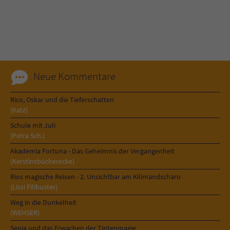
Neue Kommentare
Rico, Oskar und die Tieferschatten
(Katz)
Schule mit Juli
(Petra Sch.)
Akademia Fortuna - Das Geheimnis der Vergangenheit
(Kerstinsbücherecke)
Rios magische Reisen - 2. Unsichtbar am Kilimandscharo
(Lissi Filibuster)
Weg in die Dunkelheit
(WEHSER)
Sepia und das Erwachen der Tintenmagie