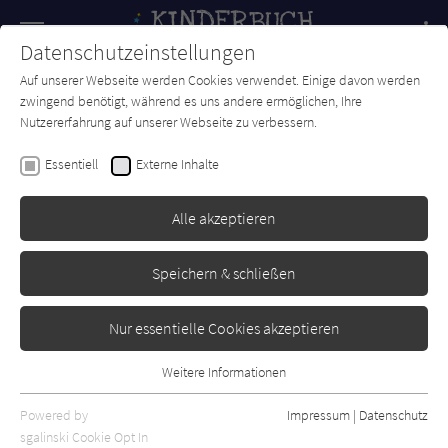
Navigation
Datenschutzeinstellungen
Couch
wechse
Auf unserer Webseite werden Cookies verwendet. Einige davon werden
Forum
Charts
Newsletter
SUCHE
zwingend benötigt, während es uns andere ermöglichen, Ihre
Nutzererfahrung auf unserer Webseite zu verbessern.
Kinderbuch-Couch.de
Autor*in
Alex Aster
Essentiell
Externe Inhalte
Alex Aster
Alle akzeptieren
Sortierung:
Speichern & schließen
Standard
Nur essentielle Cookies akzeptieren
Alle Themen anzeigen
Weitere Informationen
Essentiell
Alle Kategorien anzeigen
Essentielle Cookies werden für grundlegende Funktionen der
Powered by
Impressum
|
Datenschutz
Alle Altersgruppen anzeigen
Webseite benötigt. Dadurch ist gewährleistet, dass die Webseite
sgalinski Cookie Opt In