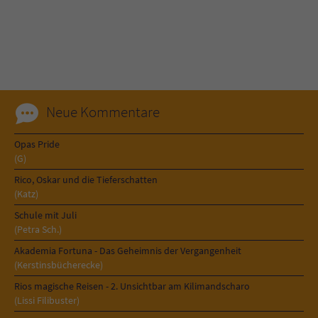
Name
tx_pwcomments_ahash
Anbieter
Literatur-Couch Medien GmbH & Co. KG
Laufzeit
1 Jahr
Neue Kommentare
Zweck
Cookie für Kommentare einzelner Buchtitel
Opas Pride
(G)
Name
fe_typo_user
Rico, Oskar und die Tieferschatten
(Katz)
Anbieter
Literatur-Couch Medien GmbH & Co. KG
Schule mit Juli
(Petra Sch.)
Laufzeit
Session
Akademia Fortuna - Das Geheimnis der Vergangenheit
(Kerstinsbücherecke)
Dieses Cookie gewährleistet die
Rios magische Reisen - 2. Unsichtbar am Kilimandscharo
Kommunikation der Webseite mit dem
(Lissi Filibuster)
Zweck
Benutzer. Es wird benötigt um z. B. den