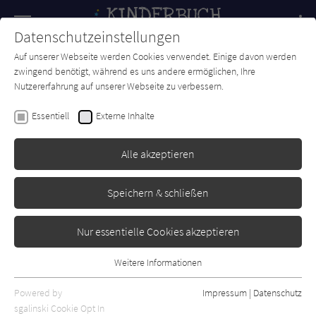
Navigation
Datenschutzeinstellungen
Couch
wechse
Auf unserer Webseite werden Cookies verwendet. Einige davon werden
Forum
Charts
Newsletter
SUCHE
zwingend benötigt, während es uns andere ermöglichen, Ihre
Nutzererfahrung auf unserer Webseite zu verbessern.
Kinderbuch-Couch.de
Autor*in
Julie Douine
Essentiell
Externe Inhalte
Julie Douine
Alle akzeptieren
Sortierung:
Speichern & schließen
Standard
Nur essentielle Cookies akzeptieren
Alle Themen anzeigen
Weitere Informationen
Essentiell
Alle Kategorien anzeigen
Essentielle Cookies werden für grundlegende Funktionen der
Powered by
Impressum
|
Datenschutz
Alle Altersgruppen anzeigen
Webseite benötigt. Dadurch ist gewährleistet, dass die Webseite
sgalinski Cookie Opt In