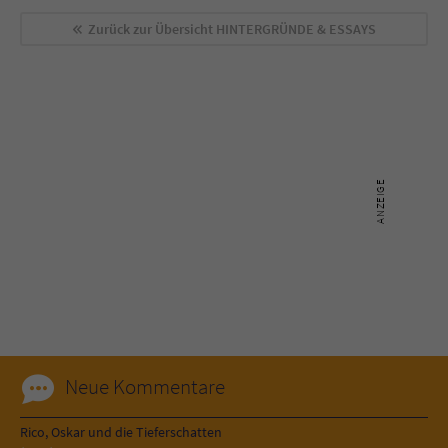
Sicherheitscode des Kontaktformulars zu
überprüfen.
Zurück zur Übersicht
HINTERGRÜNDE & ESSAYS
Neue Kommentare
Rico, Oskar und die Tieferschatten