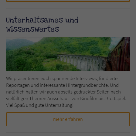
Name
tx_pwcomments_ahash
Unterhaltsames und
Wissenswertes
Anbieter
Literatur-Couch Medien GmbH & Co. KG
Laufzeit
1 Jahr
Zweck
Cookie für Kommentare einzelner Buchtitel
Name
fe_typo_user
Wir präsentieren euch spannende Interviews, fundierte
Reportagen und interessante Hintergrundberichte. Und
Anbieter
Literatur-Couch Medien GmbH & Co. KG
natürlich halten wir auch abseits gedruckter Seiten nach
vielfältigen Themen Ausschau – von Kinofilm bis Brettspiel.
Laufzeit
Session
Viel Spaß und gute Unterhaltung!
Dieses Cookie gewährleistet die
mehr erfahren
Kommunikation der Webseite mit dem
Zweck
Benutzer. Es wird benötigt um z. B. den