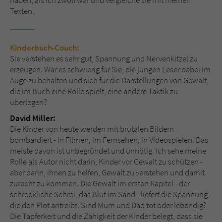
haben, als ich zwölf war und vergleiche sie mit meinen
Texten.
Kinderbuch-Couch:
Sie verstehen es sehr gut, Spannung und Nervenkitzel zu
erzeugen. War es schwierig für Sie, die jungen Leser dabei im
Auge zu behalten und sich für die Darstellungen von Gewalt,
die im Buch eine Rolle spielt, eine andere Taktik zu
überlegen?
David Miller:
Die Kinder von heute werden mit brutalen Bildern
bombardiert - in Filmen, im Fernsehen, in Videospielen. Das
meiste davon ist unbegründet und unnötig. Ich sehe meine
Rolle als Autor nicht darin, Kinder vor Gewalt zu schützen -
aber darin, ihnen zu helfen, Gewalt zu verstehen und damit
zurecht zu kommen. Die Gewalt im ersten Kapitel - der
schreckliche Schrei, das Blut im Sand - liefert die Spannung,
die den Plot antreibt. Sind Mum und Dad tot oder lebendig?
Die Tapferkeit und die Zähigkeit der Kinder belegt, dass sie