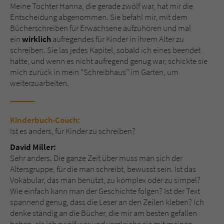
Sicherheitscode des Kontaktformulars zu
Meine Tochter Hanna, die gerade zwölf war, hat mir die
überprüfen.
Entscheidung abgenommen. Sie befahl mir, mit dem
Bücherschreiben für Erwachsene aufzuhören und mal
ein
wirklich
aufregendes für Kinder in ihrem Alter zu
schreiben. Sie las jedes Kapitel, sobald ich eines beendet
hatte, und wenn es nicht aufregend genug war, schickte sie
mich zurück in mein "Schreibhaus" im Garten, um
weiterzuarbeiten.
Kinderbuch-Couch:
Ist es anders, für Kinder zu schreiben?
David Miller:
Sehr anders. Die ganze Zeit über muss man sich der
Altersgruppe, für die man schreibt, bewusst sein. Ist das
Vokabular, das man benutzt, zu komplex oder zu simpel?
Wie einfach kann man der Geschichte folgen? Ist der Text
spannend genug, dass die Leser an den Zeilen kleben? Ich
denke ständig an die Bücher, die mir am besten gefallen