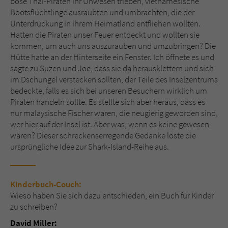
böse Thai-Piraten ihr Unwesen trieben, vietnamesische
Bootsflüchtlinge ausraubten und umbrachten, die der
Unterdrückung in ihrem Heimatland entfliehen wollten.
Name
tx_pwcomments_ahash
Hatten die Piraten unser Feuer entdeckt und wollten sie
kommen, um auch uns auszurauben und umzubringen? Die
Anbieter
Literatur-Couch Medien GmbH & Co. KG
Hütte hatte an der Hinterseite ein Fenster. Ich öffnete es und
sagte zu Suzen und Joe, dass sie da herausklettern und sich
Laufzeit
1 Jahr
im Dschungel verstecken sollten, der Teile des Inselzentrums
bedeckte, falls es sich bei unseren Besuchern wirklich um
Zweck
Cookie für Kommentare einzelner Buchtitel
Piraten handeln sollte. Es stellte sich aber heraus, dass es
nur malaysische Fischer waren, die neugierig geworden sind,
wer hier auf der Insel ist. Aber was, wenn es keine gewesen
Name
fe_typo_user
wären? Dieser schreckenserregende Gedanke löste die
ursprüngliche Idee zur Shark-Island-Reihe aus.
Anbieter
Literatur-Couch Medien GmbH & Co. KG
Laufzeit
Session
Kinderbuch-Couch:
Wieso haben Sie sich dazu entschieden, ein Buch für Kinder
Dieses Cookie gewährleistet die
zu schreiben?
Kommunikation der Webseite mit dem
Zweck
Benutzer. Es wird benötigt um z. B. den
David Miller: