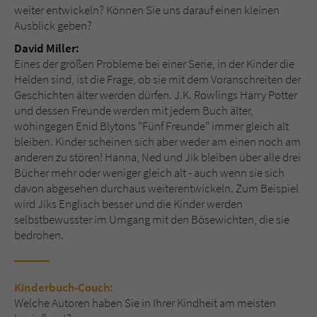
weiter entwickeln? Können Sie uns darauf einen kleinen
Ausblick geben?
David Miller:
Eines der größen Probleme bei einer Serie, in der Kinder die
Helden sind, ist die Frage, ob sie mit dem Voranschreiten der
Geschichten älter werden dürfen. J.K. Rowlings Harry Potter
und dessen Freunde werden mit jedem Buch älter,
wohingegen Enid Blytons "Fünf Freunde" immer gleich alt
bleiben. Kinder scheinen sich aber weder am einen noch am
anderen zu stören! Hanna, Ned und Jik bleiben über alle drei
Bücher mehr oder weniger gleich alt - auch wenn sie sich
davon abgesehen durchaus weiterentwickeln. Zum Beispiel
wird Jiks Englisch besser und die Kinder werden
selbstbewusster im Umgang mit den Bösewichten, die sie
bedrohen.
Kinderbuch-Couch:
Welche Autoren haben Sie in Ihrer Kindheit am meisten