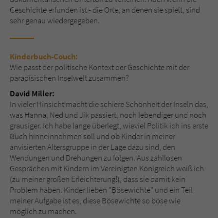
Geschichte erfunden ist - die Orte, an denen sie spielt, sind
sehr genau wiedergegeben.
Kinderbuch-Couch:
Wie passt der politische Kontext der Geschichte mit der
paradisischen Inselwelt zusammen?
David Miller:
In vieler Hinsicht macht die schiere Schönheit der Inseln das,
was Hanna, Ned und Jik passiert, noch lebendiger und noch
grausiger. Ich habe lange überlegt, wieviel Politik ich ins erste
Buch hinneinnehmen soll und ob Kinder in meiner
anvisierten Altersgruppe in der Lage dazu sind, den
Wendungen und Drehungen zu folgen. Aus zahllosen
Gesprächen mit Kindern im Vereinigten Königreich weiß ich
(zu meiner großen Erleichterung!), dass sie damit kein
Problem haben. Kinder lieben "Bösewichte" und ein Teil
meiner Aufgabe ist es, diese Bösewichte so böse wie
möglich zu machen.