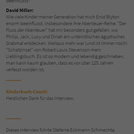
beeinflusst?
David Miller:
Wie viele Kinder meiner Generation hat mich Enid Blyton
enorm beeinflusst, insbesondere ihre Abenteuer-Reihe. "Der
Fluss der Abenteuer" hat mir besonders gut gefallen, wo
Philip, Jack, Lucy und Dinah ein unterirdisches ägyptisches
Grabmal entdecken. Weitaus mehr war (und ist immer noch)
"Schatzinsel" von Robert Louis Stevenson mein
Lieblingsbuch. Es ist so modern und lebendig geschrieben,
man kann kaum glauben, dass es vor über 125 Jahren
verfasst worden ist.
Kinderbuch-Couch:
Herzlichen Dank für das Interview.
Dieses Interview führte Stefanie Eckmann-Schmechta.