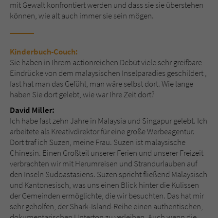
mit Gewalt konfrontiert werden und dass sie sie überstehen
können, wie alt auch immer sie sein mögen.
Kinderbuch-Couch:
Sie haben in Ihrem actionreichen Debüt viele sehr greifbare
Eindrücke von dem malaysischen Inselparadies geschildert ,
fast hat man das Gefühl, man wäre selbst dort. Wie lange
haben Sie dort gelebt, wie war Ihre Zeit dort?
David Miller:
Ich habe fast zehn Jahre in Malaysia und Singapur gelebt. Ich
arbeitete als Kreativdirektor für eine große Werbeagentur.
Dort traf ich Suzen, meine Frau. Suzen ist malaysische
Chinesin. Einen Großteil unserer Ferien und unserer Freizeit
verbrachten wir mit Herumreisen und Strandurlauben auf
den Inseln Südoastasiens. Suzen spricht fließend Malaysisch
und Kantonesisch, was uns einen Blick hinter die Kulissen
der Gemeinden ermöglichte, die wir besuchten. Das hat mir
sehr geholfen, der Shark-Island-Reihe einen authentischen,
dokumentarischen Unterton zu verleihen. Auch wenn die