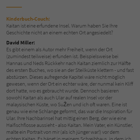
Kinderbuch-Couch:
Kaitan ist eine erfundene Insel. Warum haben Sie Ihre
Geschichte nicht an einem echten Ort angesiedelt?
David Miller:
Es gibt einem als Autor mehr Freiheit, wenn der Ort
(zumindest teilweise) erfunden ist. Beispielsweise bei
Hannas und Neds Rückkehr nach Kaitan ziemlich zur Hälfte
des ersten Buches, wo sie an der Steilküste klettern - und fast
abstürzen. Dieses aufregende Kapitel wäre nicht möglich
gewesen, wenn der Ort ein echter wäre, der nunmal kein Kliff
dort hatte, wo es gebraucht wurde. Dennoch basieren
sowohl Kaitan als auch Ular auf realen Insel vor der
malaysischen Küste, wo SuŽen und ich oft waren. Eine ist
genau wie eine Schlange geformt, das war die Inspiration für
Ular. Ihre Nachbarinsel hat mittig einen Berg, der wie eine
Haifischflosse aussieht - also Kaitan. Mein Vater, ein Künstler,
malte ein Portrait von mir (als ich jünger war!) vor dem
echten Kaitan. Es hängt in meinem Schreibhaus, in dem ich