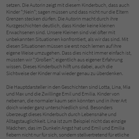
setzen. Die Autorin zeigt mit diesem Kinderbuch, dass auch
Kinder ";Nein"; sagen müssen und dass nicht nur die Eltern
Grenzen stecken dürfen. Die Autorin macht durch ihre
Kurzgeschichten deutlich, dass Kinder keine kleinen
Erwachsenen sind. Unsere Kleinen sind viel öfter mit
unbekannten Situationen konfrontiert, als wir das sind. Mit
diesen Situationen müssen sie erst noch lernen auf ihre
eigene Weise umzugehen. Dass dies nicht immer einfach ist,
müssten wir ";Großen"; eigentlich aus eigener Erfahrung
wissen. Dieses Kinderbuch hilft uns dabei, auch die
Sichtweise der Kinder mal wieder genau zu überdenken.
Die Hauptdarsteller in den Geschichten sind Lotta, Lina, Mia
und Max und die Zwillinge Emil und Emilia. Kinder von
nebenan, die normaler kaum sein könnten und in ihrer Art
doich wieder ganz unterschiedlich sind. Besonders
überzeugt dieses Kinderbuch durch Lebensnähe und
Alltagstauglichkeit. Lina ist zum Beispiel nicht das einzige
Mädchen, das im Dunkeln Angst hat und Emil und Emilia
fiebern nicht nur für sich, sondern stellvertretend für etliche