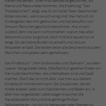
warten die beiden, unter Mias Bettdecke gekuschelt, bis
Mama und Papa wieder kommen. Die Erzählung ";Das
Trostpäckchen"; zeigt, was für ein tolles Team Geschwister
bilden können, wenn sie sich einig sind. Max hat sich im
Kindergarten den Arm gebrochen und hat daraufhin von
Oma ein Päckchen geschickt bekommen. Mia ist sehr
wütend, denn sie kann nicht einsehen, warum Max alles
bekommt und es so gut hat. Doch ihre Wut dauert nur so
lange, bis der kleine Bruder sie ansieht und sie zum
Mitspielen einlädt. Die beiden teilen alle Geschenke aus dem
Päckchen und spielen dann gemeinsam.
Das Kinderbuch ";Vom Großwerden und Starksein"; aus dem
Loewe- Verlag bietet vieles. Oberflächlich gesehen finden wir
hier kurze Geschichten, die unterhaltsam sind und Spaß
machen. Doch das ist nicht alles, was man aus diesem
Kinderbuch mitnehmen kann. Die Situationen, die die
Kinder erleben laden zum Nachdenken und Reden ein. In
allen hier vorgestellten Lebenslagen brauchen die
Hauptdarsteller Mut und eine gehörige Portion
Selbstvertrauen, um sich zu behaupten oder Grenzen zu