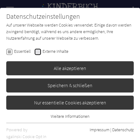
Navigation
Datenschutzeinstellungen
Couch
wechse
Auf unserer Webseite werden Cookies verwendet. Einige davon werden
Forum
Charts
Newsletter
SUCHE
zwingend benötigt, während es uns andere ermöglichen, Ihre
Nutzererfahrung auf unserer Webseite zu verbessern.
Jana Frey
Essentiell
Externe Inhalte
Vom Großwerden und
Starksein
Alle akzeptieren
Loewe
Erschienen: Mai 2005
0
Speichern & schließen
Nur essentielle Cookies akzeptieren
Weitere Informationen
Essentiell
Essentielle Cookies werden für grundlegende Funktionen der
Powered by
Impressum
|
Datenschutz
Webseite benötigt. Dadurch ist gewährleistet, dass die Webseite
sgalinski Cookie Opt In