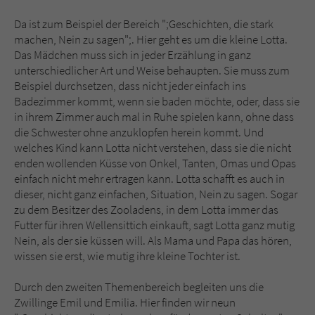
Sicherheitscode des Kontaktformulars zu
überprüfen.
Da ist zum Beispiel der Bereich ";Geschichten, die stark
machen, Nein zu sagen";. Hier geht es um die kleine Lotta.
Das Mädchen muss sich in jeder Erzählung in ganz
unterschiedlicher Art und Weise behaupten. Sie muss zum
Beispiel durchsetzen, dass nicht jeder einfach ins
Badezimmer kommt, wenn sie baden möchte, oder, dass sie
in ihrem Zimmer auch mal in Ruhe spielen kann, ohne dass
die Schwester ohne anzuklopfen herein kommt. Und
welches Kind kann Lotta nicht verstehen, dass sie die nicht
enden wollenden Küsse von Onkel, Tanten, Omas und Opas
einfach nicht mehr ertragen kann. Lotta schafft es auch in
dieser, nicht ganz einfachen, Situation, Nein zu sagen. Sogar
zu dem Besitzer des Zooladens, in dem Lotta immer das
Futter für ihren Wellensittich einkauft, sagt Lotta ganz mutig
Nein, als der sie küssen will. Als Mama und Papa das hören,
wissen sie erst, wie mutig ihre kleine Tochter ist.
Durch den zweiten Themenbereich begleiten uns die
Zwillinge Emil und Emilia. Hier finden wir neun