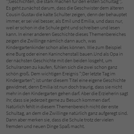
";Geschichten, die stark machen für den ersten Schultag";.
Es geht zunächst darum, dass die Geschwister dem älteren
Cousin Gustav die kalte Schulter zeigen, denn der behauptet
immer, er sei viel besser, als Emil und Emilia, und dass nur,
weil er schon in die Schule geht und schreiben und lesen
kann. In einer anderen Geschichte dieses Themenbereiches
zeigen die Zwillinge nämlich dann auch, was
Kindergartenkinder schon alles können. Wie zum Beispiel
eine Burg oder einen Kaninchenstall bauen.Und als Opa in
der nächsten Geschichte mit den beiden losgeht, um
Schulranzen zu kaufen, fühlen sich die zwei schon ganz
schön groß. Dem wichtigen Ereignis ";Der letzte Tag im
Kindergarten"; ist unter diesem Titel eine eigene Geschichte
gewidmet, denn Emilia ist nun doch traurig, dass sie nicht
mehr in den Kindergarten gehen darf. Aber die Erzieherin sagt
ihr, dass sie jederzeit gerne zu Besuch kommen darf.
Natürlich fehlt in diesem Themenbereich nicht der erste
Schultag, an dem die Zwillinge natürlich ganz aufgeregt sind.
Dann aber merken sie, dass die Schule trotz der vielen
fremden und neuen Dinge Spaß macht.