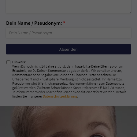
Dein Name / Pseudonym:
*
Nicht
ausfüllen!
Hinweis:
Wenn Du noch nicht 14 Jahre alt bist, dann frage bitte Deine Eltern zuvor um
Erlaubnis, ob Du Deinen Kommentar abgeben darfst. Wir behalten uns vor,
Kommentare ohne Angabe von Gründen zu löschen. Bitte beachten Sie
Urheberrecht und Privatsphäre; Werbung ist nicht gestattet. Ihr Name bzw.
Pseudonym wird öffentlich angezeigt; Nachnamen können zum Datenschutz
gekürzt werden. Zu Ihrem Schutz können Kontaktdaten wie E-Mail-Adressen,
Telefonnummern oder Anschriften von der Redaktion entfernt werden. Details
finden Sie in unserer
Datenschutzerklärung
.