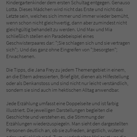
Kindergartenkinder dem ersten Schultag entgegen. Genauso
Lotta. Dieses Mädchen wird nicht das Erste und nicht das
Letzte sein, welches sich immer und immer wieder bemüht,
wenn schon nicht gleichwertig, dann aber zumindest nicht
gleichgültig behandelt zu werden. Und Max und Mia
schließlich stellen ein Paradebeispiel eines
Geschwisterpaares dar: ";Sie schlagen sich und sie vertragen
sich";. Und das ganz ohne Eingreifen von ";besorgten";
Erwachsenen.
Die Tipps, die Jana Frey zu jedem Themengebiet in einem,
an die Eltern adressierten, Brief gibt, dienen als Hilfestellung
oder als Denkanstoss und sind nicht nur leicht verständlich,
sondern sie sind auch im hektischen Alltag anwendbar.
Jede Erzählung umfasst eine Doppelseite und ist farbig
illustriert. Die jeweiligen Darstellungen begleiten die
Geschichte und verstehen es, die Stimmung der
Erzählungen wiederzuspiegeln. Man sieht den dargestellten
Personen deutlich an, ob sie zufrieden, ängstlich, wütend