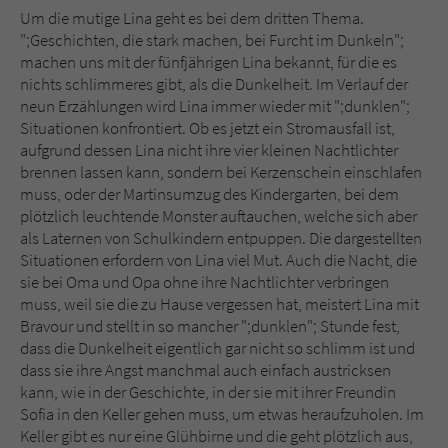
Um die mutige Lina geht es bei dem dritten Thema.
";Geschichten, die stark machen, bei Furcht im Dunkeln";
machen uns mit der fünfjährigen Lina bekannt, für die es
nichts schlimmeres gibt, als die Dunkelheit. Im Verlauf der
neun Erzählungen wird Lina immer wieder mit ";dunklen";
Situationen konfrontiert. Ob es jetzt ein Stromausfall ist,
aufgrund dessen Lina nicht ihre vier kleinen Nachtlichter
brennen lassen kann, sondern bei Kerzenschein einschlafen
muss, oder der Martinsumzug des Kindergarten, bei dem
plötzlich leuchtende Monster auftauchen, welche sich aber
als Laternen von Schulkindern entpuppen. Die dargestellten
Situationen erfordern von Lina viel Mut. Auch die Nacht, die
sie bei Oma und Opa ohne ihre Nachtlichter verbringen
muss, weil sie die zu Hause vergessen hat, meistert Lina mit
Bravour und stellt in so mancher ";dunklen"; Stunde fest,
dass die Dunkelheit eigentlich gar nicht so schlimm ist und
dass sie ihre Angst manchmal auch einfach austricksen
kann, wie in der Geschichte, in der sie mit ihrer Freundin
Sofia in den Keller gehen muss, um etwas heraufzuholen. Im
Keller gibt es nur eine Glühbirne und die geht plötzlich aus,