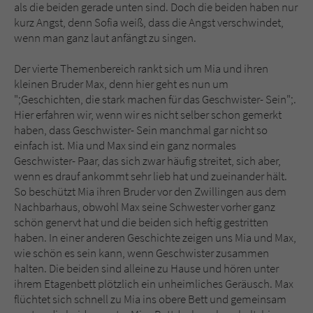
als die beiden gerade unten sind. Doch die beiden haben nur
kurz Angst, denn Sofia weiß, dass die Angst verschwindet,
wenn man ganz laut anfängt zu singen.
Der vierte Themenbereich rankt sich um Mia und ihren
kleinen Bruder Max, denn hier geht es nun um
";Geschichten, die stark machen für das Geschwister- Sein";.
Hier erfahren wir, wenn wir es nicht selber schon gemerkt
haben, dass Geschwister- Sein manchmal gar nicht so
einfach ist. Mia und Max sind ein ganz normales
Geschwister- Paar, das sich zwar häufig streitet, sich aber,
wenn es drauf ankommt sehr lieb hat und zueinander hält.
So beschützt Mia ihren Bruder vor den Zwillingen aus dem
Nachbarhaus, obwohl Max seine Schwester vorher ganz
schön genervt hat und die beiden sich heftig gestritten
haben. In einer anderen Geschichte zeigen uns Mia und Max,
wie schön es sein kann, wenn Geschwister zusammen
halten. Die beiden sind alleine zu Hause und hören unter
ihrem Etagenbett plötzlich ein unheimliches Geräusch. Max
flüchtet sich schnell zu Mia ins obere Bett und gemeinsam