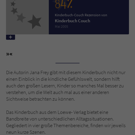
84%
Name
tx_pwcomments_ahash
Kinderbuch-Couch Rezension von
Kinderbuch Couch
Mai 2005
Anbieter
Literatur-Couch Medien GmbH & Co. KG
Laufzeit
1 Jahr
Zweck
Cookie für Kommentare einzelner Buchtitel
Die Autorin Jana Frey gibt mit diesem Kinderbuch nicht nur
Name
fe_typo_user
einen Einblick in die kindliche Gefühlswelt, sondern hilft
auch den großen Lesern, Kinder so manches Mal besser zu
Anbieter
Literatur-Couch Medien GmbH & Co. KG
verstehen, um die Welt auch mal aus einer anderen
Sichtweise betrachten zu können.
Laufzeit
Session
Das Kinderbuch aus dem Loewe- Verlag bietet eine
Dieses Cookie gewährleistet die
Bandbreite von unterschiedlichen Alltagssituationen.
Kommunikation der Webseite mit dem
Gegliedert in vier große Themenbereiche, finden wir jeweils
Zweck
Benutzer. Es wird benötigt um z. B. den
neun kurze Szenen.