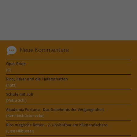
Sicherheitscode des Kontaktformulars zu
überprüfen.
Neue Kommentare
Opas Pride
(G)
Rico, Oskar und die Tieferschatten
(Katz)
Schule mit Juli
(Petra Sch.)
Akademia Fortuna - Das Geheimnis der Vergangenheit
(Kerstinsbücherecke)
Rios magische Reisen - 2. Unsichtbar am Kilimandscharo
(Lissi Filibuster)