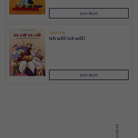
zum Buch
Name
tx_pwcomments_ahash
Anbieter
Literatur-Couch Medien GmbH & Co. KG
Jana Frey
Ich will! Ich will!
Laufzeit
1 Jahr
Zweck
Cookie für Kommentare einzelner Buchtitel
zum Buch
Name
fe_typo_user
Anbieter
Literatur-Couch Medien GmbH & Co. KG
Laufzeit
Session
Dieses Cookie gewährleistet die
Kommunikation der Webseite mit dem
Zweck
Benutzer. Es wird benötigt um z. B. den