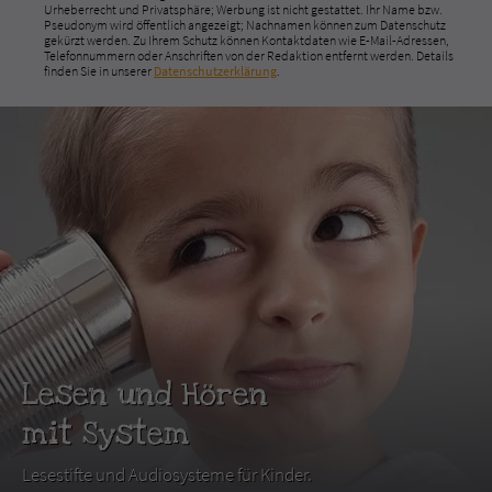
Urheberrecht und Privatsphäre; Werbung ist nicht gestattet. Ihr Name bzw.
Pseudonym wird öffentlich angezeigt; Nachnamen können zum Datenschutz
gekürzt werden. Zu Ihrem Schutz können Kontaktdaten wie E-Mail-Adressen,
Telefonnummern oder Anschriften von der Redaktion entfernt werden. Details
finden Sie in unserer
Datenschutzerklärung
.
Lesen und Hören
mit System
Lesestifte und Audiosysteme für Kinder.