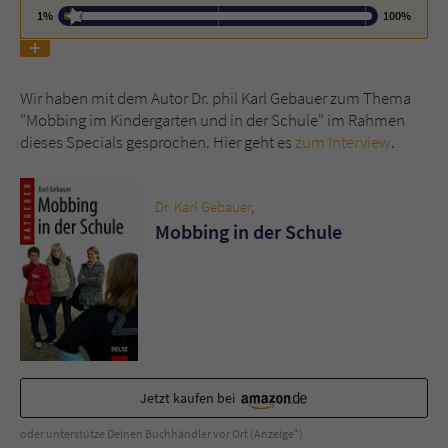
1%
100%
Name
tx_pwcomments_ahash
Anbieter
Literatur-Couch Medien GmbH & Co. KG
Wir haben mit dem Autor Dr. phil Karl Gebauer zum Thema
"Mobbing im Kindergarten und in der Schule" im Rahmen
Laufzeit
1 Jahr
dieses Specials gesprochen. Hier geht es
zum Interview
.
Zweck
Cookie für Kommentare einzelner Buchtitel
Dr. Karl Gebauer
,
Mobbing in der Schule
Name
fe_typo_user
Anbieter
Literatur-Couch Medien GmbH & Co. KG
Laufzeit
Session
Dieses Cookie gewährleistet die
Jetzt kaufen bei
Kommunikation der Webseite mit dem
Zweck
Benutzer. Es wird benötigt um z. B. den
oder unterstütze Deinen Buchhändler vor Ort (Anzeige*)