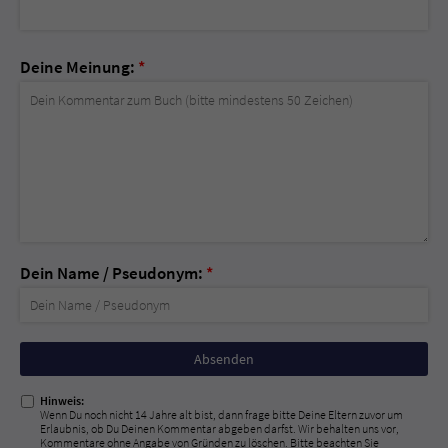
Deine Meinung:
*
Dein Name / Pseudonym:
*
Nicht
ausfüllen!
Hinweis:
Wenn Du noch nicht 14 Jahre alt bist, dann frage bitte Deine Eltern zuvor um
Erlaubnis, ob Du Deinen Kommentar abgeben darfst. Wir behalten uns vor,
Kommentare ohne Angabe von Gründen zu löschen. Bitte beachten Sie