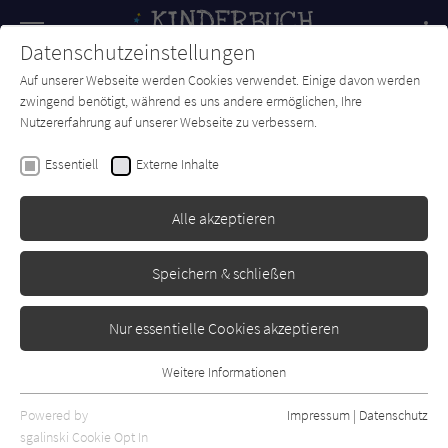
Navigation
Datenschutzeinstellungen
Couch
wechse
Auf unserer Webseite werden Cookies verwendet. Einige davon werden
Forum
Charts
Newsletter
SUCHE
zwingend benötigt, während es uns andere ermöglichen, Ihre
Nutzererfahrung auf unserer Webseite zu verbessern.
Dr. Karl Gebauer
Essentiell
Externe Inhalte
Mobbing in der Schule
Alle akzeptieren
Erschienen: Oktober 2009
0
Speichern & schließen
Nur essentielle Cookies akzeptieren
Weitere Informationen
Essentiell
Essentielle Cookies werden für grundlegende Funktionen der
Powered by
Impressum
|
Datenschutz
Webseite benötigt. Dadurch ist gewährleistet, dass die Webseite
sgalinski Cookie Opt In