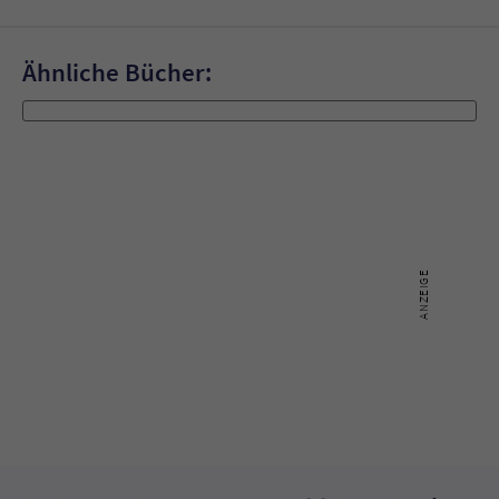
Sicherheitscode des Kontaktformulars zu
überprüfen.
Ähnliche Bücher: