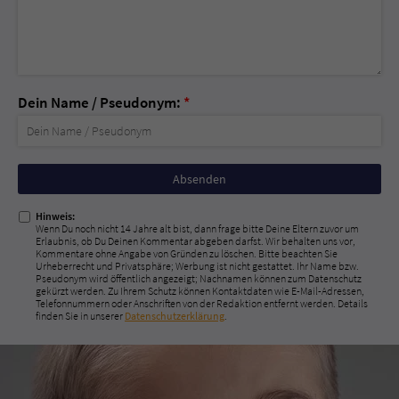
Dein Name / Pseudonym:
*
Nicht
ausfüllen!
Hinweis:
Wenn Du noch nicht 14 Jahre alt bist, dann frage bitte Deine Eltern zuvor um
Erlaubnis, ob Du Deinen Kommentar abgeben darfst. Wir behalten uns vor,
Kommentare ohne Angabe von Gründen zu löschen. Bitte beachten Sie
Urheberrecht und Privatsphäre; Werbung ist nicht gestattet. Ihr Name bzw.
Pseudonym wird öffentlich angezeigt; Nachnamen können zum Datenschutz
gekürzt werden. Zu Ihrem Schutz können Kontaktdaten wie E-Mail-Adressen,
Telefonnummern oder Anschriften von der Redaktion entfernt werden. Details
finden Sie in unserer
Datenschutzerklärung
.