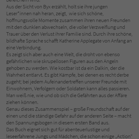
Aus der Sicht von Byx erzählt, holt sie ihre jungen
Leser*innen nah heran, zeigt, wie sich schöne,
hoffnungsvolle Momente zusammen ihren neuen Freunden
mit den dunklen abwechseln, die voller Verzweiflung und
Trauer über den Verlust ihrer Familie sind. Durch ihre schöne,
bildhafte Sprache schafft Katherine Applegate von Anfang an
eine Verbindung.
Es zeigt sich aber auch eine Welt, die droht von ebenso
gefährlichen wie skrupellosen Figuren aus den Angeln
gehoben zu werden. Wie kostbar ist da ein Dalkin, der die
Wahrheit entlarvt. Es gibt Kämpfe, bei denen es recht derbe
zugeht; bei jedem Aufeinandertreffen unserer Freunde mit
Einwohnern, Verfolgern oder Soldaten kann alles passieren.
Man weiß nie, wie und ob sich die Gefährten aus der Affäre
ziehen können.
Genau dieses Zusammenspiel – große Freundschaft auf der
einen und die ständige Gefahr auf der anderen Seite – macht
den Spannungsbogen in diesem ersten Band aus.
Das Buch eignet sich gut für abenteuerlustige und
leseerfahrene Jungs und Mädchen, die schon einige „Action“