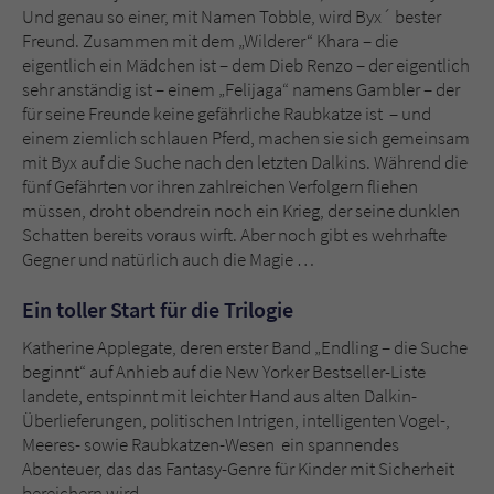
Und genau so einer, mit Namen Tobble, wird Byx´ bester
Freund. Zusammen mit dem „Wilderer“ Khara – die
eigentlich ein Mädchen ist – dem Dieb Renzo – der eigentlich
sehr anständig ist – einem „Felijaga“ namens Gambler – der
für seine Freunde keine gefährliche Raubkatze ist – und
einem ziemlich schlauen Pferd, machen sie sich gemeinsam
mit Byx auf die Suche nach den letzten Dalkins. Während die
fünf Gefährten vor ihren zahlreichen Verfolgern fliehen
müssen, droht obendrein noch ein Krieg, der seine dunklen
Schatten bereits voraus wirft. Aber noch gibt es wehrhafte
Gegner und natürlich auch die Magie …
Ein toller Start für die Trilogie
Katherine Applegate, deren erster Band „Endling – die Suche
beginnt“ auf Anhieb auf die New Yorker Bestseller-Liste
landete, entspinnt mit leichter Hand aus alten Dalkin-
Überlieferungen, politischen Intrigen, intelligenten Vogel-,
Meeres- sowie Raubkatzen-Wesen ein spannendes
Abenteuer, das das Fantasy-Genre für Kinder mit Sicherheit
bereichern wird.