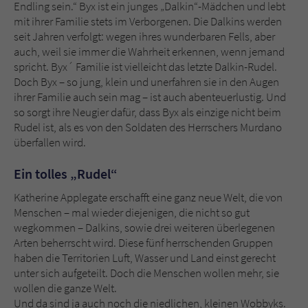
Sicherheitscode des Kontaktformulars zu
Endling sein.“ Byx ist ein junges „Dalkin“-Mädchen und lebt
überprüfen.
mit ihrer Familie stets im Verborgenen. Die Dalkins werden
seit Jahren verfolgt: wegen ihres wunderbaren Fells, aber
auch, weil sie immer die Wahrheit erkennen, wenn jemand
spricht. Byx´ Familie ist vielleicht das letzte Dalkin-Rudel.
Doch Byx – so jung, klein und unerfahren sie in den Augen
ihrer Familie auch sein mag – ist auch abenteuerlustig. Und
so sorgt ihre Neugier dafür, dass Byx als einzige nicht beim
Rudel ist, als es von den Soldaten des Herrschers Murdano
überfallen wird.
Ein tolles „Rudel“
Katherine Applegate erschafft eine ganz neue Welt, die von
Menschen – mal wieder diejenigen, die nicht so gut
wegkommen – Dalkins, sowie drei weiteren überlegenen
Arten beherrscht wird. Diese fünf herrschenden Gruppen
haben die Territorien Luft, Wasser und Land einst gerecht
unter sich aufgeteilt. Doch die Menschen wollen mehr, sie
wollen die ganze Welt.
Und da sind ja auch noch die niedlichen, kleinen Wobbyks.