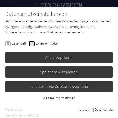
Navigation
Datenschutzeinstellungen
Couch
wechse
Auf unserer Webseite werden Cookies verwendet. Einige davon werden
Forum
Charts
Newsletter
SUCHE
zwingend benötigt, während es uns andere ermöglichen, Ihre
Nutzererfahrung auf unserer Webseite zu verbessern.
Katherine Applegate
Essentiell
Externe Inhalte
Endling - Die Suche beginnt
Alle akzeptieren
dtv
Erschienen: Februar 2020
Bibliogr. Angaben
1
Speichern & schließen
Nur essentielle Cookies akzeptieren
Weitere Informationen
Essentiell
Essentielle Cookies werden für grundlegende Funktionen der
Powered by
Impressum
|
Datenschutz
Webseite benötigt. Dadurch ist gewährleistet, dass die Webseite
sgalinski Cookie Opt In