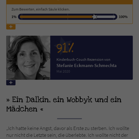
Zum Bewerten, einfach Säule klicken.
Name
tx_pwcomments_ahash
1%
100%
Anbieter
Literatur-Couch Medien GmbH & Co. KG
Laufzeit
1 Jahr
91%
Zweck
Cookie für Kommentare einzelner Buchtitel
Kinderbuch-Couch Rezension von
Stefanie Eckmann-Schmechta
Mai 2020
Name
fe_typo_user
Anbieter
Literatur-Couch Medien GmbH & Co. KG
Ein Dalkin, ein Wobbyk und ein
Laufzeit
Session
Mädchen
Dieses Cookie gewährleistet die
Kommunikation der Webseite mit dem
„Ich hatte keine Angst, davor als Erste zu sterben. Ich wollte
Zweck
Benutzer. Es wird benötigt um z. B. den
nur nicht die Letzte sein, die überlebte. Ich wollte nicht der