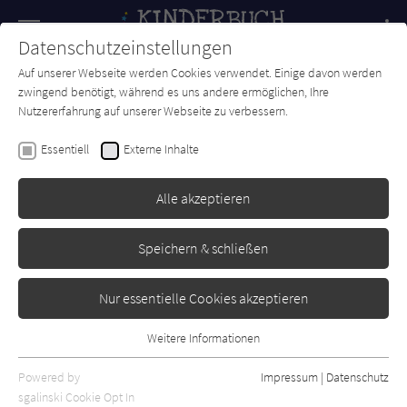
Navigation
Datenschutzeinstellungen
Couch
wechse
Auf unserer Webseite werden Cookies verwendet. Einige davon werden
Forum
Charts
Newsletter
SUCHE
zwingend benötigt, während es uns andere ermöglichen, Ihre
Nutzererfahrung auf unserer Webseite zu verbessern.
Silke Schellhammer
Essentiell
Externe Inhalte
School of Talents - Zweite
Stunde: Stromausfall!
Alle akzeptieren
Carlsen
Erschienen: April 2021
Bibliogr. Angaben
0
Speichern & schließen
Nur essentielle Cookies akzeptieren
Weitere Informationen
Essentiell
Essentielle Cookies werden für grundlegende Funktionen der
Powered by
Impressum
|
Datenschutz
Webseite benötigt. Dadurch ist gewährleistet, dass die Webseite
sgalinski Cookie Opt In