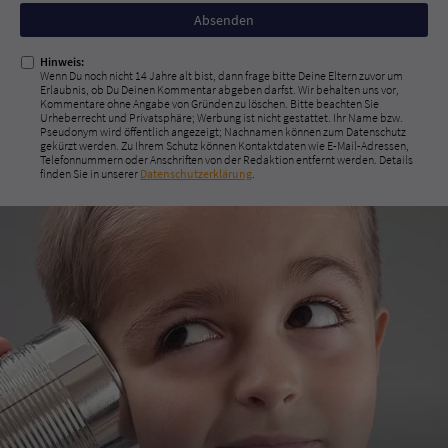
Nicht
ausfüllen!
Hinweis:
Wenn Du noch nicht 14 Jahre alt bist, dann frage bitte Deine Eltern zuvor um
Erlaubnis, ob Du Deinen Kommentar abgeben darfst. Wir behalten uns vor,
Kommentare ohne Angabe von Gründen zu löschen. Bitte beachten Sie
Urheberrecht und Privatsphäre; Werbung ist nicht gestattet. Ihr Name bzw.
Pseudonym wird öffentlich angezeigt; Nachnamen können zum Datenschutz
gekürzt werden. Zu Ihrem Schutz können Kontaktdaten wie E-Mail-Adressen,
Telefonnummern oder Anschriften von der Redaktion entfernt werden. Details
finden Sie in unserer
Datenschutzerklärung
.