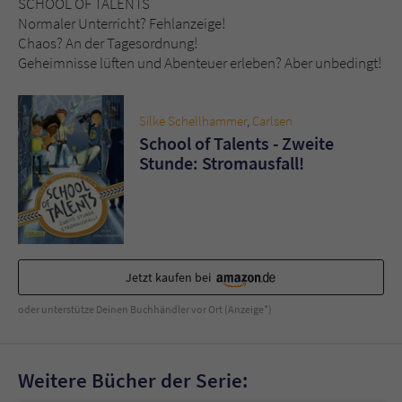
SCHOOL OF TALENTS
Sicherheitscode des Kontaktformulars zu
Normaler Unterricht? Fehlanzeige!
überprüfen.
Chaos? An der Tagesordnung!
Geheimnisse lüften und Abenteuer erleben? Aber unbedingt!
Silke Schellhammer
,
Carlsen
School of Talents - Zweite
Stunde: Stromausfall!
Jetzt kaufen bei
oder unterstütze Deinen Buchhändler vor Ort (Anzeige*)
Weitere Bücher der Serie: