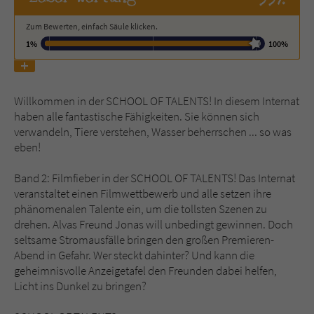
Zum Bewerten, einfach Säule klicken.
Name
tx_pwcomments_ahash
1%
100%
Anbieter
Literatur-Couch Medien GmbH & Co. KG
Laufzeit
1 Jahr
Willkommen in der SCHOOL OF TALENTS! In diesem Internat
haben alle fantastische Fähigkeiten. Sie können sich
Zweck
Cookie für Kommentare einzelner Buchtitel
verwandeln, Tiere verstehen, Wasser beherrschen ... so was
eben!
Name
fe_typo_user
Band 2: Filmfieber in der SCHOOL OF TALENTS! Das Internat
veranstaltet einen Filmwettbewerb und alle setzen ihre
phänomenalen Talente ein, um die tollsten Szenen zu
Anbieter
Literatur-Couch Medien GmbH & Co. KG
drehen. Alvas Freund Jonas will unbedingt gewinnen. Doch
seltsame Stromausfälle bringen den großen Premieren-
Laufzeit
Session
Abend in Gefahr. Wer steckt dahinter? Und kann die
geheimnisvolle Anzeigetafel den Freunden dabei helfen,
Dieses Cookie gewährleistet die
Licht ins Dunkel zu bringen?
Kommunikation der Webseite mit dem
Zweck
Benutzer. Es wird benötigt um z. B. den