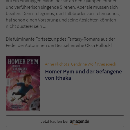
auf ein einäugigen Mann, der sie an den Zyklopen erinnert
Sicherheitscode des Kontaktformulars zu
und verführerisch singende Sirenen. Aber sie müssen sich
überprüfen.
beeilen. Denn Telegonos, der Halbbruder von Telemachos,
hat schon einen Vorsprung und seine Absichten könnten
nicht düsterer sein ...
Die fulminante Fortsetzung des Fantasy-Romans aus der
Feder der Autorinnen der Bestsellerreihe Oksa Pollock!
Anne Plichota
,
Cendrine Wolf
,
Knesebeck
Homer Pym und der Gefangene
von Ithaka
Jetzt kaufen bei