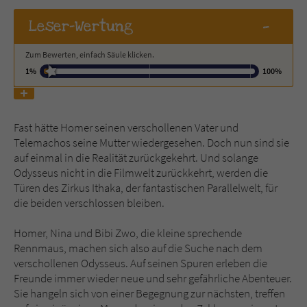
-
Leser
-Wertung
Name
tx_pwcomments_ahash
Zum Bewerten, einfach Säule klicken.
Anbieter
Literatur-Couch Medien GmbH & Co. KG
1%
100%
Laufzeit
1 Jahr
Zweck
Cookie für Kommentare einzelner Buchtitel
Fast hätte Homer seinen verschollenen Vater und
Telemachos seine Mutter wiedergesehen. Doch nun sind sie
auf einmal in die Realität zurückgekehrt. Und solange
Odysseus nicht in die Filmwelt zurückkehrt, werden die
Name
fe_typo_user
Türen des Zirkus Ithaka, der fantastischen Parallelwelt, für
die beiden verschlossen bleiben.
Anbieter
Literatur-Couch Medien GmbH & Co. KG
Homer, Nina und Bibi Zwo, die kleine sprechende
Laufzeit
Session
Rennmaus, machen sich also auf die Suche nach dem
verschollenen Odysseus. Auf seinen Spuren erleben die
Dieses Cookie gewährleistet die
Freunde immer wieder neue und sehr gefährliche Abenteuer.
Kommunikation der Webseite mit dem
Sie hangeln sich von einer Begegnung zur nächsten, treffen
Zweck
Benutzer. Es wird benötigt um z. B. den