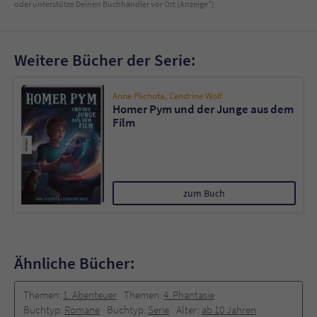
oder unterstütze Deinen Buchhändler vor Ort (Anzeige*)
Weitere Bücher der Serie:
Anne Plichota
,
Cendrine Wolf
Homer Pym und der Junge aus dem
Film
zum Buch
Ähnliche Bücher:
Themen:
1. Abenteuer
Themen:
4. Phantasie
Buchtyp:
Romane
Buchtyp:
Serie
Alter:
ab 10 Jahren