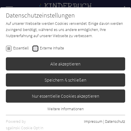
Navigation
Datenschutzeinstellungen
Couch
wechse
Auf unserer Webseite werden Cookies verwendet. Einige davon werden
Forum
Charts
Newsletter
SUCHE
zwingend benötigt, während es uns andere ermöglichen, Ihre
Nutzererfahrung auf unserer Webseite zu verbessern.
Anne Plichota
,
Cendrine Wolf
Essentiell
Externe Inhalte
Homer Pym und der
Gefangene von Ithaka
Alle akzeptieren
Knesebeck
Erschienen: September 2021
Bibliogr. Angaben
0
Speichern & schließen
Nur essentielle Cookies akzeptieren
Weitere Informationen
Essentiell
Essentielle Cookies werden für grundlegende Funktionen der
Powered by
Impressum
|
Datenschutz
Webseite benötigt. Dadurch ist gewährleistet, dass die Webseite
sgalinski Cookie Opt In