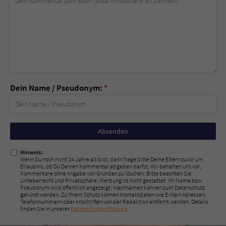
Dein Name / Pseudonym:
*
Nicht
ausfüllen!
Hinweis:
Wenn Du noch nicht 14 Jahre alt bist, dann frage bitte Deine Eltern zuvor um
Erlaubnis, ob Du Deinen Kommentar abgeben darfst. Wir behalten uns vor,
Kommentare ohne Angabe von Gründen zu löschen. Bitte beachten Sie
Urheberrecht und Privatsphäre; Werbung ist nicht gestattet. Ihr Name bzw.
Pseudonym wird öffentlich angezeigt; Nachnamen können zum Datenschutz
gekürzt werden. Zu Ihrem Schutz können Kontaktdaten wie E-Mail-Adressen,
Telefonnummern oder Anschriften von der Redaktion entfernt werden. Details
finden Sie in unserer
Datenschutzerklärung
.