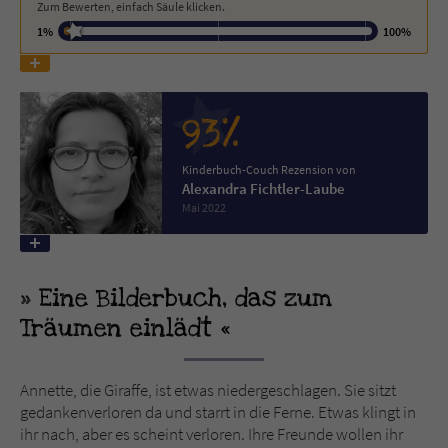
Zum Bewerten, einfach Säule klicken.
1%
100%
Name
tx_pwcomments_ahash
Anbieter
Literatur-Couch Medien GmbH & Co. KG
93%
Laufzeit
1 Jahr
Kinderbuch-Couch Rezension von
Zweck
Cookie für Kommentare einzelner Buchtitel
Alexandra Fichtler-Laube
Mai 2022
Name
fe_typo_user
Eine Bilderbuch, das zum
Anbieter
Literatur-Couch Medien GmbH & Co. KG
Träumen einlädt
Laufzeit
Session
Dieses Cookie gewährleistet die
Annette, die Giraffe, ist etwas niedergeschlagen. Sie sitzt
Kommunikation der Webseite mit dem
gedankenverloren da und starrt in die Ferne. Etwas klingt in
Zweck
Benutzer. Es wird benötigt um z. B. den
ihr nach, aber es scheint verloren. Ihre Freunde wollen ihr