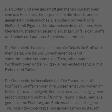
Die bunten und eher gedämpft gehaltenen Illustrationen
sind das Herzstück dieses perfekt für die Abendstunden
geeigneten Vorlesebuches. Die Bilder sind weich und
fließend, mit Figuren, die träumerisch dreinschauen. Viele
kleinere Illustrationen zeigen die lustigen Unfälle der Giraffe
und heben die Laune zur Schlafenszeit immens.
Die Geschichte hat ein paar liebevolle Details für Groß und
Klein parat, wie die uns Erwachsenen bekannt
vorkommenden Vornamen der Tiere, interessante
Wortkreationen und ein klitzekleines verstecktes Spiel mit
Farben und Zahlen.
Die Geschichte ist herzallerliebst. Die Freunde der oft
kopflosen Giraffe nehmen ihre Sorgen ernst und wollen ihr
helfen. Als das schiefgeht, finden sie das zwar lustig, geben
jedoch trotzdem nicht auf, für ihre Freundin da zu sein. Die
gemeinsame Erfahrung am Ende macht Lust auf eigene
Traumstunden oder regt einen gemeinsamen Austausch