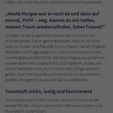
Sicherheitscode des Kontaktformulars zu
helfen, doch die Situation verschlimmert sich zusehends.
überprüfen.
„Heute Morgen war er noch da und dann auf
einmal, PUFF – weg. Kannst du mir helfen,
meinen Traum wiederzufinden, lieber Freund?”
Annette hat etwas geträumt, etwas sehr Schönes. Sie
möchte diesen Traum gerne festhalten, doch er ist nicht
mehr zu finden. Ihre Freunde Fuchs, Frosch, Schaf, Nilpferd,
Mistkäfer und Fliege zeigen ihr, wie sie Verlorenes suchen.
Annette gibt sich alle Mühe, die Vorschläge auszuprobieren,
ist aber leider sehr ungeschickt und ungelenk, sodass sie
immer betrübter wird und ihr noch mehr Dinge verloren
gehen. Aber ihre Freunde sind immer für sie da und beim
größten Missgeschick passiert das Wunderbarste …
Traumhaft schön, lustig und faszinierend
Die tollpatschige Giraffe und der verlorene Traum
ist der
zweite Teil der „Wovon träumst du“-Reihe der Autorin und
Illustratorin Julia Nüsch.