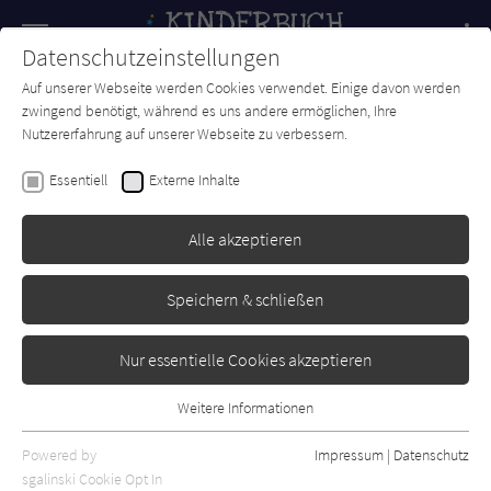
Navigation
Datenschutzeinstellungen
Couch
wechse
Auf unserer Webseite werden Cookies verwendet. Einige davon werden
Forum
Charts
Newsletter
SUCHE
zwingend benötigt, während es uns andere ermöglichen, Ihre
Nutzererfahrung auf unserer Webseite zu verbessern.
Julia Nüsch
Essentiell
Externe Inhalte
Die tollpatschige Giraffe und
der schönste Traum der Welt
Alle akzeptieren
Kindermann
Erschienen: Februar 2022
Bibliogr. Angaben
0
Speichern & schließen
Nur essentielle Cookies akzeptieren
Weitere Informationen
Essentiell
Essentielle Cookies werden für grundlegende Funktionen der
Powered by
Impressum
|
Datenschutz
Webseite benötigt. Dadurch ist gewährleistet, dass die Webseite
sgalinski Cookie Opt In