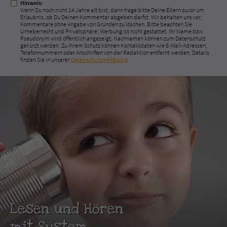
Hinweis:
Wenn Du noch nicht 14 Jahre alt bist, dann frage bitte Deine Eltern zuvor um
Erlaubnis, ob Du Deinen Kommentar abgeben darfst. Wir behalten uns vor,
Kommentare ohne Angabe von Gründen zu löschen. Bitte beachten Sie
Urheberrecht und Privatsphäre; Werbung ist nicht gestattet. Ihr Name bzw.
Pseudonym wird öffentlich angezeigt; Nachnamen können zum Datenschutz
gekürzt werden. Zu Ihrem Schutz können Kontaktdaten wie E-Mail-Adressen,
Telefonnummern oder Anschriften von der Redaktion entfernt werden. Details
finden Sie in unserer
Datenschutzerklärung
.
Lesen und Hören
mit System