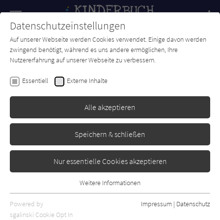
Navigation
Datenschutzeinstellungen
Couch
wechse
Auf unserer Webseite werden Cookies verwendet. Einige davon werden
Forum
Charts
Newsletter
SUCHE
zwingend benötigt, während es uns andere ermöglichen, Ihre
Nutzererfahrung auf unserer Webseite zu verbessern.
Hendrikje Balsmeyer
,
Peter Maffay
Essentiell
Externe Inhalte
Anouk, dein nächstes
Abenteuer ruft!
Alle akzeptieren
arsEdition
Erschienen: August 2022
Bibliogr. Angaben
0
Speichern & schließen
Nur essentielle Cookies akzeptieren
Weitere Informationen
Essentiell
Essentielle Cookies werden für grundlegende Funktionen der
Powered by
Impressum
|
Datenschutz
Webseite benötigt. Dadurch ist gewährleistet, dass die Webseite
sgalinski Cookie Opt In