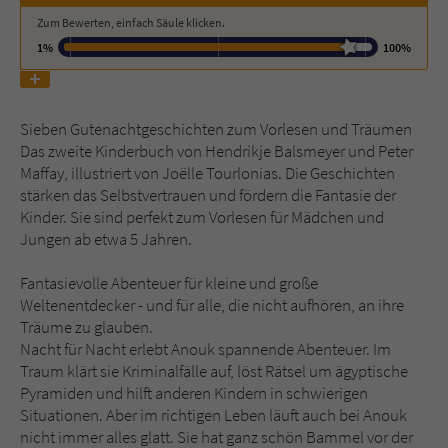
Zum Bewerten, einfach Säule klicken.
Name
tx_pwcomments_ahash
1%
100%
Anbieter
Literatur-Couch Medien GmbH & Co. KG
Sieben Gutenachtgeschichten zum Vorlesen und Träumen
Laufzeit
1 Jahr
Das zweite Kinderbuch von Hendrikje Balsmeyer und Peter
Maffay, illustriert von Joëlle Tourlonias. Die Geschichten
Zweck
Cookie für Kommentare einzelner Buchtitel
stärken das Selbstvertrauen und fördern die Fantasie der
Kinder. Sie sind perfekt zum Vorlesen für Mädchen und
Jungen ab etwa 5 Jahren.
Name
fe_typo_user
Fantasievolle Abenteuer für kleine und große
Anbieter
Literatur-Couch Medien GmbH & Co. KG
Weltenentdecker - und für alle, die nicht aufhören, an ihre
Träume zu glauben.
Laufzeit
Session
Nacht für Nacht erlebt Anouk spannende Abenteuer. Im
Traum klärt sie Kriminalfälle auf, löst Rätsel um ägyptische
Dieses Cookie gewährleistet die
Pyramiden und hilft anderen Kindern in schwierigen
Kommunikation der Webseite mit dem
Situationen. Aber im richtigen Leben läuft auch bei Anouk
Zweck
Benutzer. Es wird benötigt um z. B. den
nicht immer alles glatt. Sie hat ganz schön Bammel vor der