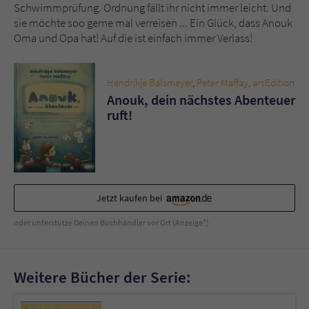
Sicherheitscode des Kontaktformulars zu
Schwimmprüfung. Ordnung fällt ihr nicht immer leicht. Und
überprüfen.
sie möchte soo gerne mal verreisen ... Ein Glück, dass Anouk
Oma und Opa hat! Auf die ist einfach immer Verlass!
Hendrikje Balsmeyer
,
Peter Maffay
,
arsEdition
Anouk, dein nächstes Abenteuer
ruft!
Jetzt kaufen bei
oder unterstütze Deinen Buchhändler vor Ort (Anzeige*)
Weitere Bücher der Serie: