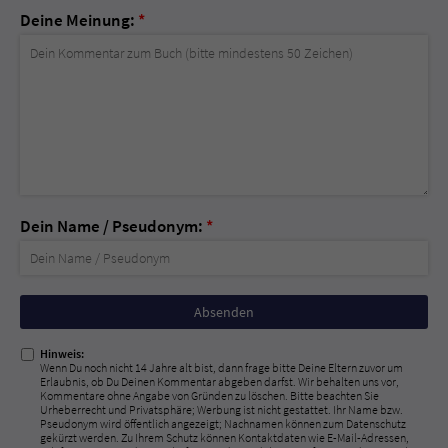
Deine Meinung:
*
Dein Name / Pseudonym:
*
Nicht
ausfüllen!
Hinweis:
Wenn Du noch nicht 14 Jahre alt bist, dann frage bitte Deine Eltern zuvor um
Erlaubnis, ob Du Deinen Kommentar abgeben darfst. Wir behalten uns vor,
Kommentare ohne Angabe von Gründen zu löschen. Bitte beachten Sie
Urheberrecht und Privatsphäre; Werbung ist nicht gestattet. Ihr Name bzw.
Pseudonym wird öffentlich angezeigt; Nachnamen können zum Datenschutz
gekürzt werden. Zu Ihrem Schutz können Kontaktdaten wie E-Mail-Adressen,