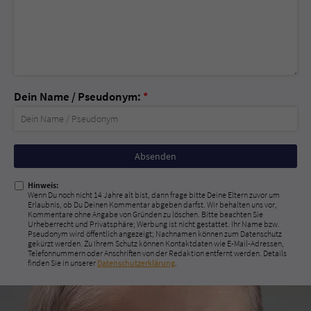
Dein Name / Pseudonym:
*
Nicht
ausfüllen!
Hinweis:
Wenn Du noch nicht 14 Jahre alt bist, dann frage bitte Deine Eltern zuvor um
Erlaubnis, ob Du Deinen Kommentar abgeben darfst. Wir behalten uns vor,
Kommentare ohne Angabe von Gründen zu löschen. Bitte beachten Sie
Urheberrecht und Privatsphäre; Werbung ist nicht gestattet. Ihr Name bzw.
Pseudonym wird öffentlich angezeigt; Nachnamen können zum Datenschutz
gekürzt werden. Zu Ihrem Schutz können Kontaktdaten wie E-Mail-Adressen,
Telefonnummern oder Anschriften von der Redaktion entfernt werden. Details
finden Sie in unserer
Datenschutzerklärung
.