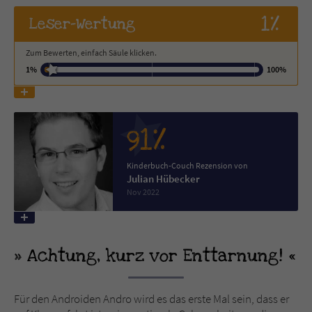
1%
Leser
-Wertung
Name
tx_pwcomments_ahash
Zum Bewerten, einfach Säule klicken.
Anbieter
Literatur-Couch Medien GmbH & Co. KG
1%
100%
Laufzeit
1 Jahr
Zweck
Cookie für Kommentare einzelner Buchtitel
91%
Kinderbuch-Couch Rezension von
Name
fe_typo_user
Julian Hübecker
Nov 2022
Anbieter
Literatur-Couch Medien GmbH & Co. KG
Laufzeit
Session
Achtung, kurz vor Enttarnung!
Dieses Cookie gewährleistet die
Kommunikation der Webseite mit dem
Für den Androiden Andro wird es das erste Mal sein, dass er
Zweck
Benutzer. Es wird benötigt um z. B. den