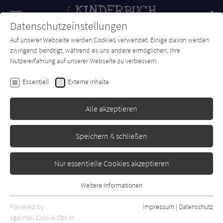
Navigation
Datenschutzeinstellungen
Couch
wechse
Auf unserer Webseite werden Cookies verwendet. Einige davon werden
Forum
Charts
Newsletter
SUCHE
zwingend benötigt, während es uns andere ermöglichen, Ihre
Nutzererfahrung auf unserer Webseite zu verbessern.
Kai Pannen
Essentiell
Externe Inhalte
Andro, streng geheim! -
Kurzschluss auf
Alle akzeptieren
Klassenfahrt
Speichern & schließen
Loewe
Erschienen: August 2022
Bibliogr. Angaben
0
Nur essentielle Cookies akzeptieren
Weitere Informationen
Essentiell
Essentielle Cookies werden für grundlegende Funktionen der
Powered by
Impressum
|
Datenschutz
Webseite benötigt. Dadurch ist gewährleistet, dass die Webseite
sgalinski Cookie Opt In