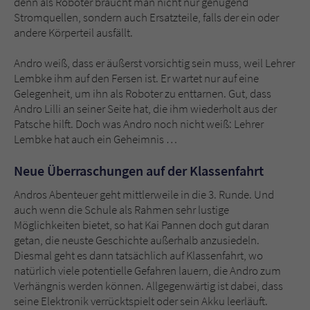
denn als Roboter braucht man nicht nur genügend
Stromquellen, sondern auch Ersatzteile, falls der ein oder
andere Körperteil ausfällt.
Andro weiß, dass er äußerst vorsichtig sein muss, weil Lehrer
Lembke ihm auf den Fersen ist. Er wartet nur auf eine
Gelegenheit, um ihn als Roboter zu enttarnen. Gut, dass
Andro Lilli an seiner Seite hat, die ihm wiederholt aus der
Patsche hilft. Doch was Andro noch nicht weiß: Lehrer
Lembke hat auch ein Geheimnis …
Neue Überraschungen auf der Klassenfahrt
Andros Abenteuer geht mittlerweile in die 3. Runde. Und
auch wenn die Schule als Rahmen sehr lustige
Möglichkeiten bietet, so hat Kai Pannen doch gut daran
getan, die neuste Geschichte außerhalb anzusiedeln.
Diesmal geht es dann tatsächlich auf Klassenfahrt, wo
natürlich viele potentielle Gefahren lauern, die Andro zum
Verhängnis werden können. Allgegenwärtig ist dabei, dass
seine Elektronik verrücktspielt oder sein Akku leerläuft.