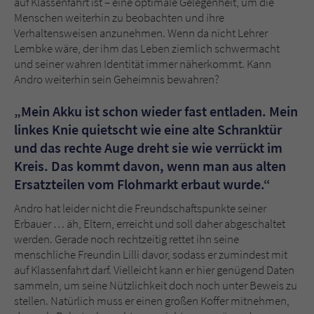
auf Klassenfahrt ist – eine optimale Gelegenheit, um die
Sicherheitscode des Kontaktformulars zu
Menschen weiterhin zu beobachten und ihre
überprüfen.
Verhaltensweisen anzunehmen. Wenn da nicht Lehrer
Lembke wäre, der ihm das Leben ziemlich schwermacht
und seiner wahren Identität immer näherkommt. Kann
Andro weiterhin sein Geheimnis bewahren?
„Mein Akku ist schon wieder fast entladen. Mein
linkes Knie quietscht wie eine alte Schranktür
und das rechte Auge dreht sie wie verrückt im
Kreis. Das kommt davon, wenn man aus alten
Ersatzteilen vom Flohmarkt erbaut wurde.“
Andro hat leider nicht die Freundschaftspunkte seiner
Erbauer … äh, Eltern, erreicht und soll daher abgeschaltet
werden. Gerade noch rechtzeitig rettet ihn seine
menschliche Freundin Lilli davor, sodass er zumindest mit
auf Klassenfahrt darf. Vielleicht kann er hier genügend Daten
sammeln, um seine Nützlichkeit doch noch unter Beweis zu
stellen. Natürlich muss er einen großen Koffer mitnehmen,