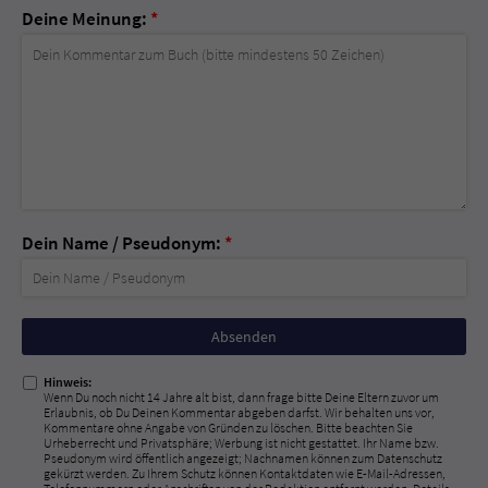
Deine Meinung:
*
Dein Name / Pseudonym:
*
Nicht
ausfüllen!
Hinweis:
Wenn Du noch nicht 14 Jahre alt bist, dann frage bitte Deine Eltern zuvor um
Erlaubnis, ob Du Deinen Kommentar abgeben darfst. Wir behalten uns vor,
Kommentare ohne Angabe von Gründen zu löschen. Bitte beachten Sie
Urheberrecht und Privatsphäre; Werbung ist nicht gestattet. Ihr Name bzw.
Pseudonym wird öffentlich angezeigt; Nachnamen können zum Datenschutz
gekürzt werden. Zu Ihrem Schutz können Kontaktdaten wie E-Mail-Adressen,