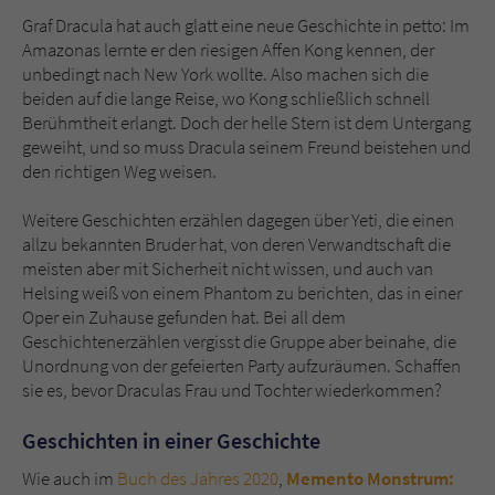
Graf Dracula hat auch glatt eine neue Geschichte in petto: Im
Amazonas lernte er den riesigen Affen Kong kennen, der
unbedingt nach New York wollte. Also machen sich die
beiden auf die lange Reise, wo Kong schließlich schnell
Berühmtheit erlangt. Doch der helle Stern ist dem Untergang
geweiht, und so muss Dracula seinem Freund beistehen und
den richtigen Weg weisen.
Weitere Geschichten erzählen dagegen über Yeti, die einen
allzu bekannten Bruder hat, von deren Verwandtschaft die
meisten aber mit Sicherheit nicht wissen, und auch van
Helsing weiß von einem Phantom zu berichten, das in einer
Oper ein Zuhause gefunden hat. Bei all dem
Geschichtenerzählen vergisst die Gruppe aber beinahe, die
Unordnung von der gefeierten Party aufzuräumen. Schaffen
sie es, bevor Draculas Frau und Tochter wiederkommen?
Geschichten in einer Geschichte
Wie auch im
Buch des Jahres 2020
,
Memento Monstrum: