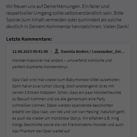
Wir freuen uns auf Deine Meinungen. Ein fairer und
respektvoller Umgang sollte selbstverständlich sein. Bitte
Spoiler zum Inhalt vermeiden oder zumindest als solche
deutlich in Deinem Kommentar kennzeichnen. Vielen Dank!
Letzte Kommentare:
12.08.2023 09:41:40
Daniela Anders / Lesezauber_Zeilenreise
Monster-Klassiker mal anders – umwerfend komische und
perfekt illustrierte Monsterstorys
Opa Vlad wird mal wieder zum Babymonster-Sitter auserkoren.
Darin hat er zwar schon Übung, doch anstrengend ist es mit
seinen 3 Enkeln trotzdem. Schön, dass ein paar Monsterfreunde
zu Besuch kommen und sie alle gemeinsam eine Party
schmeißen können. Dabei werden spannende Geschichten
erzählt von Opa Vlad, von Yeti und von Van Helsing. Natürlich geht
es auch da wieder um monströse Storys. Wir erfahren z.B. King
Kongs Geschichte sowie die von Frankensteins Monster und auch
das Phantom der Oper wartet auf.