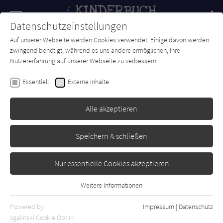
Navigation
Datenschutzeinstellungen
Couch
wechse
Auf unserer Webseite werden Cookies verwendet. Einige davon werden
Forum
Charts
Newsletter
SUCHE
zwingend benötigt, während es uns andere ermöglichen, Ihre
Nutzererfahrung auf unserer Webseite zu verbessern.
Jochen Till
Essentiell
Externe Inhalte
Memento Monstrum: Achtung,
haarig!
Alle akzeptieren
Coppenrath
Erschienen: Juni 2022
Bibliogr. Angaben
1
Speichern & schließen
Nur essentielle Cookies akzeptieren
Weitere Informationen
Essentiell
Essentielle Cookies werden für grundlegende Funktionen der
Powered by
Impressum
|
Datenschutz
Webseite benötigt. Dadurch ist gewährleistet, dass die Webseite
sgalinski Cookie Opt In