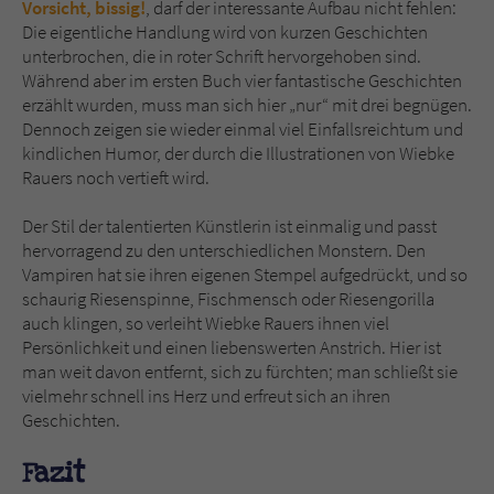
Vorsicht, bissig!
, darf der interessante Aufbau nicht fehlen:
Die eigentliche Handlung wird von kurzen Geschichten
unterbrochen, die in roter Schrift hervorgehoben sind.
Während aber im ersten Buch vier fantastische Geschichten
erzählt wurden, muss man sich hier „nur“ mit drei begnügen.
Dennoch zeigen sie wieder einmal viel Einfallsreichtum und
kindlichen Humor, der durch die Illustrationen von Wiebke
Rauers noch vertieft wird.
Der Stil der talentierten Künstlerin ist einmalig und passt
hervorragend zu den unterschiedlichen Monstern. Den
Vampiren hat sie ihren eigenen Stempel aufgedrückt, und so
schaurig Riesenspinne, Fischmensch oder Riesengorilla
auch klingen, so verleiht Wiebke Rauers ihnen viel
Persönlichkeit und einen liebenswerten Anstrich. Hier ist
man weit davon entfernt, sich zu fürchten; man schließt sie
vielmehr schnell ins Herz und erfreut sich an ihren
Geschichten.
Fazit