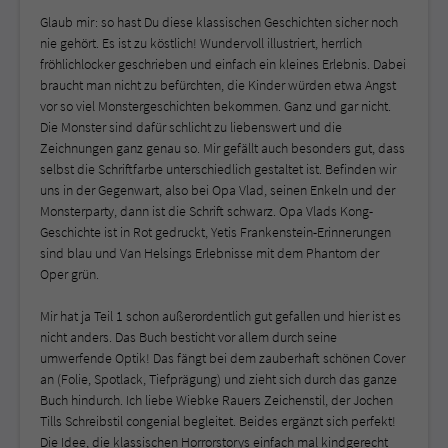
Glaub mir: so hast Du diese klassischen Geschichten sicher noch
nie gehört. Es ist zu köstlich! Wundervoll illustriert, herrlich
fröhlichlocker geschrieben und einfach ein kleines Erlebnis. Dabei
braucht man nicht zu befürchten, die Kinder würden etwa Angst
vor so viel Monstergeschichten bekommen. Ganz und gar nicht.
Die Monster sind dafür schlicht zu liebenswert und die
Zeichnungen ganz genau so. Mir gefällt auch besonders gut, dass
selbst die Schriftfarbe unterschiedlich gestaltet ist. Befinden wir
uns in der Gegenwart, also bei Opa Vlad, seinen Enkeln und der
Monsterparty, dann ist die Schrift schwarz. Opa Vlads Kong-
Geschichte ist in Rot gedruckt, Yetis Frankenstein-Erinnerungen
sind blau und Van Helsings Erlebnisse mit dem Phantom der
Oper grün.
Mir hat ja Teil 1 schon außerordentlich gut gefallen und hier ist es
nicht anders. Das Buch besticht vor allem durch seine
umwerfende Optik! Das fängt bei dem zauberhaft schönen Cover
an (Folie, Spotlack, Tiefprägung) und zieht sich durch das ganze
Buch hindurch. Ich liebe Wiebke Rauers Zeichenstil, der Jochen
Tills Schreibstil congenial begleitet. Beides ergänzt sich perfekt!
Die Idee, die klassischen Horrorstorys einfach mal kindgerecht