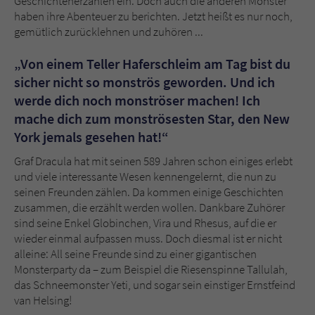
Geschichtenerzählen ein. Doch auch die anderen Monster
Sicherheitscode des Kontaktformulars zu
haben ihre Abenteuer zu berichten. Jetzt heißt es nur noch,
überprüfen.
gemütlich zurücklehnen und zuhören ...
„Von einem Teller Haferschleim am Tag bist du
sicher nicht so monströs geworden. Und ich
werde dich noch monströser machen! Ich
mache dich zum monströsesten Star, den New
York jemals gesehen hat!“
Graf Dracula hat mit seinen 589 Jahren schon einiges erlebt
und viele interessante Wesen kennengelernt, die nun zu
seinen Freunden zählen. Da kommen einige Geschichten
zusammen, die erzählt werden wollen. Dankbare Zuhörer
sind seine Enkel Globinchen, Vira und Rhesus, auf die er
wieder einmal aufpassen muss. Doch diesmal ist er nicht
alleine: All seine Freunde sind zu einer gigantischen
Monsterparty da – zum Beispiel die Riesenspinne Tallulah,
das Schneemonster Yeti, und sogar sein einstiger Ernstfeind
van Helsing!