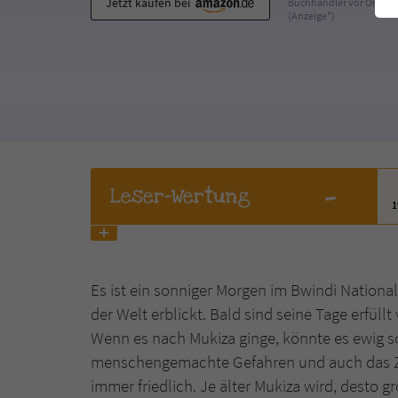
Jetzt kaufen bei
Buchhändler vor Ort
(Anzeige*)
-
Leser
-Wertung
Es ist ein sonniger Morgen im Bwindi National
der Welt erblickt. Bald sind seine Tage erfü
Wenn es nach Mukiza ginge, könnte es ewig 
menschengemachte Gefahren und auch das Zu
immer friedlich. Je älter Mukiza wird, desto 