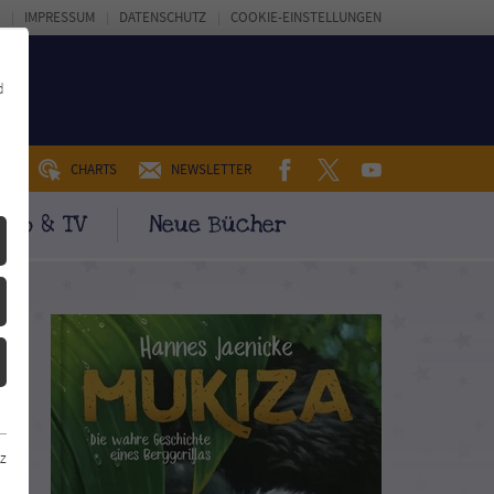
IMPRESSUM
DATENSCHUTZ
COOKIE-EINSTELLUNGEN
d
FACEBOOK
TWITTER
YOUTUBE
UM
CHARTS
NEWSLETTER
ino & TV
Neue Bücher
z