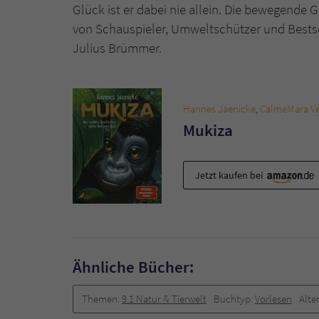
Glück ist er dabei nie allein. Die bewegende G
von Schauspieler, Umweltschützer und Bestsel
Julius Brümmer.
Hannes Jaenicke
,
CalmeMara Ve
Mukiza
Jetzt kaufen bei
Ähnliche Bücher:
Themen:
9.1 Natur & Tierwelt
Buchtyp:
Vorlesen
Alte