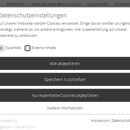
STARTSEITE
ÜBER DIE KINDERBUCH-COUCH
LESEZEICHEN
KONTAKT
Datenschutzeinstellungen
Auf unserer Webseite werden Cookies verwendet. Einige davon werden zwingen
enötigt, während es uns andere ermöglichen, Ihre Nutzererfahrung auf unserer
ebseite zu verbessern.
FOR
Essentiell
Externe Inhalte
Autor*in
Verlage
Magazin
K
Alle akzeptieren
Speichern & schließen
Nur essentielle Cookies akzeptieren
Weitere Informationen
iogr. Angaben
0
Essentiell
Essentielle Cookies werden für grundlegende Funktionen der Webseite
Powered by
Impressum
|
Datenschut
benötigt. Dadurch ist gewährleistet, dass die Webseite einwandfrei
galinski Cookie Opt In