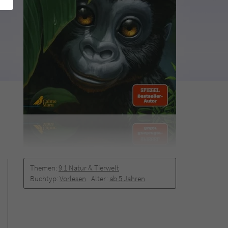
Themen:
9.1 Natur & Tierwelt
Buchtyp:
Vorlesen
Alter:
ab 5 Jahren