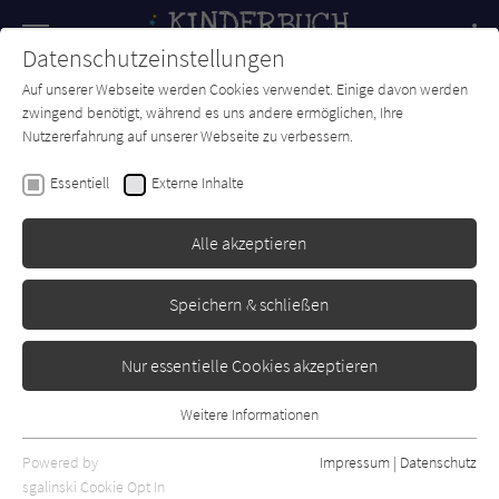
Navigation
Datenschutzeinstellungen
Couch
wechse
Auf unserer Webseite werden Cookies verwendet. Einige davon werden
Forum
Charts
Newsletter
SUCHE
zwingend benötigt, während es uns andere ermöglichen, Ihre
Nutzererfahrung auf unserer Webseite zu verbessern.
Kinderbuch-Couch.de
Verlage
CalmeMara Verlag
Essentiell
Externe Inhalte
CalmeMara Verlag
Alle akzeptieren
Sortierung:
Speichern & schließen
Standard
Nur essentielle Cookies akzeptieren
Alle Themen anzeigen
Weitere Informationen
Essentiell
Alle Kategorien anzeigen
Essentielle Cookies werden für grundlegende Funktionen der
Powered by
Impressum
|
Datenschutz
Alle Altersgruppen anzeigen
Webseite benötigt. Dadurch ist gewährleistet, dass die Webseite
sgalinski Cookie Opt In