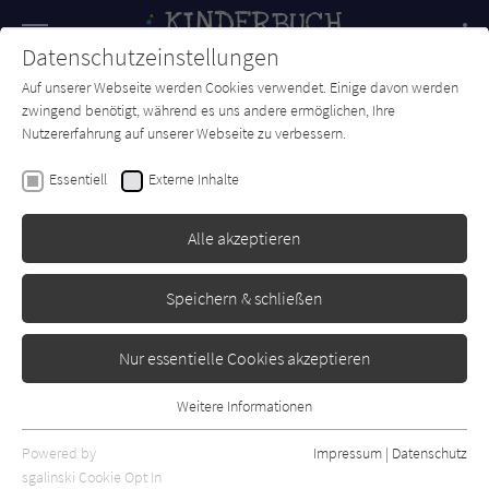
Navigation
Datenschutzeinstellungen
Couch
wechse
Auf unserer Webseite werden Cookies verwendet. Einige davon werden
Forum
Charts
Newsletter
SUCHE
zwingend benötigt, während es uns andere ermöglichen, Ihre
Nutzererfahrung auf unserer Webseite zu verbessern.
Kinderbuch-Couch.de
Autor*in
Sandra Niermeyer
Essentiell
Externe Inhalte
Sandra Niermeyer
Alle akzeptieren
Sortierung:
Speichern & schließen
Standard
Nur essentielle Cookies akzeptieren
Alle Themen anzeigen
Weitere Informationen
Essentiell
Alle Kategorien anzeigen
Essentielle Cookies werden für grundlegende Funktionen der
Powered by
Impressum
|
Datenschutz
Alle Altersgruppen anzeigen
Webseite benötigt. Dadurch ist gewährleistet, dass die Webseite
sgalinski Cookie Opt In