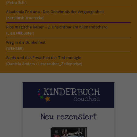
Sicherheitscode des Kontaktformulars zu
(Petra Sch.)
überprüfen.
Akademia Fortuna - Das Geheimnis der Vergangenheit
(Kerstinsbücherecke)
Rios magische Reisen - 2. Unsichtbar am Kilimandscharo
(Lissi Filibuster)
Weg in die Dunkelheit
(WEHSER)
Sepia und das Erwachen der Tintenmagie
(Daniela Anders / Lesezauber_Zeilenreise)
Neu rezensiert