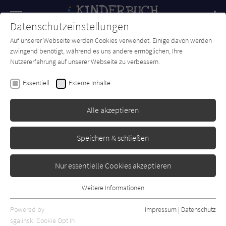
Navigation
Datenschutzeinstellungen
Couch
wechse
Auf unserer Webseite werden Cookies verwendet. Einige davon werden
Forum
Charts
Newsletter
SUCHE
zwingend benötigt, während es uns andere ermöglichen, Ihre
Nutzererfahrung auf unserer Webseite zu verbessern.
Katrina Charman
Essentiell
Externe Inhalte
Der letzte Feuerfalke (7) und
das Wolkenland
Alle akzeptieren
Loewe
Erschienen: Februar 2024
0
Speichern & schließen
Nur essentielle Cookies akzeptieren
Weitere Informationen
Essentiell
Essentielle Cookies werden für grundlegende Funktionen der
Powered by
Impressum
|
Datenschutz
Webseite benötigt. Dadurch ist gewährleistet, dass die Webseite
sgalinski Cookie Opt In