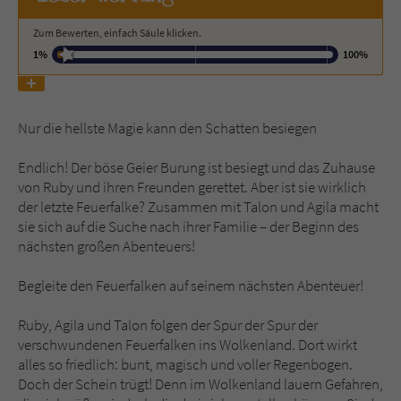
Zum Bewerten, einfach Säule klicken.
Name
tx_pwcomments_ahash
1%
100%
Anbieter
Literatur-Couch Medien GmbH & Co. KG
Laufzeit
1 Jahr
Nur die hellste Magie kann den Schatten besiegen
Zweck
Cookie für Kommentare einzelner Buchtitel
Endlich! Der böse Geier Burung ist besiegt und das Zuhause
von Ruby und ihren Freunden gerettet. Aber ist sie wirklich
der letzte Feuerfalke? Zusammen mit Talon und Agila macht
sie sich auf die Suche nach ihrer Familie – der Beginn des
Name
fe_typo_user
nächsten großen Abenteuers!
Anbieter
Literatur-Couch Medien GmbH & Co. KG
Begleite den Feuerfalken auf seinem nächsten Abenteuer!
Laufzeit
Session
Ruby, Agila und Talon folgen der Spur der Spur der
verschwundenen Feuerfalken ins Wolkenland. Dort wirkt
Dieses Cookie gewährleistet die
alles so friedlich: bunt, magisch und voller Regenbogen.
Kommunikation der Webseite mit dem
Doch der Schein trügt! Denn im Wolkenland lauern Gefahren,
Zweck
Benutzer. Es wird benötigt um z. B. den