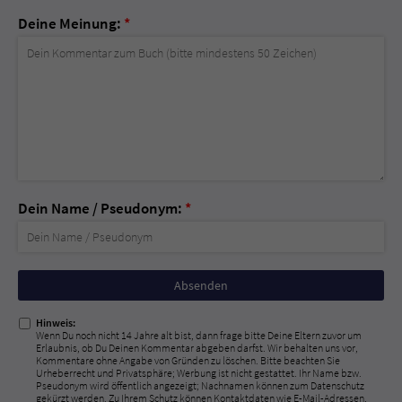
Deine Meinung:
*
Dein Name / Pseudonym:
*
Nicht
ausfüllen!
Hinweis:
Wenn Du noch nicht 14 Jahre alt bist, dann frage bitte Deine Eltern zuvor um
Erlaubnis, ob Du Deinen Kommentar abgeben darfst. Wir behalten uns vor,
Kommentare ohne Angabe von Gründen zu löschen. Bitte beachten Sie
Urheberrecht und Privatsphäre; Werbung ist nicht gestattet. Ihr Name bzw.
Pseudonym wird öffentlich angezeigt; Nachnamen können zum Datenschutz
gekürzt werden. Zu Ihrem Schutz können Kontaktdaten wie E-Mail-Adressen,