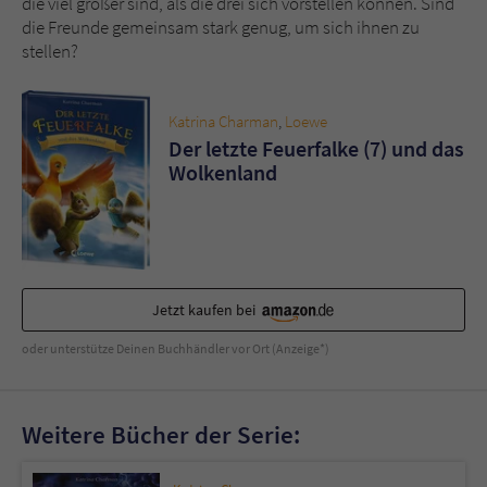
die viel größer sind, als die drei sich vorstellen können. Sind
Sicherheitscode des Kontaktformulars zu
die Freunde gemeinsam stark genug, um sich ihnen zu
überprüfen.
stellen?
Katrina Charman
,
Loewe
Der letzte Feuerfalke (7) und das
Wolkenland
Jetzt kaufen bei
oder unterstütze Deinen Buchhändler vor Ort (Anzeige*)
Weitere Bücher der Serie: