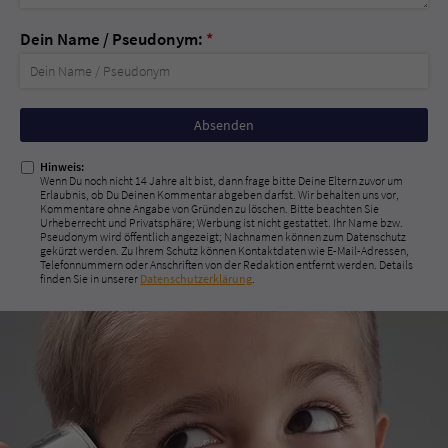
Dein Name / Pseudonym:
*
Nicht
ausfüllen!
Hinweis:
Wenn Du noch nicht 14 Jahre alt bist, dann frage bitte Deine Eltern zuvor um
Erlaubnis, ob Du Deinen Kommentar abgeben darfst. Wir behalten uns vor,
Kommentare ohne Angabe von Gründen zu löschen. Bitte beachten Sie
Urheberrecht und Privatsphäre; Werbung ist nicht gestattet. Ihr Name bzw.
Pseudonym wird öffentlich angezeigt; Nachnamen können zum Datenschutz
gekürzt werden. Zu Ihrem Schutz können Kontaktdaten wie E-Mail-Adressen,
Telefonnummern oder Anschriften von der Redaktion entfernt werden. Details
finden Sie in unserer
Datenschutzerklärung
.