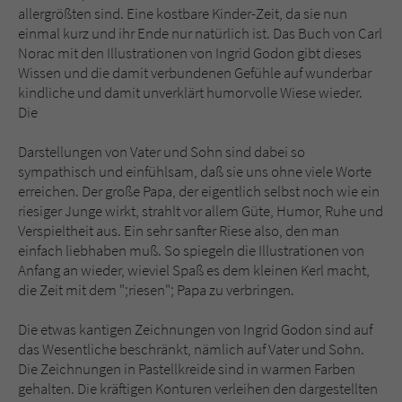
allergrößten sind. Eine kostbare Kinder-Zeit, da sie nun
einmal kurz und ihr Ende nur natürlich ist. Das Buch von Carl
Norac mit den Illustrationen von Ingrid Godon gibt dieses
Wissen und die damit verbundenen Gefühle auf wunderbar
kindliche und damit unverklärt humorvolle Wiese wieder.
Die
Darstellungen von Vater und Sohn sind dabei so
sympathisch und einfühlsam, daß sie uns ohne viele Worte
erreichen. Der große Papa, der eigentlich selbst noch wie ein
riesiger Junge wirkt, strahlt vor allem Güte, Humor, Ruhe und
Verspieltheit aus. Ein sehr sanfter Riese also, den man
einfach liebhaben muß. So spiegeln die Illustrationen von
Anfang an wieder, wieviel Spaß es dem kleinen Kerl macht,
die Zeit mit dem ";riesen"; Papa zu verbringen.
Die etwas kantigen Zeichnungen von Ingrid Godon sind auf
das Wesentliche beschränkt, nämlich auf Vater und Sohn.
Die Zeichnungen in Pastellkreide sind in warmen Farben
gehalten. Die kräftigen Konturen verleihen den dargestellten