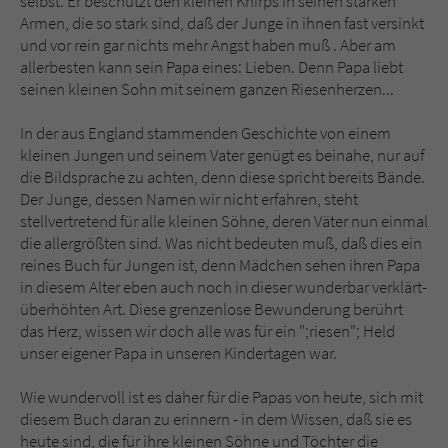
selbst. Er beschützt den kleinen Knirps in seinen starken
Armen, die so stark sind, daß der Junge in ihnen fast versinkt
und vor rein gar nichts mehr Angst haben muß . Aber am
allerbesten kann sein Papa eines: Lieben. Denn Papa liebt
seinen kleinen Sohn mit seinem ganzen Riesenherzen...
In der aus England stammenden Geschichte von einem
kleinen Jungen und seinem Vater genügt es beinahe, nur auf
die Bildsprache zu achten, denn diese spricht bereits Bände.
Der Junge, dessen Namen wir nicht erfahren, steht
stellvertretend für alle kleinen Söhne, deren Väter nun einmal
die allergrößten sind. Was nicht bedeuten muß, daß dies ein
reines Buch für Jungen ist, denn Mädchen sehen ihren Papa
in diesem Alter eben auch noch in dieser wunderbar verklärt-
überhöhten Art. Diese grenzenlose Bewunderung berührt
das Herz, wissen wir doch alle was für ein ";riesen"; Held
unser eigener Papa in unseren Kindertagen war.
Wie wundervoll ist es daher für die Papas von heute, sich mit
diesem Buch daran zu erinnern - in dem Wissen, daß sie es
heute sind, die für ihre kleinen Söhne und Töchter die