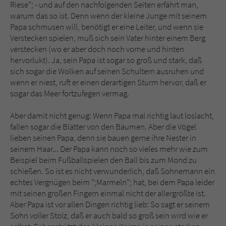
Sicherheitscode des Kontaktformulars zu
Riese"; - und auf den nachfolgenden Seiten erfährt man,
überprüfen.
warum das so ist. Denn wenn der kleine Junge mit seinem
Papa schmusen will, benötigt er eine Leiter, und wenn sie
Verstecken spielen, muß sich sein Vater hinter einem Berg
verstecken (wo er aber doch noch vorne und hinten
hervorlukt). Ja, sein Papa ist sogar so groß und stark, daß
sich sogar die Wolken auf seinen Schultern ausruhen und
wenn er niest, ruft er einen derartigen Sturm hervor, daß er
sogar das Meer fortzufegen vermag.
Aber damit nicht genug: Wenn Papa mal richtig laut loslacht,
fallen sogar die Blätter von den Bäumen. Aber die Vögel
lieben seinen Papa, denn sie bauen gerne ihre Nester in
seinem Haar... Der Papa kann noch so vieles mehr wie zum
Beispiel beim Fußballspielen den Ball bis zum Mond zu
schießen. So ist es nicht verwunderlich, daß Sohnemann ein
echtes Vergnügen beim ";Marmeln"; hat, bei dem Papa leider
mit seinen großen Fingern einmal nicht der allergrößte ist.
Aber Papa ist vor allen Dingen richtig lieb: So sagt er seinem
Sohn voller Stolz, daß er auch bald so groß sein wird wie er