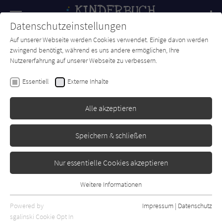
Navigation
Datenschutzeinstellungen
Couch
wechse
Auf unserer Webseite werden Cookies verwendet. Einige davon werden
Forum
Charts
Newsletter
SUCHE
zwingend benötigt, während es uns andere ermöglichen, Ihre
Nutzererfahrung auf unserer Webseite zu verbessern.
Carl Norac
Essentiell
Externe Inhalte
Mein Papa ist ein Riese
Alle akzeptieren
Carlsen
Erschienen: Januar 2005
0
Speichern & schließen
Nur essentielle Cookies akzeptieren
Weitere Informationen
Essentiell
Essentielle Cookies werden für grundlegende Funktionen der
Powered by
Impressum
|
Datenschutz
Webseite benötigt. Dadurch ist gewährleistet, dass die Webseite
sgalinski Cookie Opt In