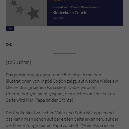
Kinderbuch-Couch Rezension von
Kinderbuch Couch
Name
tx_pwcomments_ahash
Jan 2005
Anbieter
Literatur-Couch Medien GmbH & Co. KG
Laufzeit
1 Jahr
Zweck
Cookie für Kommentare einzelner Buchtitel
[ab 3 Jahren]
Name
fe_typo_user
Das großformatig anmutende Bilderbuch mit den
Illustrationen von Ingrid Godon zeigt, auf welche Weise ein
Anbieter
Literatur-Couch Medien GmbH & Co. KG
kleiner Junge seinen Papa sieht. Dabei wird mit
Übertreibungen nicht gespart, denn schon auf der ersten
Laufzeit
Session
Seite wird klar: Papa ist der Größte!
Dieses Cookie gewährleistet die
Die Ähnlichkeit zwischen Vater und Sohn ist frappierend -
Kommunikation der Webseite mit dem
das kann man schon auf der ersten Seite erkennen, auf der
Zweck
Benutzer. Es wird benötigt um z. B. den
der kleine Junge seinen Papa vorstellt: ";Mein Papa ist ein