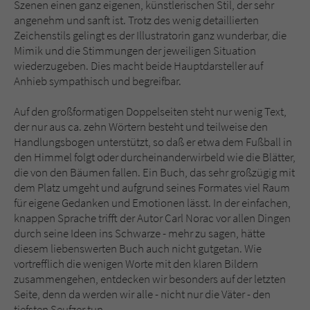
Szenen einen ganz eigenen, künstlerischen Stil, der sehr
angenehm und sanft ist. Trotz des wenig detaillierten
Zeichenstils gelingt es der Illustratorin ganz wunderbar, die
Mimik und die Stimmungen der jeweiligen Situation
wiederzugeben. Dies macht beide Hauptdarsteller auf
Anhieb sympathisch und begreifbar.
Auf den großformatigen Doppelseiten steht nur wenig Text,
der nur aus ca. zehn Wörtern besteht und teilweise den
Handlungsbogen unterstützt, so daß er etwa dem Fußball in
den Himmel folgt oder durcheinanderwirbeld wie die Blätter,
die von den Bäumen fallen. Ein Buch, das sehr großzügig mit
dem Platz umgeht und aufgrund seines Formates viel Raum
für eigene Gedanken und Emotionen lässt. In der einfachen,
knappen Sprache trifft der Autor Carl Norac vor allen Dingen
durch seine Ideen ins Schwarze - mehr zu sagen, hätte
diesem liebenswerten Buch auch nicht gutgetan. Wie
vortrefflich die wenigen Worte mit den klaren Bildern
zusammengehen, entdecken wir besonders auf der letzten
Seite, denn da werden wir alle - nicht nur die Väter - den
tiefsten Seufzer tun...